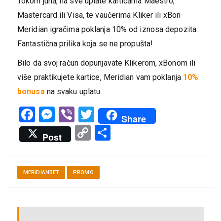
Tokom juna, na sve uplate karticama Maestro,
Mastercard ili Visa, te vaučerima Kliker ili xBon
Meridian igračima poklanja 10% od iznosa depozita.
Fantastična prilika koja se ne propušta!
Bilo da svoj račun dopunjavate Klikerom, xBonom ili
više praktikujete kartice, Meridian vam poklanja
10%
bonusa
na svaku uplatu.
Facebook
Messenger
Viber
Twitter
Share
Copy
Share
Post
Link
MERIDIANBET
PROMO