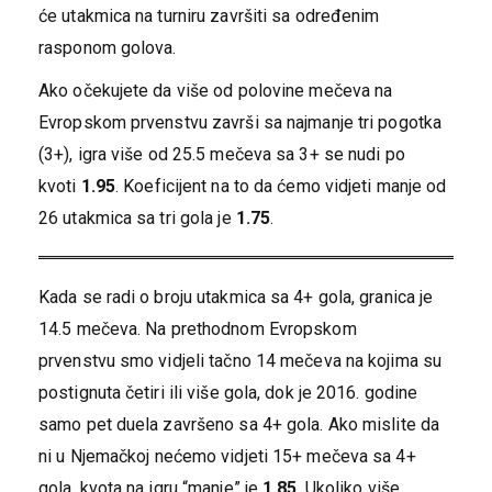
će utakmica na turniru završiti sa određenim
rasponom golova.
Ako očekujete da više od polovine mečeva na
Evropskom prvenstvu završi sa najmanje tri pogotka
(3+), igra više od 25.5 mečeva sa 3+ se nudi po
kvoti
1.95
. Koeficijent na to da ćemo vidjeti manje od
26 utakmica sa tri gola je
1.75
.
Kada se radi o broju utakmica sa 4+ gola, granica je
14.5 mečeva. Na prethodnom Evropskom
prvenstvu smo vidjeli tačno 14 mečeva na kojima su
postignuta četiri ili više gola, dok je 2016. godine
samo pet duela završeno sa 4+ gola. Ako mislite da
ni u Njemačkoj nećemo vidjeti 15+ mečeva sa 4+
gola, kvota na igru “manje” je
1.85
. Ukoliko više