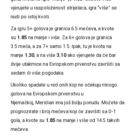
vjerujete u raspoloženost strijelaca, igra “više” se
nudi po istoj kvoti.
Za igru 5+ golova je granica 6.5 mečeva, a kvote
su
1.85
na manje i više. Za 6+ golova je granica
3.5 meča, a za 7+ samo 1.5. Ipak, tu je kvota na
manje
1.30
, a na više
3.10
ako vjerujete da će bar
dvije utakmice na Evropskom prvenstvu završiti sa
sedam ili više pogodaka.
Ukoliko spadate u red onih koji ne očekuju mnogo
golova na Evropskom prvenstvu u
Njemačkoj, Meridian ima još bolju ponudu. Možete da
prognozirate i broj mečeva koji će završiti sa 0-1
gola, a kvote su
1.85
na manje i više od 14.5 takvih
mečeva.