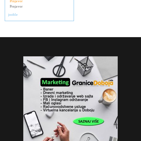
Prnjavor
Prnjavor
jooble