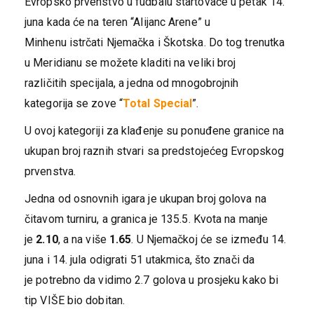
Evropsko prvenstvo u fudbalu startovaće u petak 14.
juna kada će na teren “Alijanc Arene” u
Minhenu istrčati Njemačka i Škotska. Do tog trenutka
u Meridianu se možete kladiti na veliki broj
različitih specijala, a jedna od mnogobrojnih
kategorija se zove “
Total Special
”.
U ovoj kategoriji za klađenje su ponuđene granice na
ukupan broj raznih stvari sa predstojećeg Evropskog
prvenstva.
Jedna od osnovnih igara je ukupan broj golova na
čitavom turniru, a granica je 135.5. Kvota na manje
je
2.10
, a na više
1.65
. U Njemačkoj će se između 14.
juna i 14. jula odigrati 51 utakmica, što znači da
je potrebno da vidimo 2.7 golova u prosjeku kako bi
tip VIŠE bio dobitan.