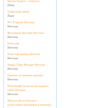
Istočno Sarajevo - Lukavica
Doboj
Građevinski radnik
Žepce
PLC Engineer Derventa
Derventa
Recruitment Specialist Derventa
Derventa
Poslovođa
Derventa
Poslovođa marketa Derventa
Derventa
Supply Chain Manager Derventa
Derventa
Operateri na uplatnim mjestima
Derventa
Profesionalni kuvar za razvoj gastro
odjela Derventa
Derventa
Računovođa sa licencom i
poznavanjem finansijskog kontrolinga