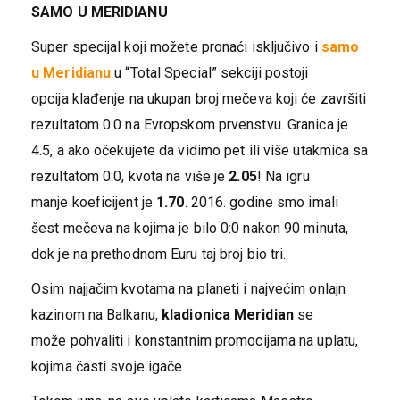
SAMO U MERIDIANU
Super specijal koji možete pronaći isključivo i
samo
u Meridianu
u “Total Special” sekciji postoji
opcija klađenje na ukupan broj mečeva koji će završiti
rezultatom 0:0 na Evropskom prvenstvu. Granica je
4.5, a ako očekujete da vidimo pet ili više utakmica sa
rezultatom 0:0, kvota na više je
2.05
! Na igru
manje koeficijent je
1.70
. 2016. godine smo imali
šest mečeva na kojima je bilo 0:0 nakon 90 minuta,
dok je na prethodnom Euru taj broj bio tri.
Osim najjačim kvotama na planeti i najvećim onlajn
kazinom na Balkanu,
kladionica Meridian
se
može pohvaliti i konstantnim promocijama na uplatu,
kojima časti svoje igače.