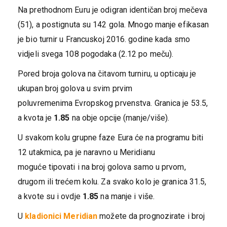
Na prethodnom Euru je odigran identičan broj mečeva
(51), a postignuta su 142 gola. Mnogo manje efikasan
je bio turnir u Francuskoj 2016. godine kada smo
vidjeli svega 108 pogodaka (2.12 po meču).
Pored broja golova na čitavom turniru, u opticaju je
ukupan broj golova u svim prvim
poluvremenima Evropskog prvenstva. Granica je 53.5,
a kvota je
1.85
na obje opcije (manje/više).
U svakom kolu grupne faze Eura će na programu biti
12 utakmica, pa je naravno u Meridianu
moguće tipovati i na broj golova samo u prvom,
drugom ili trećem kolu. Za svako kolo je granica 31.5,
a kvote su i ovdje
1.85
na manje i više.
U
kladionici Meridian
možete da prognozirate i broj