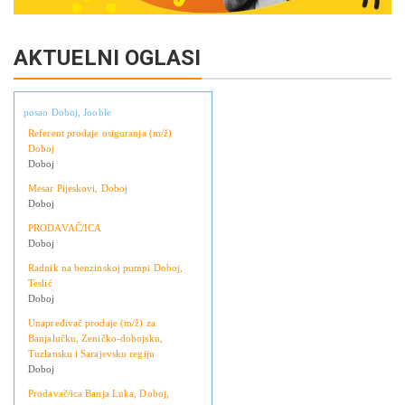
AKTUELNI OGLASI
posao Doboj, Jooble
Referent prodaje osiguranja (m/ž)
Doboj
Doboj
Mesar Pijeskovi, Doboj
Doboj
PRODAVAČ/ICA
Doboj
Radnik na benzinskoj pumpi Doboj,
Teslić
Doboj
Unapređivač prodaje (m/ž) za
Banjalučku, Zeničko-dobojsku,
Tuzlansku i Sarajevsku regiju
Doboj
Prodavač/ica Banja Luka, Doboj,