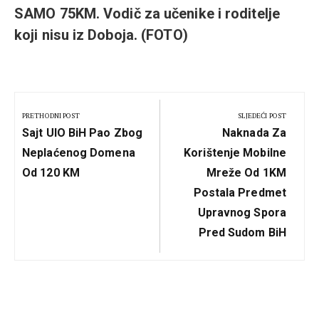
SAMO 75KM. Vodič za učenike i roditelje
koji nisu iz Doboja. (FOTO)
Kretanje
članka
PRETHODNI POST
SLJEDEĆI POST
Previous
Next
Sajt UIO BiH Pao Zbog
Naknada Za
Post:
Post:
Neplaćenog Domena
Korištenje Mobilne
Od 120 KM
Mreže Od 1KM
Postala Predmet
Upravnog Spora
Pred Sudom BiH