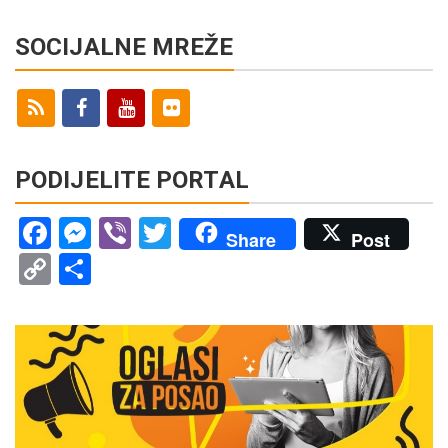
SOCIJALNE MREŽE
PODIJELITE PORTAL
Facebook
Messenger
Viber
Twitter
Share
Post
Copy
Share
Link