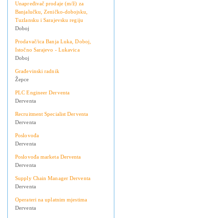
Unapređivač prodaje (m/ž) za
Banjalučku, Zeničko-dobojsku,
Tuzlansku i Sarajevsku regiju
Doboj
Prodavač/ica Banja Luka, Doboj,
Istočno Sarajevo - Lukavica
Doboj
Građevinski radnik
Žepce
PLC Engineer Derventa
Derventa
Recruitment Specialist Derventa
Derventa
Poslovođa
Derventa
Poslovođa marketa Derventa
Derventa
Supply Chain Manager Derventa
Derventa
Operateri na uplatnim mjestima
Derventa