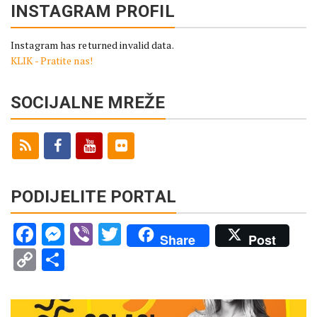
INSTAGRAM PROFIL
Instagram has returned invalid data.
KLIK - Pratite nas!
SOCIJALNE MREŽE
PODIJELITE PORTAL
Facebook
Messenger
Viber
Twitter
Share
Post
Copy
Share
Link