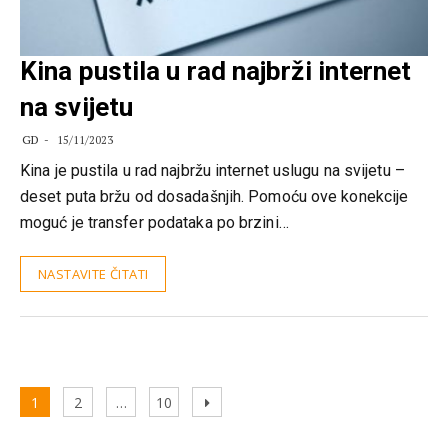
Kina pustila u rad najbrži internet
na svijetu
GD
15/11/2023
Kina je pustila u rad najbržu internet uslugu na svijetu –
deset puta bržu od dosadašnjih. Pomoću ove konekcije
moguć je transfer podataka po brzini…
NASTAVITE ČITATI
Kretanje
Page
Page
Page
Next
1
2
…
10
članaka
page