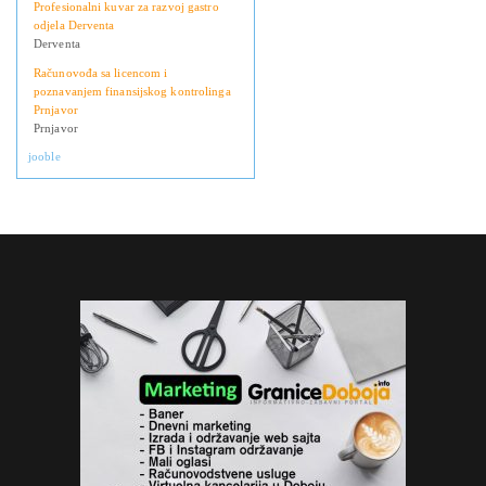
Profesionalni kuvar za razvoj gastro
odjela Derventa
Derventa
Računovođa sa licencom i
poznavanjem finansijskog kontrolinga
Prnjavor
Prnjavor
jooble