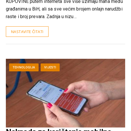
KUPOVINE putem interneta sve više uzimaju maha među
građanima u BiH, ali sa sve većim brojem onlajn narudžbi
raste i broj prevara. Zadnja u nizu…
NASTAVITE ČITATI
TEHNOLOGIJA
VIJESTI