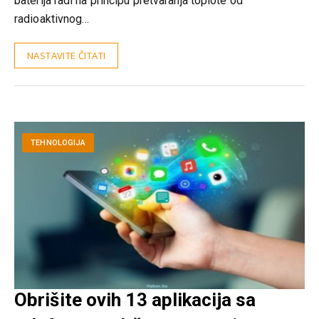
baterija radi na principu pretvaranja toplote od
radioaktivnog…
NASTAVITE ČITATI
TEHNOLOGIJA
Obrišite ovih 13 aplikacija sa