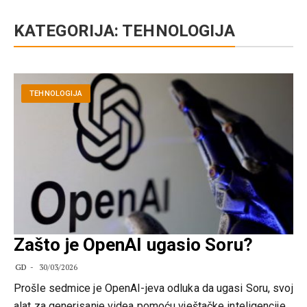
KATEGORIJA:
TEHNOLOGIJA
TEHNOLOGIJA
Zašto je OpenAI ugasio Soru?
GD
30/03/2026
Prošle sedmice je OpenAI-jeva odluka da ugasi Soru, svoj
alat za generisanje videa pomoću vještačke inteligencije,