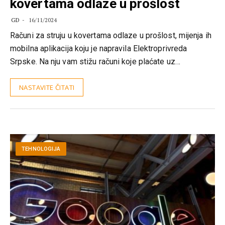
kovertama odlaze u prošlost
GD
16/11/2024
Računi za struju u kovertama odlaze u prošlost, mijenja ih
mobilna aplikacija koju je napravila Еlektroprivreda
Srpske. Na nju vam stižu računi koje plaćate uz…
NASTAVITE ČITATI
TEHNOLOGIJA