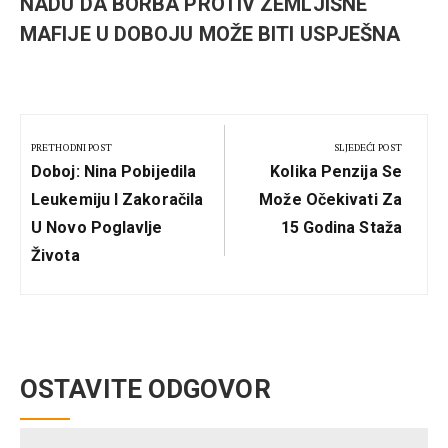
NADU DA BORBA PROTIV ZEMLJIŠNE
MAFIJE U DOBOJU MOŽE BITI USPJEŠNA
Kretanje
članka
PRETHODNI POST
SLJEDEĆI POST
Previous
Next
Doboj: Nina Pobijedila
Kolika Penzija Se
Post:
Post:
Leukemiju I Zakoračila
Može Očekivati Za
U Novo Poglavlje
15 Godina Staža
Života
OSTAVITE ODGOVOR