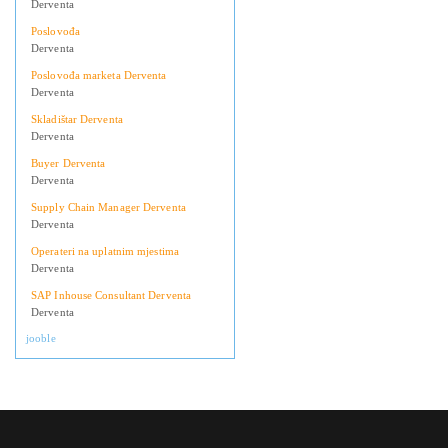
Derventa
Poslovođa
Derventa
Poslovođa marketa Derventa
Derventa
Skladištar Derventa
Derventa
Buyer Derventa
Derventa
Supply Chain Manager Derventa
Derventa
Operateri na uplatnim mjestima
Derventa
SAP Inhouse Consultant Derventa
Derventa
jooble