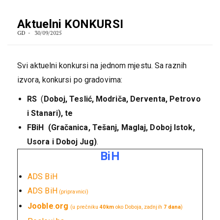
Aktuelni KONKURSI
GD
30/09/2025
Svi aktuelni konkursi na jednom mjestu. Sa raznih
izvora, konkursi po gradovima:
RS
(
Doboj, Teslić, Modriča, Derventa, Petrovo
i Stanari), te
FBiH (Gračanica
, Tešanj, Maglaj, Doboj Istok,
Usora i Doboj Jug)
.
BiH
ADS BiH
ADS BiH
(pripravnici)
Jooble
.
org
(u prečniku
40km
oko Doboja, zadnjih
7 dana
)