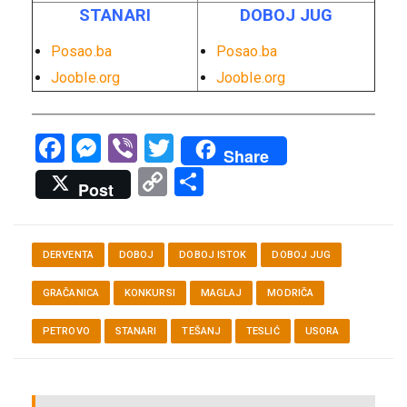
STANARI
DOBOJ JUG
Posao.ba
Posao.ba
Jooble.org
Jooble.org
Facebook
Messenger
Viber
Twitter
Share
Copy
Share
Post
Link
DERVENTA
DOBOJ
DOBOJ ISTOK
DOBOJ JUG
GRAČANICA
KONKURSI
MAGLAJ
MODRIČA
PETROVO
STANARI
TEŠANJ
TESLIĆ
USORA