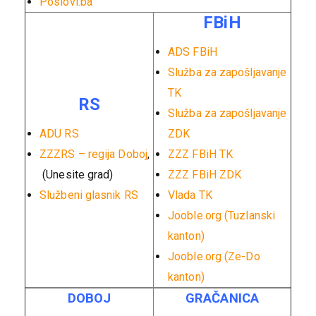
Poslovi.ba
FBiH
ADS FBiH
Služba za zapošljavanje
TK
RS
Služba za zapošljavanje
ADU RS
ZDK
ZZZRS – regija Doboj
,
ZZZ FBiH TK
(Unesite grad)
ZZZ FBiH ZDK
Službeni glasnik RS
Vlada TK
Jooble.org (Tuzlanski
kanton)
Jooble.org (Ze-Do
kanton)
DOBOJ
GRAČANICA