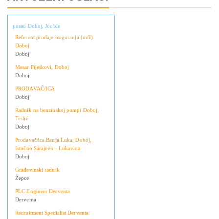
posao Doboj, Jooble
Referent prodaje osiguranja (m/ž)
Doboj
Doboj
Mesar Pijeskovi, Doboj
Doboj
PRODAVAČ/ICA
Doboj
Radnik na benzinskoj pumpi Doboj,
Teslić
Doboj
Prodavač/ica Banja Luka, Doboj,
Istočno Sarajevo - Lukavica
Doboj
Građevinski radnik
Žepce
PLC Engineer Derventa
Derventa
Recruitment Specialist Derventa