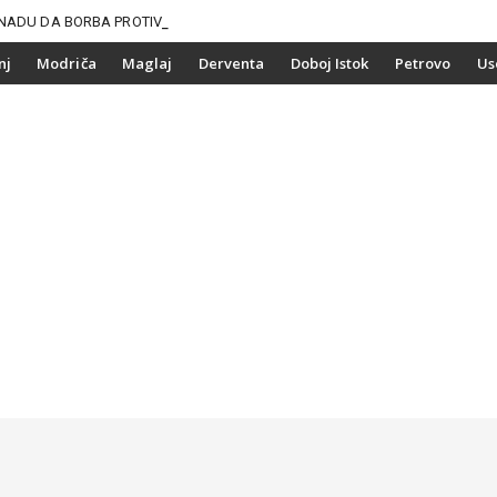
NADU DA BORBA PROTIV
nj
Modriča
Maglaj
Derventa
Doboj Istok
Petrovo
Us