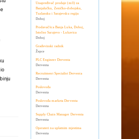
Teslić
ovane
Doboj
stu
Unapređivač prodaje (m/ž) za
Banjalučku, Zeničko-dobojsku,
ne
Tuzlansku i Sarajevsku regiju
Doboj
Prodavač/ica Banja Luka, Doboj,
Istočno Sarajevo - Lukavica
Doboj
n
Građevinski radnik
Žepce
PLC Engineer Derventa
ku
Derventa
sio
Recruitment Specialist Derventa
binju
Derventa
Poslovođa
Derventa
Poslovođa marketa Derventa
Derventa
Supply Chain Manager Derventa
Derventa