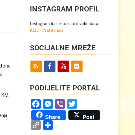
INSTAGRAM PROFIL
Instagram has returned invalid data.
KLIK - Pratite nas!
SOCIJALNE MREŽE
eđene
do
PODIJELITE PORTAL
0 KM.
Facebook
Messenger
Viber
Twitter
anja
Share
Post