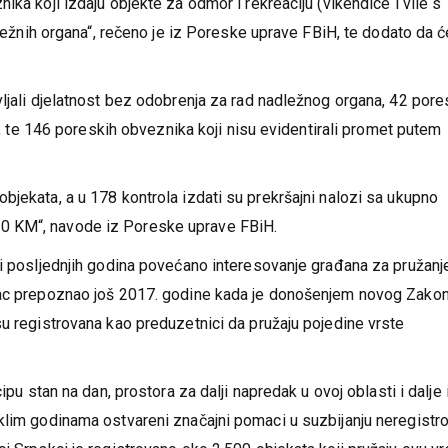
 bazenom), kao i druge uslužne djelatnosti.
ka koji izdaju objekte za odmor i rekreaciju (vikendice i vile s
dležnih organa“, rečeno je iz Poreske uprave FBiH, te dodato da ć
vljali djelatnost bez odobrenja za rad nadležnog organa, 42 por
aj, te 146 poreskih obveznika koji nisu evidentirali promet putem
bjekata, a u 178 kontrola izdati su prekršajni nalozi sa ukupno
0 KM“, navode iz Poreske uprave FBiH.
ti posljednjih godina povećano interesovanje građana za pružanj
vac prepoznao još 2017. godine kada je donošenjem novog Zako
su registrovana kao preduzetnici da pružaju pojedine vrste
ipu stan na dan, prostora za dalji napredak u ovoj oblasti i dalje 