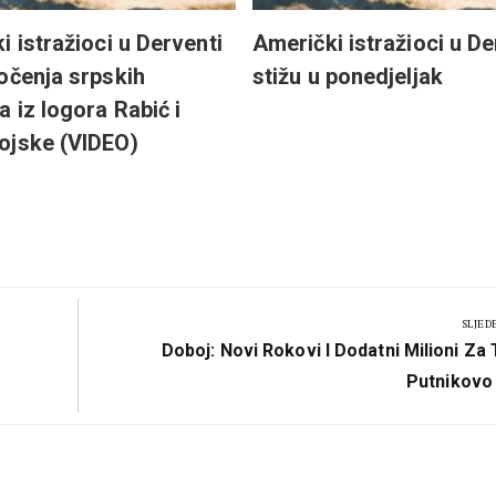
i istražioci u Derventi
Američki istražioci u D
očenja srpskih
stižu u ponedjeljak
a iz logora Rabić i
ojske (VIDEO)
SLJED
Next
Doboj: Novi Rokovi I Dodatni Milioni Za 
Post:
Putnikovo