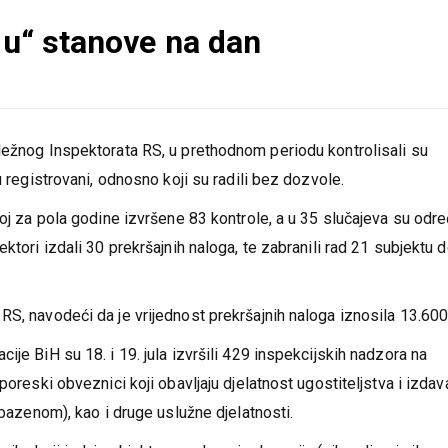
aju“ stanove na dan
ležnog Inspektorata RS, u prethodnom periodu kontrolisali su
u registrovani, odnosno koji su radili bez dozvole.
koj za pola godine izvršene 83 kontrole, a u 35 slučajeva su odr
ktori izdali 30 prekršajnih naloga, te zabranili rad 21 subjektu 
RS, navodeći da je vrijednost prekršajnih naloga iznosila 13.60
je BiH su 18. i 19. jula izvršili 429 inspekcijskih nadzora na
poreski obveznici koji obavljaju djelatnost ugostiteljstva i izdav