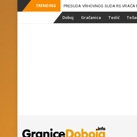
TRENDING
PRESUDA VRHOVNOG SUDA RS VRAĆA 
-
ZEMLJIŠNE MAFIJE U
Skip
Doboj
Gračanica
Teslić
Teša
to
content