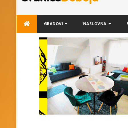
Skip
GRADOVI
NASLOVNA
to
content