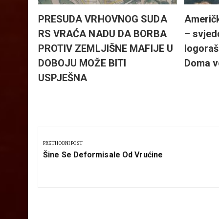
PRESUDA VRHOVNOG SUDA
Američk
RS VRAĆA NADU DA BORBA
– svjed
PROTIV ZEMLJIŠNE MAFIJE U
logoraš
DOBOJU MOŽE BITI
Doma v
USPJEŠNA
Kretanje
članka
PRETHODNI POST
Previous
Šine Se Deformisale Od Vrućine
Post: