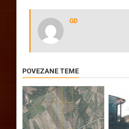
VIJESTI
GD
POVEZANE TEME
nica
ičnih
vodnja