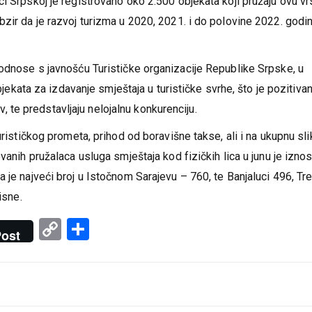
klim godinama ostvareni značajni pomaci u suzbijanju neregistr
i Srpskoj je registrovano oko 2.500 objekata koji pružaju ovu vr
zir da je razvoj turizma u 2020, 2021. i do polovine 2022. godi
 odnose s javnošću Turističke organizacije Republike Srpske, u
objekata za izdavanje smještaja u turističke svrhe, što je pozitiva
ov, te predstavljaju nelojalnu konkurenciju.
urističkog prometa, prihod od boravišne takse, ali i na ukupnu sli
vanih pružalaca usluga smještaja kod fizičkih lica u junu je izno
 je najveći broj u Istočnom Sarajevu – 760, te Banjaluci 496, Tre
isne.
Copy
Share
ost
Link