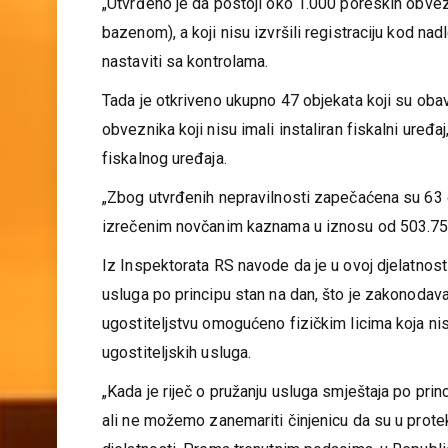
objekata za odmor i rekreaciju (vikendice i vile s
„Utvrđeno je da postoji oko 1.000 poreskih obvezni
bazenom), a koji nisu izvršili registraciju kod na
nastaviti sa kontrolama.
Tada je otkriveno ukupno 47 objekata koji su oba
obveznika koji nisu imali instaliran fiskalni uređ
fiskalnog uređaja.
„Zbog utvrđenih nepravilnosti zapečaćena su 63 o
izrečenim novčanim kaznama u iznosu od 503.75
Iz Inspektorata RS navode da je u ovoj djelatnos
usluga po principu stan na dan, što je zakonoda
ugostiteljstvu omogućeno fizičkim licima koja ni
ugostiteljskih usluga.
„Kada je riječ o pružanju usluga smještaja po princ