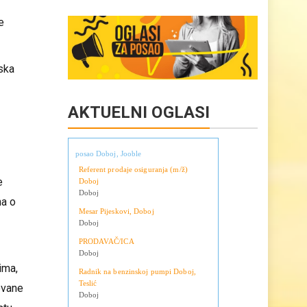
Copy
Share
Link
e
eska
AKTUELNI OGLASI
posao Doboj, Jooble
Referent prodaje osiguranja (m/ž)
e
Doboj
Doboj
na o
Mesar Pijeskovi, Doboj
Doboj
PRODAVAČ/ICA
Doboj
ima,
Radnik na benzinskoj pumpi Doboj,