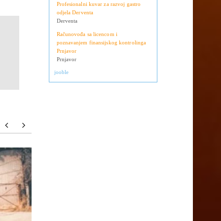
Operateri na uplatnim mjestima
Derventa
Profesionalni kuvar za razvoj gastro
odjela Derventa
Derventa
Računovođa sa licencom i
poznavanjem finansijskog kontrolinga
Prnjavor
Prnjavor
jooble
ZATRAŽENO PREDLAGANJE
Doboj: 
PRITVORA ZA ODGOVORNE IZ
protiv p
DOBOJSКOG VODOVODA
djela n