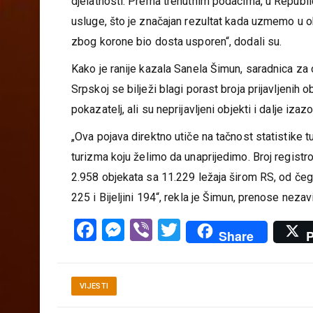
ali ne možemo zanemariti činjenicu da su u prote
djelatnosti. Prema trenutnim podacima, u Republic
usluge, što je značajan rezultat kada uzmemo u ob
zbog korone bio dosta usporen“, dodali su.
Kako je ranije kazala Sanela Šimun, saradnica za
Srpskoj se bilježi blagi porast broja prijavljenih 
pokazatelj, ali su neprijavljeni objekti i dalje izaz
„Ova pojava direktno utiče na tačnost statistike t
turizma koju želimo da unaprijedimo. Broj registro
2.958 objekata sa 11.229 ležaja širom RS, od čega
225 i Bijeljini 194“, rekla je Šimun, prenose nezav
Facebook
Messenger
Viber
Twitter
Share
P