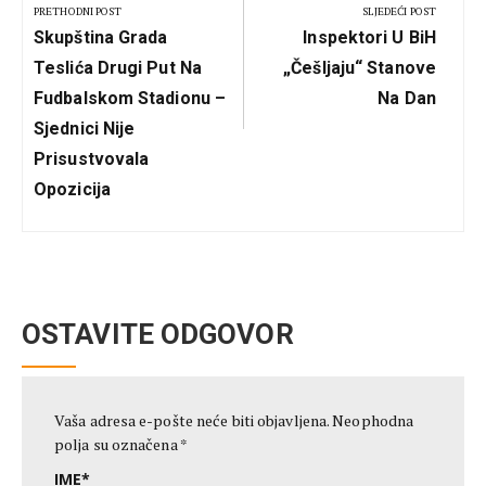
članka
PRETHODNI POST
SLJEDEĆI POST
Previous
Next
Skupština Grada
Inspektori U BiH
Post:
Post:
Teslića Drugi Put Na
„češljaju“ Stanove
Fudbalskom Stadionu –
Na Dan
Sjednici Nije
Prisustvovala
Opozicija
OSTAVITE ODGOVOR
Vaša adresa e-pošte neće biti objavljena.
Neophodna
polja su označena
*
IME
*