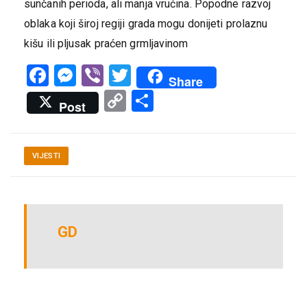
sunčanih perioda, ali manja vrućina. Popodne razvoj
oblaka koji široj regiji grada mogu donijeti prolaznu
kišu ili pljusak praćen grmljavinom
Facebook
Messenger
Viber
Twitter
Share
Copy
Share
Post
Link
VIJESTI
GD