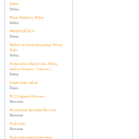
Doboj
Doboj
Mesar Pijeskovi, Doboj
Doboj
PRODAVAČ/ICA
Doboj
Radnik na benzinskoj pumpi Doboj,
Teslić
Doboj
Prodavač/ica Banja Luka, Doboj,
Istočno Sarajevo - Lukavica
Doboj
Građevinski radnik
Žepce
PLC Engineer Derventa
Derventa
Recruitment Specialist Derventa
Derventa
Poslovođa
Derventa
Poslovođa marketa Derventa