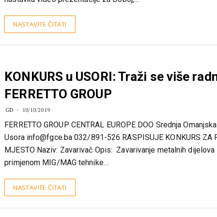
kreativni rad se može vidjeti na njegovom Youtube kanalu –
nastavku video prezentacije za Doboj,…
NASTAVITE ČITATI
KONKURS u USORI: Traži se više radn
FERRETTO GROUP
GD
10/10/2019
FERRETTO GROUP CENTRAL EUROPE DOO Srednja Omanjska 
Usora
info@fgce.ba
032/891-526 RASPISUJE KONKURS ZA
MJESTO Naziv: Zavarivač Opis: Zavarivanje metalnih dijelova
primjenom MIG/MAG tehnike…
NASTAVITE ČITATI