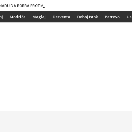
NADU DA BORBA PROTIV
nj
Modriča
Maglaj
Derventa
Doboj Istok
Petrovo
Us