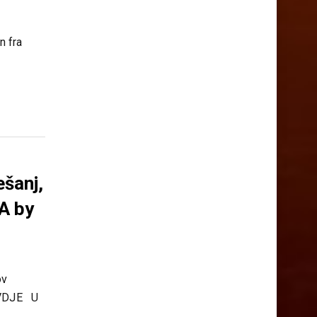
n fra
ešanj,
A by
ov