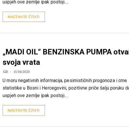
statistike u Bosni i Hercegovini, pozitivne priče šalju poruku d
uspjeh ove zemlje ipak postoji.…
NASTAVITE ČITATI
„MADI OIL“ BENZINSKA PUMPA otva
svoja vrata
GD
15/04/2020
U moru negativnih informacija, pesimističnih progonoza i crne
statistike u Bosni i Hercegovini, pozitivne priče šalju poruku d
uspjeh ove zemlje ipak postoji.…
NASTAVITE ČITATI