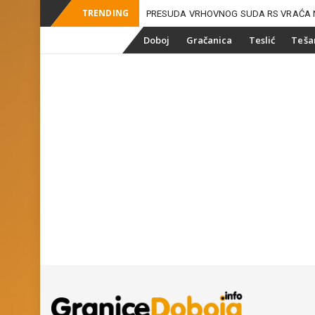
TRENDING
PRESUDA VRHOVNOG SUDA RS VRAĆA 
_
ZEMLJIŠNE MAFIJE U DOBO
Skip
Doboj
Gračanica
Teslić
Teša
to
content