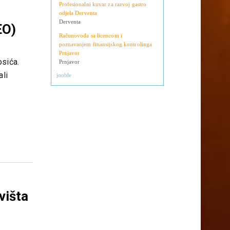
Operateri na uplatnim mjestima
Derventa
Profesionalni kuvar za razvoj gastro
odjela Derventa
Derventa
EO)
Računovođa sa licencom i
poznavanjem finansijskog kontrolinga
Prnjavor
osića.
Prnjavor
ali
jooble
višta