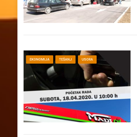
EKONOMIJA
TEŠANJ
USORA