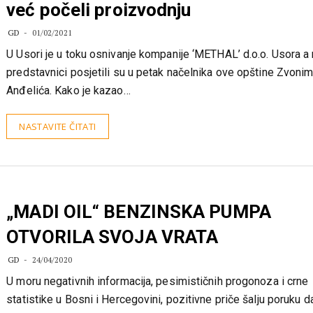
Usora dobila novog investitora, Italij
već počeli proizvodnju
GD
01/02/2021
U Usori je u toku osnivanje kompanije ‘METHAL’ d.o.o. Usora a 
predstavnici posjetili su u petak načelnika ove opštine Zvonim
Anđelića. Kako je kazao…
NASTAVITE ČITATI
„MADI OIL“ BENZINSKA PUMPA
OTVORILA SVOJA VRATA
GD
24/04/2020
U moru negativnih informacija, pesimističnih progonoza i crne