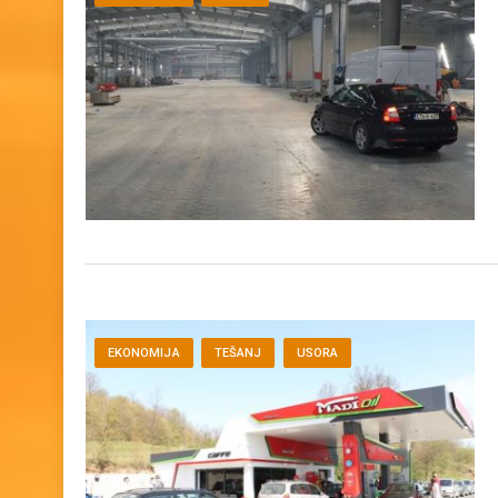
EKONOMIJA
USORA
EKONOMIJA
TEŠANJ
USORA