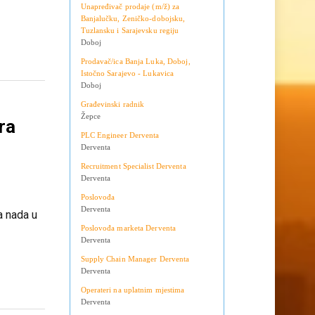
Teslić
a nada u
Doboj
Unapređivač prodaje (m/ž) za
Banjalučku, Zeničko-dobojsku,
Tuzlansku i Sarajevsku regiju
Doboj
Prodavač/ica Banja Luka, Doboj,
Istočno Sarajevo - Lukavica
Doboj
Građevinski radnik
Žepce
ra
PLC Engineer Derventa
Derventa
Recruitment Specialist Derventa
Derventa
Poslovođa
Derventa
a nada u
Poslovođa marketa Derventa
Derventa
Supply Chain Manager Derventa
Derventa