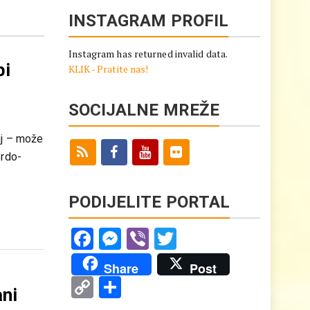
INSTAGRAM PROFIL
Instagram has returned invalid data.
bi
KLIK - Pratite nas!
SOCIJALNE MREŽE
nj – može
brdo-
PODIJELITE PORTAL
Facebook
Messenger
Viber
Twitter
Share
Post