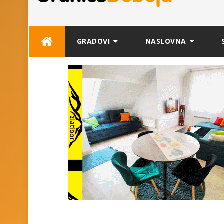
Skip
GRADOVI
NASLOVNA
to
content