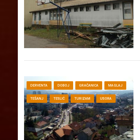
DERVENTA
DOBOJ
GRAČANICA
MAGLAJ
TEŠANJ
TESLIĆ
TURIZAM
USORA