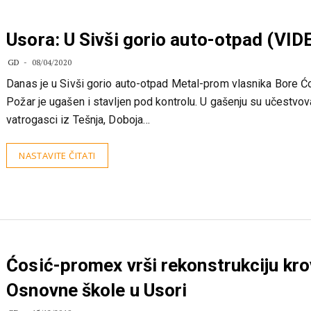
Usora: U Sivši gorio auto-otpad (VID
GD
08/04/2020
Danas je u Sivši gorio auto-otpad Metal-prom vlasnika Bore Ć
Požar je ugašen i stavljen pod kontrolu. U gašenju su učestvov
vatrogasci iz Tešnja, Doboja…
NASTAVITE ČITATI
Ćosić-promex vrši rekonstrukciju kro