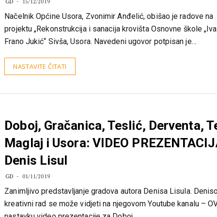
Osnovne škole u Usori
GD
15/12/2019
Načelnik Općine Usora, Zvonimir Anđelić, obišao je radove na
projektu „Rekonstrukcija i sanacija krovišta Osnovne škole „Iva
Frano Jukić“ Sivša, Usora. Navedeni ugovor potpisan je…
NASTAVITE ČITATI
Doboj, Gračanica, Teslić, Derventa, T
Maglaj i Usora: VIDEO PREZENTACIJ
Denis Lisul
GD
01/11/2019
Zanimljivo predstavljanje gradova autora Denisa Lisula. Denis