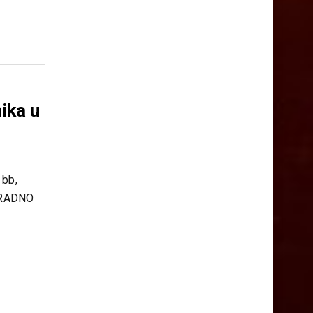
 OVDJE U
ika u
bb,
 RADNO