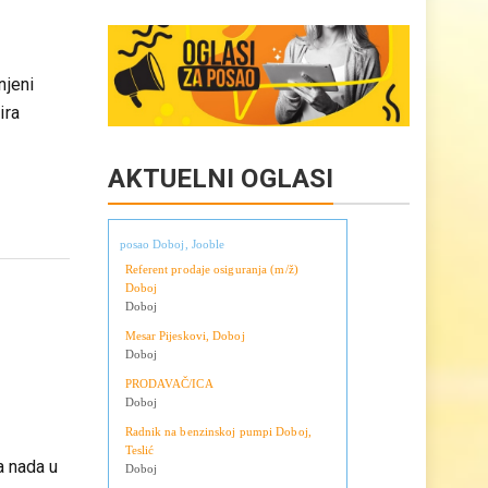
Copy
Share
ani
Link
njeni
ira
AKTUELNI OGLASI
posao Doboj, Jooble
Referent prodaje osiguranja (m/ž)
Doboj
Doboj
Mesar Pijeskovi, Doboj
Doboj
PRODAVAČ/ICA
Doboj
Radnik na benzinskoj pumpi Doboj,