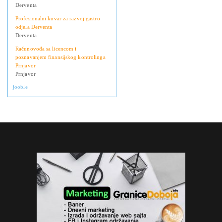
Derventa
Profesionalni kuvar za razvoj gastro
odjela Derventa
Derventa
Računovođa sa licencom i
poznavanjem finansijskog kontrolinga
Prnjavor
Prnjavor
jooble