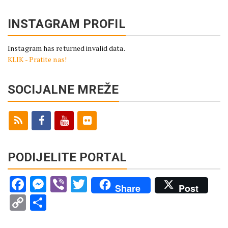
INSTAGRAM PROFIL
Instagram has returned invalid data.
KLIK - Pratite nas!
SOCIJALNE MREŽE
PODIJELITE PORTAL
Facebook
Messenger
Viber
Twitter
Share
Post
Copy
Share
Link