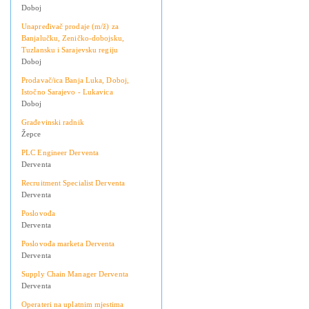
Doboj
Unapređivač prodaje (m/ž) za
Banjalučku, Zeničko-dobojsku,
Tuzlansku i Sarajevsku regiju
Doboj
Prodavač/ica Banja Luka, Doboj,
Istočno Sarajevo - Lukavica
Doboj
Građevinski radnik
Žepce
PLC Engineer Derventa
Derventa
Recruitment Specialist Derventa
Derventa
Poslovođa
Derventa
Poslovođa marketa Derventa
Derventa
Supply Chain Manager Derventa
Derventa
Operateri na uplatnim mjestima