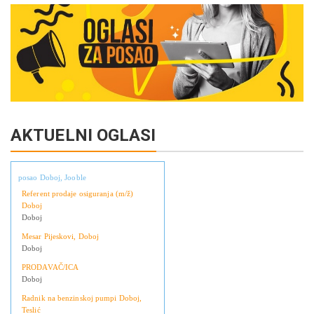
AKTUELNI OGLASI
posao Doboj, Jooble
Referent prodaje osiguranja (m/ž)
Doboj
Doboj
Mesar Pijeskovi, Doboj
Doboj
PRODAVAČ/ICA
Doboj
Radnik na benzinskoj pumpi Doboj,
Teslić