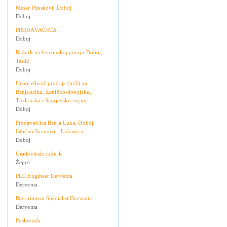
Mesar Pijeskovi, Doboj
Doboj
PRODAVAČ/ICA
Doboj
Radnik na benzinskoj pumpi Doboj,
Teslić
Doboj
Unapređivač prodaje (m/ž) za
Banjalučku, Zeničko-dobojsku,
Tuzlansku i Sarajevsku regiju
Doboj
Prodavač/ica Banja Luka, Doboj,
Istočno Sarajevo - Lukavica
Doboj
Građevinski radnik
Žepce
PLC Engineer Derventa
Derventa
Recruitment Specialist Derventa
Derventa
Poslovođa