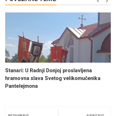
a
Stanari: U Radnji Donjoj proslavljena
hramovna slava Svetog velikomučenika
Pantelejmona
Kretanje
članka
PRETHODNI POST
SLJEDEĆI POST