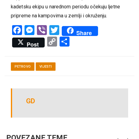
kadetsku ekipu u narednom periodu očekuju ljetne
pripreme na kampovima u zemlji i okruženju.
Facebook
Messenger
Viber
Twitter
Share
Copy
Share
Post
Link
PETROVO
VIJESTI
GD
POVEZANE TEME