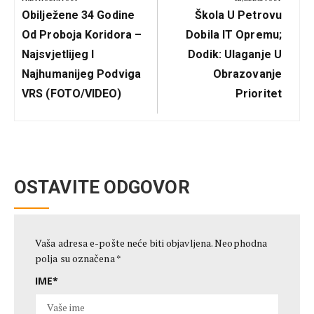
Previous
Next
Obilježene 34 Godine
Škola U Petrovu
Post:
Post:
Od Proboja Koridora –
Dobila IT Opremu;
Najsvjetlijeg I
Dodik: Ulaganje U
Najhumanijeg Podviga
Obrazovanje
VRS (FOTO/VIDEO)
Prioritet
OSTAVITE ODGOVOR
Vaša adresa e-pošte neće biti objavljena.
Neophodna
polja su označena
*
IME
*