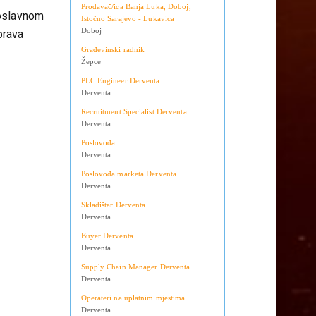
Teslić
Doboj
Prodavač/ica Banja Luka, Doboj,
voslavnom
Istočno Sarajevo - Lukavica
Doboj
prava
Građevinski radnik
Žepce
PLC Engineer Derventa
Derventa
Recruitment Specialist Derventa
Derventa
Poslovođa
Derventa
Poslovođa marketa Derventa
Derventa
Skladištar Derventa
Derventa
Buyer Derventa
Derventa
Supply Chain Manager Derventa
Derventa