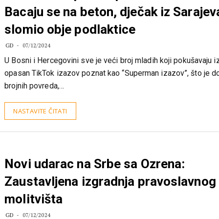
Mladi u BiH prate opasan TikTok tren
Bacaju se na beton, dječak iz Sarajev
slomio obje podlaktice
GD
07/12/2024
U Bosni i Hercegovini sve je veći broj mladih koji pokušavaju i
opasan TikTok izazov poznat kao “Superman izazov”, što je d
brojnih povreda,…
NASTAVITE ČITATI
Novi udarac na Srbe sa Ozrena:
Zaustavljena izgradnja pravoslavnog
molitvišta