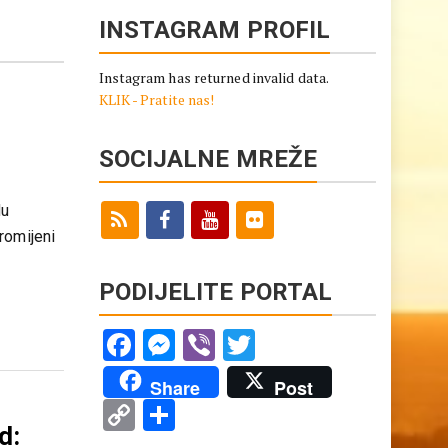
INSTAGRAM PROFIL
Instagram has returned invalid data.
KLIK - Pratite nas!
SOCIJALNE MREŽE
du
romijeni
PODIJELITE PORTAL
Facebook
Messenger
Viber
Twitter
Share
Post