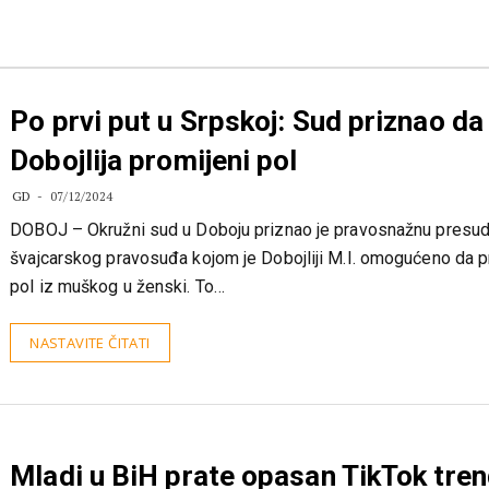
Po prvi put u Srpskoj: Sud priznao da
Dobojlija promijeni pol
GD
07/12/2024
DOBOJ – Okružni sud u Doboju priznao je pravosnažnu presu
švajcarskog pravosuđa kojom je Dobojliji M.I. omogućeno da p
pol iz muškog u ženski. To…
NASTAVITE ČITATI