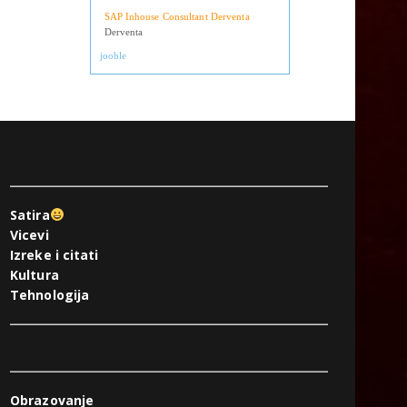
Operateri na uplatnim mjestima
Derventa
SAP Inhouse Consultant Derventa
Derventa
jooble
Satira
Vicevi
Izreke i citati
Kultura
Tehnologija