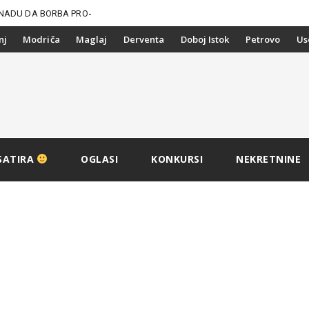
NADU DA BORBA PROTIV
nj
Modriča
Maglaj
Derventa
Doboj Istok
Petrovo
Us
SATIRA
OGLASI
KONKURSI
NEKRETNINE