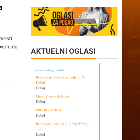
Copy
Share
d:
Link
a
zvesti
ovelo do
AKTUELNI OGLASI
posao Doboj, Jooble
Referent prodaje osiguranja (m/ž)
Doboj
Doboj
Mesar Pijeskovi, Doboj
Doboj
PRODAVAČ/ICA
Doboj
Radnik na benzinskoj pumpi Doboj,