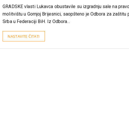
GD
07/12/2024
GRADSKE vlasti Lukavca obustavile su izgradnju sale na pra
molitvištu u Gornjoj Brijesnici, saopšteno je Odbora za zaštitu 
Srba u Federaciji BiH. Iz Odbora…
NASTAVITE ČITATI