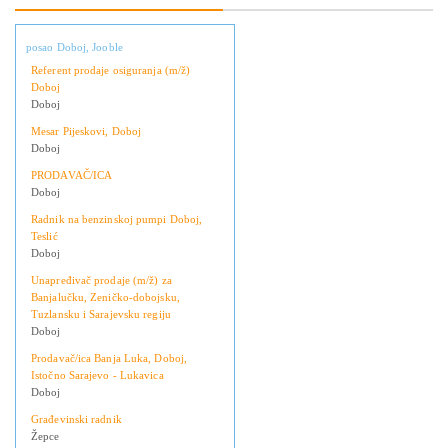
posao Doboj, Jooble
Referent prodaje osiguranja (m/ž)
Doboj
Doboj
Mesar Pijeskovi, Doboj
Doboj
PRODAVAČ/ICA
Doboj
Radnik na benzinskoj pumpi Doboj,
Teslić
Doboj
Unapređivač prodaje (m/ž) za
Banjalučku, Zeničko-dobojsku,
Tuzlansku i Sarajevsku regiju
Doboj
Prodavač/ica Banja Luka, Doboj,
Istočno Sarajevo - Lukavica
Doboj
Građevinski radnik
Žepce