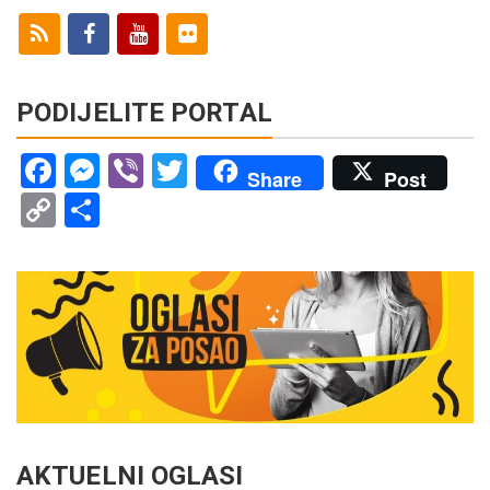
PODIJELITE PORTAL
Facebook
Messenger
Viber
Twitter
Share
Post
Copy
Share
Link
AKTUELNI OGLASI