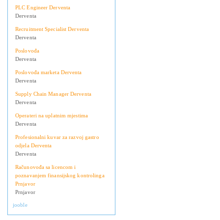
PLC Engineer Derventa
Derventa
Recruitment Specialist Derventa
Derventa
Poslovođa
Derventa
Poslovođa marketa Derventa
Derventa
Supply Chain Manager Derventa
Derventa
Operateri na uplatnim mjestima
Derventa
Profesionalni kuvar za razvoj gastro
odjela Derventa
Derventa
Računovođa sa licencom i
poznavanjem finansijskog kontrolinga
Prnjavor
Prnjavor
jooble