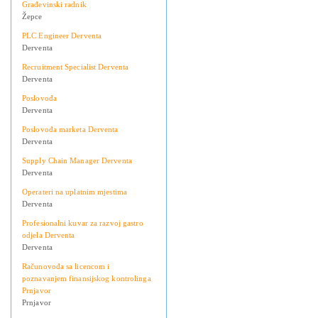
Građevinski radnik
Žepce
PLC Engineer Derventa
Derventa
Recruitment Specialist Derventa
Derventa
Poslovođa
Derventa
Poslovođa marketa Derventa
Derventa
Supply Chain Manager Derventa
Derventa
Operateri na uplatnim mjestima
Derventa
Profesionalni kuvar za razvoj gastro
odjela Derventa
Derventa
Računovođa sa licencom i
poznavanjem finansijskog kontrolinga
Prnjavor
Prnjavor