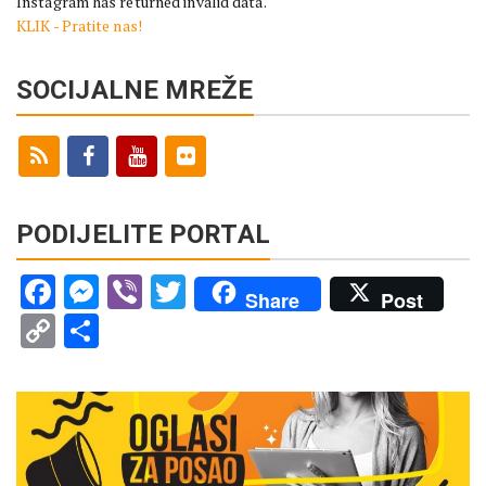
Instagram has returned invalid data.
KLIK - Pratite nas!
SOCIJALNE MREŽE
PODIJELITE PORTAL
Facebook
Messenger
Viber
Twitter
Share
Post
Copy
Share
Link