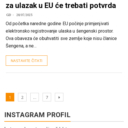
za ulazak u EU će trebati potvrda
GD
28/07/2023
Od početka naredne godine EU počinje primjenjivati
elektronsko registrovanje ulaska u šengenski prostor.
Ova obaveza će obuhvatiti sve zemlje koje nisu članice
Šengena, a ne…
NASTAVITE ČITATI
Kretanje
Page
Page
Page
Next
1
2
…
7
članaka
page
INSTAGRAM PROFIL