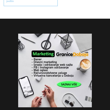
jooble