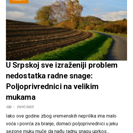
U Srpskoj sve izraženiji problem
nedostatka radne snage:
Poljoprivrednici na velikim
mukama
GD
29/07/2023
Iako ove godine zbog vremenskih neprilika ima malo
voća i povrća za branje, domaći poljoprivrednici u jeku
sezone muku muče da nađu radnu snagu uprkos…