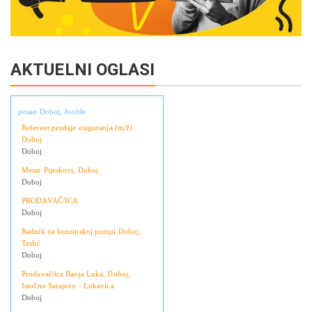
AKTUELNI OGLASI
posao Doboj, Jooble
Referent prodaje osiguranja (m/ž)
Doboj
Doboj
Mesar Pijeskovi, Doboj
Doboj
PRODAVAČ/ICA
Doboj
Radnik na benzinskoj pumpi Doboj,
Teslić
Doboj
Prodavač/ica Banja Luka, Doboj,
Istočno Sarajevo - Lukavica
Doboj