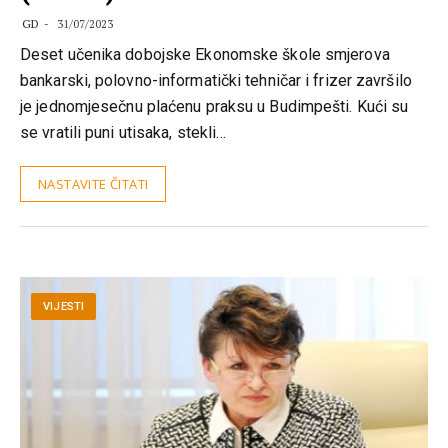
GD
31/07/2023
Deset učenika dobojske Ekonomske škole smjerova
bankarski, polovno-informatički tehničar i frizer završilo
je jednomjesečnu plaćenu praksu u Budimpešti. Kući su
se vratili puni utisaka, stekli…
NASTAVITE ČITATI
VIJESTI