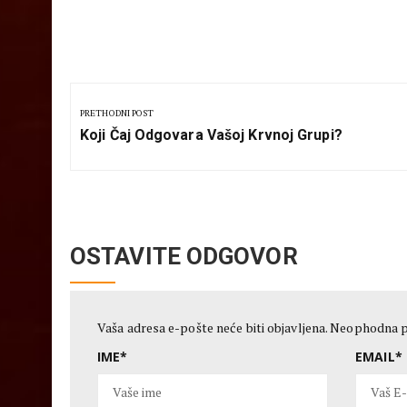
Kretanje
članka
PRETHODNI POST
Previous
Koji Čaj Odgovara Vašoj Krvnoj Grupi?
Post:
OSTAVITE ODGOVOR
Vaša adresa e-pošte neće biti objavljena.
Neophodna p
IME
*
EMAIL
*