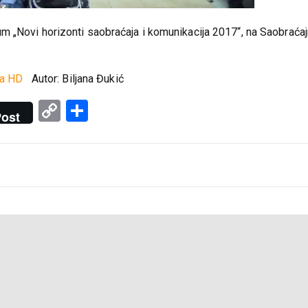
m „Novi horizonti saobraćaja i komunikacija 2017“, na Saobrać
ta HD
Autor: Biljana Đukić
Copy
Share
ost
Link