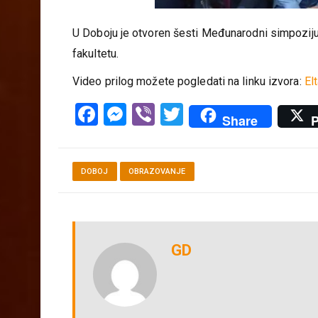
U Doboju je otvoren šesti Međunarodni simpoziju
fakultetu.
Video prilog možete pogledati na linku izvora:
El
Facebook
Messenger
Viber
Twitter
Share
P
DOBOJ
OBRAZOVANJE
GD