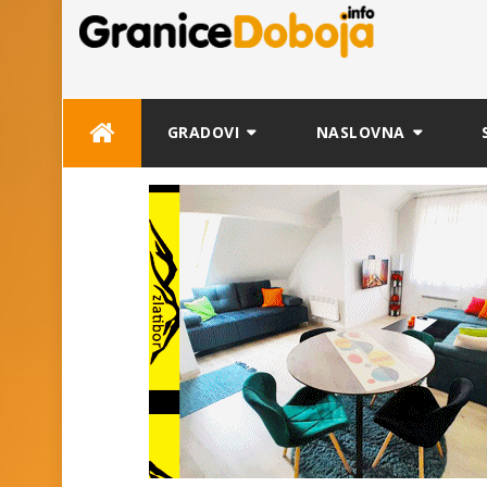
Skip
GRADOVI
NASLOVNA
to
content