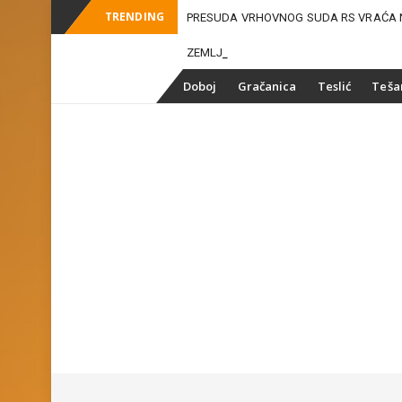
TRENDING
PRESUDA VRHOVNOG SUDA RS VRAĆA 
-
ZEMLJIŠNE MAFIJE U DOB
Skip
Doboj
Gračanica
Teslić
Teša
to
content