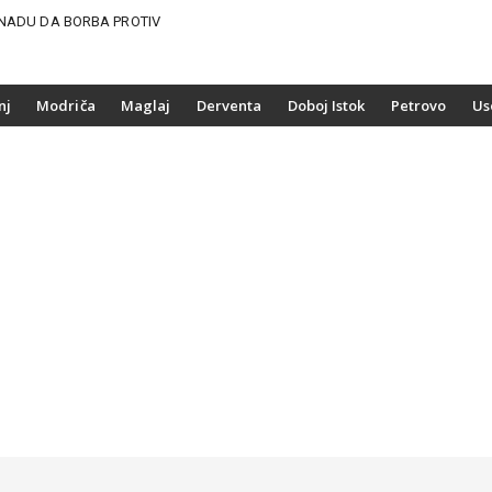
NADU DA BORBA PROTIV
nj
Modriča
Maglaj
Derventa
Doboj Istok
Petrovo
Us