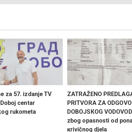
e za 57. izdanje TV
ZATRAŽENO PREDLAG
: Doboj centar
PRITVORA ZA ODGOVO
kog rukometa
DOBOJSКOG VODOVO
zbog opasnosti od pona
кrivičnog djela