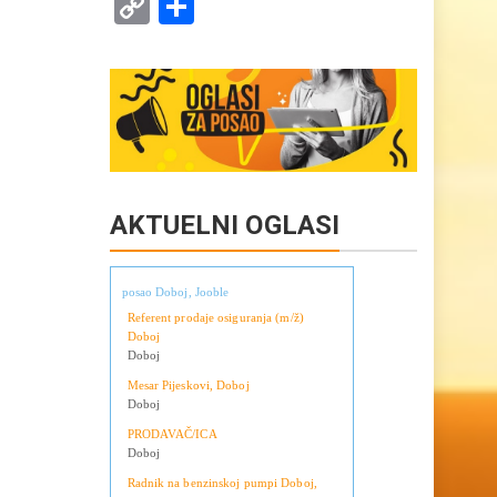
Copy
Share
Link
AKTUELNI OGLASI
posao Doboj, Jooble
Referent prodaje osiguranja (m/ž)
Doboj
Doboj
Mesar Pijeskovi, Doboj
Doboj
PRODAVAČ/ICA
Doboj
Radnik na benzinskoj pumpi Doboj,