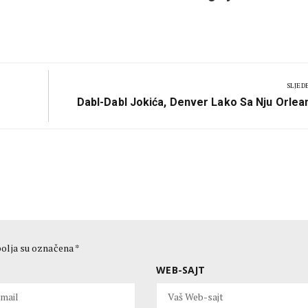
SLJED
Next
Dabl-Dabl Jokića, Denver Lako Sa Nju Orle
Post:
olja su označena
*
WEB-SAJT