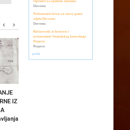
Operateri na uplatnim mjestima
Derventa
Profesionalni kuvar za razvoj gastro
odjela Derventa
Derventa
Računovođa sa licencom i
poznavanjem finansijskog kontrolinga
Prnjavor
Mladi genijalac iz Gračanice:
Sloga D
Prnjavor
jooble
Fahrudin Spahić primljen na
Ognjeno
pet koledža u SAD
stiglo
ANJE
RNE IZ
DA
vljanja