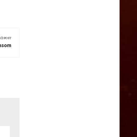
EĆI POST
ansom