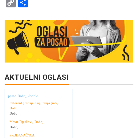
Copy
Share
Link
AKTUELNI OGLASI
posao Doboj, Jooble
Referent prodaje osiguranja (m/ž)
Doboj
Doboj
Mesar Pijeskovi, Doboj
Doboj
PRODAVAČ/ICA