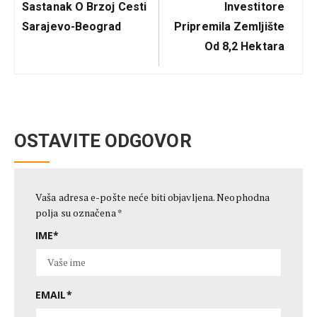
Post:
Post:
Sastanak O Brzoj Cesti
Investitore
Sarajevo-Beograd
Pripremila Zemljište
Od 8,2 Hektara
OSTAVITE ODGOVOR
Vaša adresa e-pošte neće biti objavljena.
Neophodna
polja su označena
*
IME
*
EMAIL
*