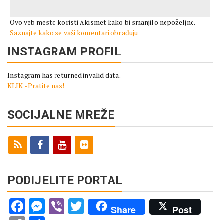
Ovo veb mesto koristi Akismet kako bi smanjilo nepoželjne.
Saznajte kako se vaši komentari obrađuju
.
INSTAGRAM PROFIL
Instagram has returned invalid data.
KLIK - Pratite nas!
SOCIJALNE MREŽE
PODIJELITE PORTAL
Facebook
Messenger
Viber
Twitter
Share
Post