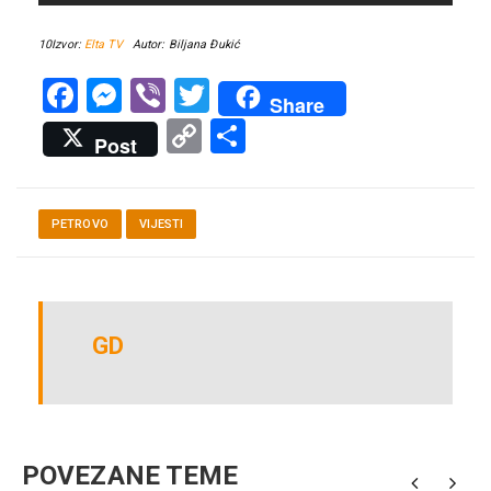
10Izvor:
Elta TV
Autor: Biljana Đukić
Facebook
Messenger
Viber
Twitter
Share
Copy
Share
Post
Link
PETROVO
VIJESTI
GD
POVEZANE TEME