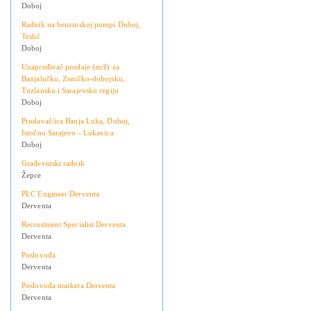
Doboj
Radnik na benzinskoj pumpi Doboj,
Teslić
Doboj
Unapređivač prodaje (m/ž) za
Banjalučku, Zeničko-dobojsku,
Tuzlansku i Sarajevsku regiju
Doboj
Prodavač/ica Banja Luka, Doboj,
Istočno Sarajevo - Lukavica
Doboj
Građevinski radnik
Žepce
PLC Engineer Derventa
Derventa
Recruitment Specialist Derventa
Derventa
Poslovođa
Derventa
Poslovođa marketa Derventa
Derventa