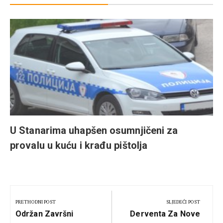
U Stanarima uhapšen osumnjičeni za
provalu u kuću i krađu pištolja
Kretanje
članka
PRETHODNI POST
SLJEDEĆI POST
Previous
Next
Održan Završni
Derventa Za Nove