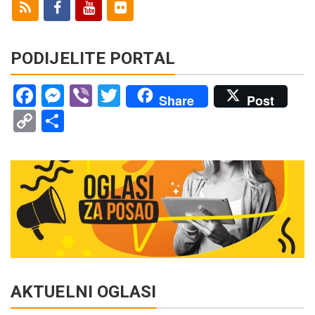
PODIJELITE PORTAL
Facebook
Messenger
Viber
Twitter
Share
Post
Copy
Share
Link
AKTUELNI OGLASI