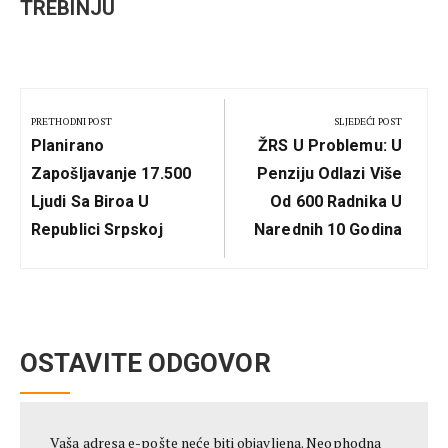
TREBINJU
Kretanje
članka
PRETHODNI POST
SLJEDEĆI POST
Previous
Next
Planirano
ŽRS U Problemu: U
Post:
Post:
Zapošljavanje 17.500
Penziju Odlazi Više
Ljudi Sa Biroa U
Od 600 Radnika U
Republici Srpskoj
Narednih 10 Godina
OSTAVITE ODGOVOR
Vaša adresa e-pošte neće biti objavljena.
Neophodna