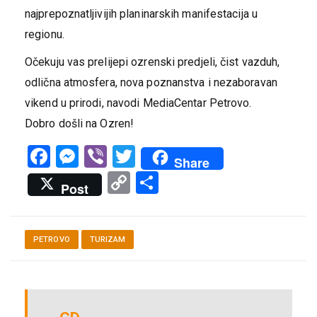
najprepoznatljivijih planinarskih manifestacija u
regionu.
Očekuju vas prelijepi ozrenski predjeli, čist vazduh,
odlična atmosfera, nova poznanstva i nezaboravan
vikend u prirodi, navodi MediaCentar Petrovo.
Dobro došli na Ozren!
Facebook
Messenger
Viber
Twitter
Share
Copy
Share
Post
Link
PETROVO
TURIZAM