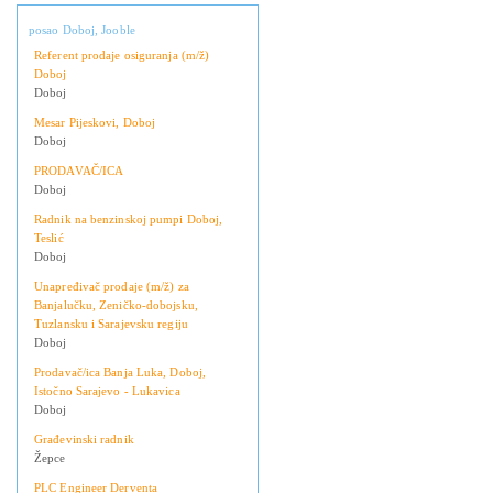
posao Doboj, Jooble
Referent prodaje osiguranja (m/ž)
Doboj
Doboj
Mesar Pijeskovi, Doboj
Doboj
PRODAVAČ/ICA
Doboj
Radnik na benzinskoj pumpi Doboj,
Teslić
Doboj
Unapređivač prodaje (m/ž) za
Banjalučku, Zeničko-dobojsku,
Tuzlansku i Sarajevsku regiju
Doboj
Prodavač/ica Banja Luka, Doboj,
Istočno Sarajevo - Lukavica
Doboj
Građevinski radnik
Žepce
PLC Engineer Derventa