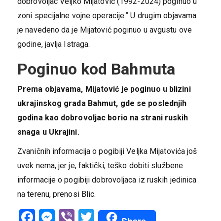
dobrovoljac Veljko Mijatović (1992-2024) poginuo u
zoni specijalne vojne operacije.” U drugim objavama
je navedeno da je Mijatović poginuo u avgustu ove
godine, javlja Istraga.
Poginuo kod Bahmuta
Prema objavama, Mijatović je poginuo u blizini
ukrajinskog grada Bahmut, gde se poslednjih
godina kao dobrovoljac borio na strani ruskih
snaga u Ukrajini.
Zvaničnih informacija o pogibiji Veljka Mijatovića još
uvek nema, jer je, faktički, teško dobiti službene
informacije o pogibiji dobrovoljaca iz ruskih jedinica
na terenu, prenosi Blic.
Facebook
Messenger
Viber
Twitter