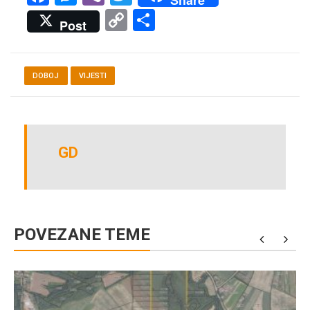
Share
Copy
Share
Post
Link
DOBOJ
VIJESTI
GD
POVEZANE TEME