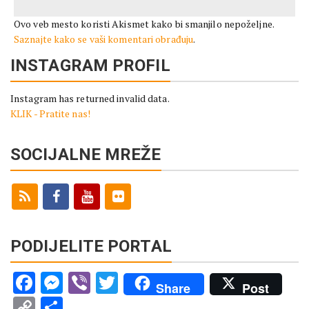
Ovo veb mesto koristi Akismet kako bi smanjilo nepoželjne.
Saznajte kako se vaši komentari obrađuju
.
INSTAGRAM PROFIL
Instagram has returned invalid data.
KLIK - Pratite nas!
SOCIJALNE MREŽE
PODIJELITE PORTAL
Facebook
Messenger
Viber
Twitter
Share
Post
Copy
Share