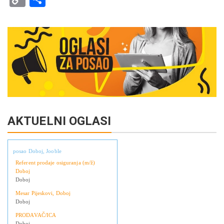
Link
AKTUELNI OGLASI
posao Doboj, Jooble
Referent prodaje osiguranja (m/ž)
Doboj
Doboj
Mesar Pijeskovi, Doboj
Doboj
PRODAVAČ/ICA
Doboj