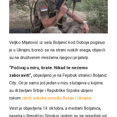
Veljko Mijatović iz sela Boljanić kod Doboja poginuo
je u Ukrajini, boreći se na strani ruskih snaga, objavili
su na društvenim mrežama njegovi prijatelji.
“Počivaj u miru, brate. Nikad te nećemo
zaboraviti”,
objavljeno je na Fejsbuk stranici Boljanić
City
.
On je samo još jedan u nizu slučajeva u kojima
su državljani Srbije i Republike Srpske ubijeni
tokom
ratnih sukoba između Rusije i Ukrajine.
Vest je objavljena 14. oktobra, a meštani Boljanića,
naselja u Republici Srpskoj, redom su se opraštali od