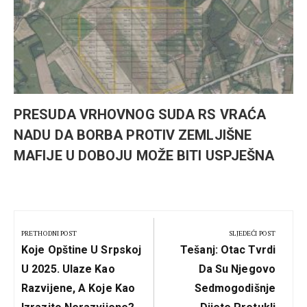
PRESUDA VRHOVNOG SUDA RS VRAĆA
NADU DA BORBA PROTIV ZEMLJIŠNE
MAFIJE U DOBOJU MOŽE BITI USPJEŠNA
Kretanje
članka
PRETHODNI POST
SLJEDEĆI POST
Previous
Next
Koje Opštine U Srpskoj
Tešanj: Otac Tvrdi
Post:
Post:
U 2025. Ulaze Kao
Da Su Njegovo
Razvijene, A Koje Kao
Sedmogodišnje