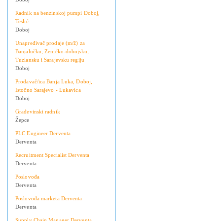
Radnik na benzinskoj pumpi Doboj,
Teslić
Doboj
Unapređivač prodaje (m/ž) za
Banjalučku, Zeničko-dobojsku,
Tuzlansku i Sarajevsku regiju
Doboj
Prodavač/ica Banja Luka, Doboj,
Istočno Sarajevo - Lukavica
Doboj
Građevinski radnik
Žepce
PLC Engineer Derventa
Derventa
Recruitment Specialist Derventa
Derventa
Poslovođa
Derventa
Poslovođa marketa Derventa
Derventa
Supply Chain Manager Derventa