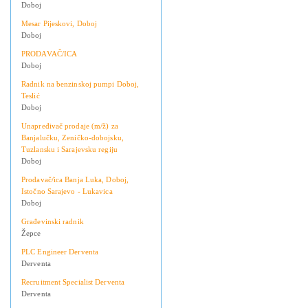
Doboj
Mesar Pijeskovi, Doboj
Doboj
PRODAVAČ/ICA
Doboj
Radnik na benzinskoj pumpi Doboj,
Teslić
Doboj
Unapređivač prodaje (m/ž) za
Banjalučku, Zeničko-dobojsku,
Tuzlansku i Sarajevsku regiju
Doboj
Prodavač/ica Banja Luka, Doboj,
Istočno Sarajevo - Lukavica
Doboj
Građevinski radnik
Žepce
PLC Engineer Derventa
Derventa
Recruitment Specialist Derventa
Derventa