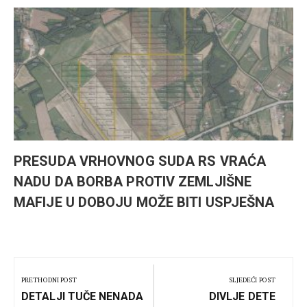
PRESUDA VRHOVNOG SUDA RS VRAĆA
NADU DA BORBA PROTIV ZEMLJIŠNE
MAFIJE U DOBOJU MOŽE BITI USPJEŠNA
Kretanje
članka
PRETHODNI POST
SLJEDEĆI POST
Previous
Next
DETALJI TUČE NENADA
DIVLJE DETE