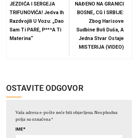
Post:
Post:
JEZDIĆA I SERGEJA
NAĐENO NA GRANICI
TRIFUNOVIĆA! Jedva Ih
BOSNE, CG I SRBIJE:
Razdvojili U Vozu: „Dao
Zbog Harisove
Sam Ti PARE, P***a Ti
Sudbine Boli Duša, A
Materina“
Jedna Stvar Ostaje
MISTERIJA (VIDEO)
OSTAVITE ODGOVOR
Vaša adresa e-pošte neće biti objavljena.
Neophodna
polja su označena
*
IME
*