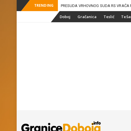
TRENDING
PRESUDA VRHOVNOG SUDA RS VRAĆA 
_
ZEMLJIŠNE M
Skip
Doboj
Gračanica
Teslić
Teša
to
content