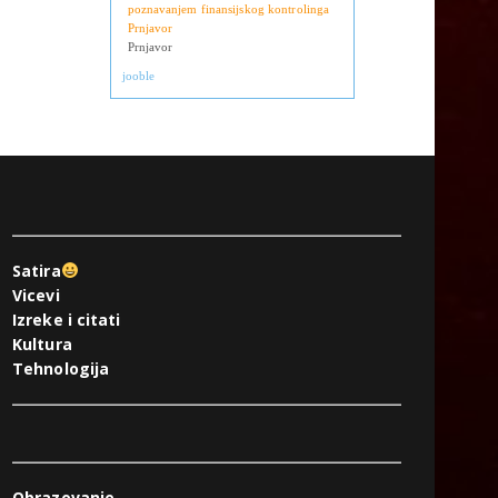
Derventa
Računovođa sa licencom i
poznavanjem finansijskog kontrolinga
Prnjavor
Prnjavor
jooble
Satira
Vicevi
Izreke i citati
Kultura
Tehnologija