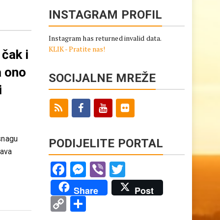
INSTAGRAM PROFIL
Instagram has returned invalid data.
KLIK - Pratite nas!
čak i
a ono
SOCIJALNE MREŽE
i
snagu
PODIJELITE PORTAL
rava
Facebook
Messenger
Viber
Twitter
Share
Post