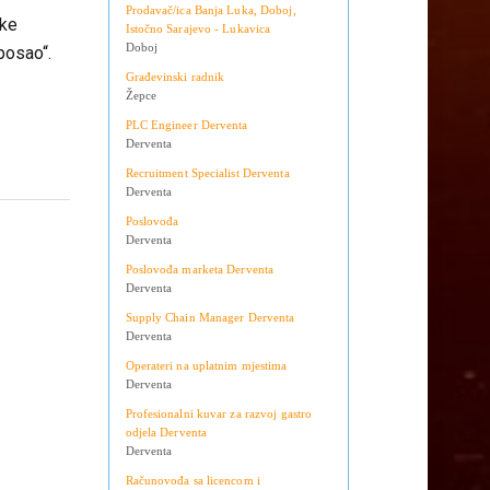
Teslić
Doboj
Prodavač/ica Banja Luka, Doboj,
ske
Istočno Sarajevo - Lukavica
Doboj
posao“.
Građevinski radnik
Žepce
PLC Engineer Derventa
Derventa
Recruitment Specialist Derventa
Derventa
Poslovođa
Derventa
Poslovođa marketa Derventa
Derventa
Supply Chain Manager Derventa
Derventa
Operateri na uplatnim mjestima
Derventa
Profesionalni kuvar za razvoj gastro
odjela Derventa