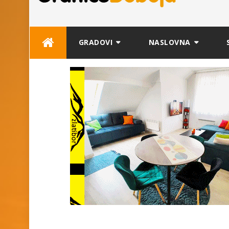
Skip
GRADOVI
NASLOVNA
to
content