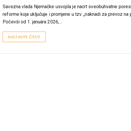
GD
09/09/2025
Savezna vlada Njemačke usvojila je nacrt sveobuhvatne pore
reforme koja uključuje i promjene u tzv. „naknadi za prevoz na 
Počevši od 1. januara 2026,…
NASTAVITE ČITATI