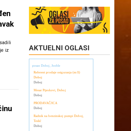
Copy
Share
Link
đen
avak
sadili
AKTUELNI OGLASI
je iz
posao Doboj, Jooble
Referent prodaje osiguranja (m/ž)
Doboj
Doboj
Mesar Pijeskovi, Doboj
Doboj
PRODAVAČ/ICA
ćinu
Doboj
Radnik na benzinskoj pumpi Doboj,