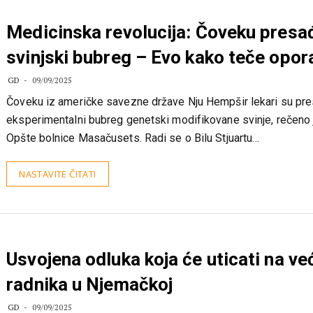
Medicinska revolucija: Čoveku presa
svinjski bubreg – Evo kako teče opor
GD
09/09/2025
Čoveku iz američke savezne države Nju Hempšir lekari su pre
eksperimentalni bubreg genetski modifikovane svinje, rečeno 
Opšte bolnice Masačusets. Radi se o Bilu Stjuartu…
NASTAVITE ČITATI
Usvojena odluka koja će uticati na ve
radnika u Njemačkoj