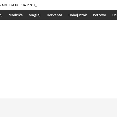
NADU DA BORBA PROTIV
nj
Modriča
Maglaj
Derventa
Doboj Istok
Petrovo
Us