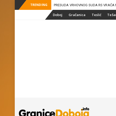
TRENDING
PRESUDA VRHOVNOG SUDA RS VRAĆA 
-
ZEMLJI
Skip
Doboj
Gračanica
Teslić
Teša
to
content