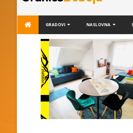
Skip
GRADOVI
NASLOVNA
to
content