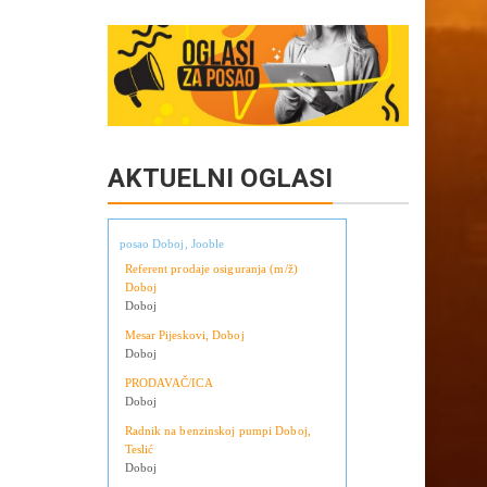
Copy
Share
Link
AKTUELNI OGLASI
posao Doboj, Jooble
Referent prodaje osiguranja (m/ž)
Doboj
Doboj
Mesar Pijeskovi, Doboj
Doboj
PRODAVAČ/ICA
Doboj
Radnik na benzinskoj pumpi Doboj,