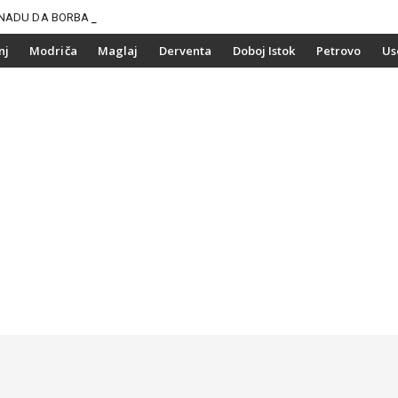
NADU DA BORBA PROTIV
nj
Modriča
Maglaj
Derventa
Doboj Istok
Petrovo
Us