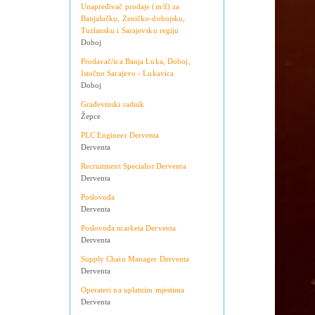
Teslić
Doboj
Unapređivač prodaje (m/ž) za
Banjalučku, Zeničko-dobojsku,
Tuzlansku i Sarajevsku regiju
Doboj
Prodavač/ica Banja Luka, Doboj,
Istočno Sarajevo - Lukavica
Doboj
Građevinski radnik
Žepce
PLC Engineer Derventa
Derventa
Recruitment Specialist Derventa
Derventa
Poslovođa
Derventa
Poslovođa marketa Derventa
Derventa
Supply Chain Manager Derventa
Derventa