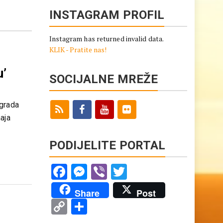
INSTAGRAM PROFIL
Instagram has returned invalid data.
KLIK - Pratite nas!
u’
SOCIJALNE MREŽE
 grada
aja
PODIJELITE PORTAL
Facebook
Messenger
Viber
Twitter
Share
Post