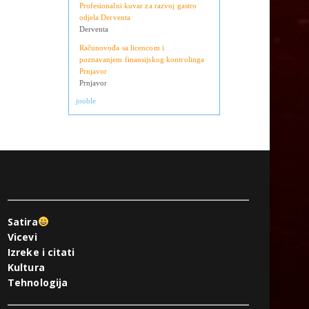
Operateri na uplatnim mjestima
Derventa
Profesionalni kuvar za razvoj gastro
odjela Derventa
Derventa
Računovođa sa licencom i
poznavanjem finansijskog kontrolinga
Prnjavor
Prnjavor
jooble
Satira
Vicevi
Izreke i citati
Kultura