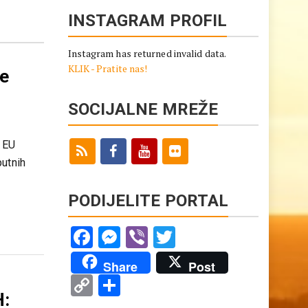
INSTAGRAM PROFIL
Instagram has returned invalid data.
KLIK - Pratite nas!
de
SOCIJALNE MREŽE
z EU
putnih
PODIJELITE PORTAL
Facebook
Messenger
Viber
Twitter
Share
Post