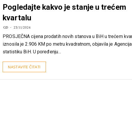
PROSJEČNA CIJENA STANOVA U BiH
Pogledajte kakvo je stanje u trećem
kvartalu
GD
23/11/2024
PROSJEČNA cijena prodatih novih stanova u BiH u trećem kvar
iznosila je 2.906 KM po metru kvadratnom, objavila je Agencija
statistiku BiH. U poređenju…
NASTAVITE ČITATI