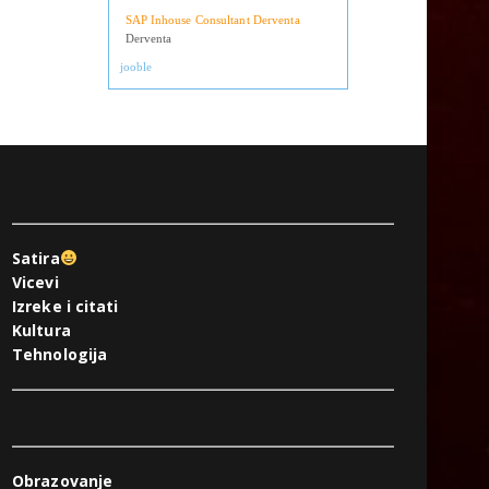
Operateri na uplatnim mjestima
Derventa
SAP Inhouse Consultant Derventa
Derventa
jooble
Satira
Vicevi
Izreke i citati
Kultura
Tehnologija