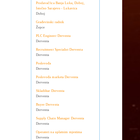
Teslić
Doboj
Prodavač/ica Banja Luka, Doboj,
Istočno Sarajevo - Lukavica
Doboj
Građevinski radnik
Žepce
PLC Engineer Derventa
Derventa
Recruitment Specialist Derventa
Derventa
Poslovođa
Derventa
Poslovođa marketa Derventa
Derventa
Skladištar Derventa
Derventa
Buyer Derventa
Derventa
Supply Chain Manager Derventa
Derventa