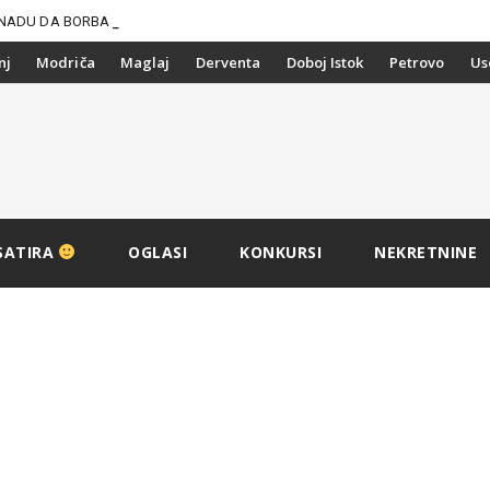
NADU DA BORBA PROTIV
nj
Modriča
Maglaj
Derventa
Doboj Istok
Petrovo
Us
SATIRA
OGLASI
KONKURSI
NEKRETNINE