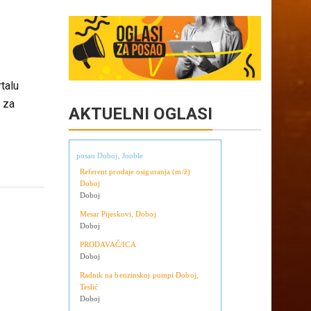
Copy
Share
:
Link
talu
 za
AKTUELNI OGLASI
posao Doboj, Jooble
Referent prodaje osiguranja (m/ž)
Doboj
Doboj
Mesar Pijeskovi, Doboj
Doboj
PRODAVAČ/ICA
Doboj
Radnik na benzinskoj pumpi Doboj,