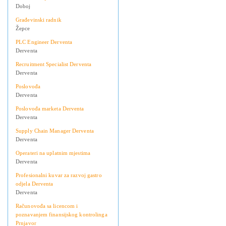
Doboj
Građevinski radnik
Žepce
PLC Engineer Derventa
Derventa
Recruitment Specialist Derventa
Derventa
Poslovođa
Derventa
Poslovođa marketa Derventa
Derventa
Supply Chain Manager Derventa
Derventa
Operateri na uplatnim mjestima
Derventa
Profesionalni kuvar za razvoj gastro
odjela Derventa
Derventa
Računovođa sa licencom i
poznavanjem finansijskog kontrolinga
Prnjavor