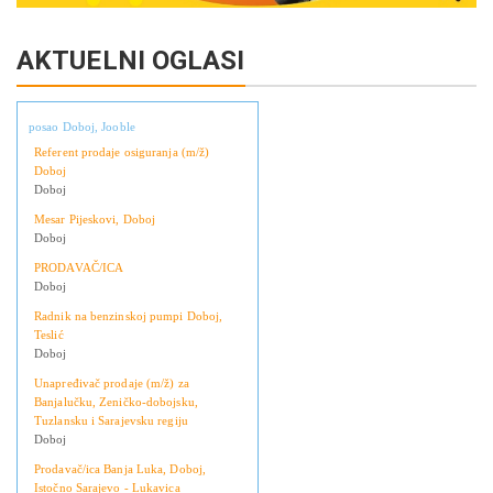
AKTUELNI OGLASI
posao Doboj, Jooble
Referent prodaje osiguranja (m/ž)
Doboj
Doboj
Mesar Pijeskovi, Doboj
Doboj
PRODAVAČ/ICA
Doboj
Radnik na benzinskoj pumpi Doboj,
Teslić
Doboj
Unapređivač prodaje (m/ž) za
Banjalučku, Zeničko-dobojsku,
Tuzlansku i Sarajevsku regiju
Doboj
Prodavač/ica Banja Luka, Doboj,
Istočno Sarajevo - Lukavica