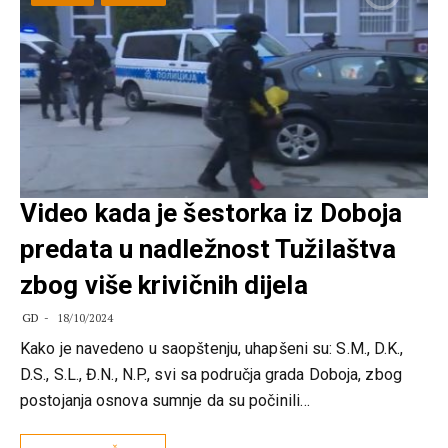
Video kada je šestorka iz Doboja
predata u nadležnost Tužilaštva
zbog više krivičnih dijela
GD
18/10/2024
Kako je navedeno u saopštenju, uhapšeni su: S.M., D.K.,
D.S., S.L., Đ.N., N.P., svi sa područja grada Doboja, zbog
postojanja osnova sumnje da su počinili…