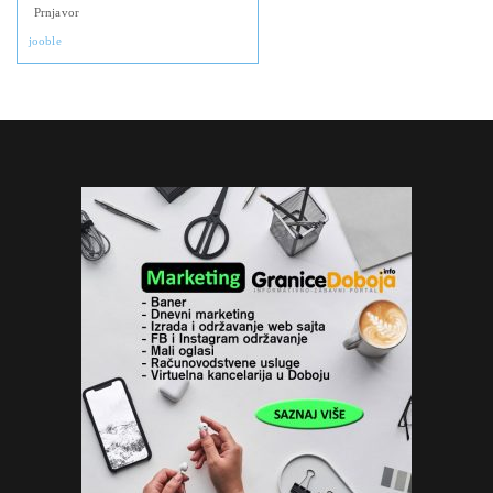
Prnjavor
jooble