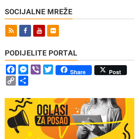
SOCIJALNE MREŽE
PODIJELITE PORTAL
Facebook
Messenger
Viber
Twitter
Share
Post
Copy
Share
Link