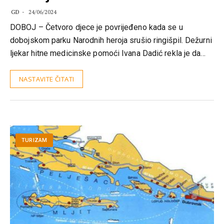
GD
24/06/2024
DOBOJ – Četvoro djece je povrijeđeno kada se u
dobojskom parku Narodnih heroja srušio ringišpil. Dežurni
ljekar hitne medicinske pomoći Ivana Dadić rekla je da…
NASTAVITE ČITATI
TURIZAM