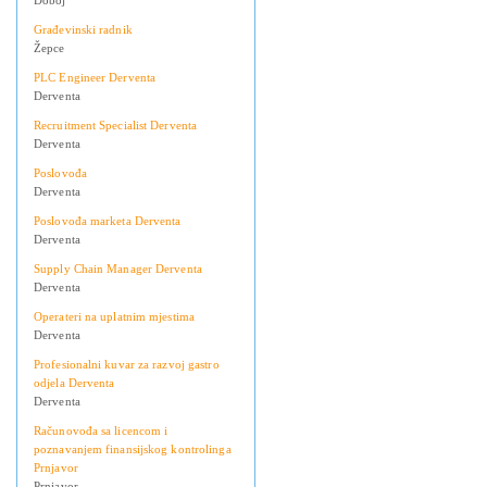
Doboj
Građevinski radnik
Žepce
PLC Engineer Derventa
Derventa
Recruitment Specialist Derventa
Derventa
Poslovođa
Derventa
Poslovođa marketa Derventa
Derventa
Supply Chain Manager Derventa
Derventa
Operateri na uplatnim mjestima
Derventa
Profesionalni kuvar za razvoj gastro
odjela Derventa
Derventa
Računovođa sa licencom i
poznavanjem finansijskog kontrolinga
Prnjavor
Prnjavor