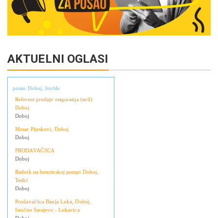
AKTUELNI OGLASI
posao Doboj, Jooble
Referent prodaje osiguranja (m/ž)
Doboj
Doboj
Mesar Pijeskovi, Doboj
Doboj
PRODAVAČ/ICA
Doboj
Radnik na benzinskoj pumpi Doboj,
Teslić
Doboj
Prodavač/ica Banja Luka, Doboj,
Istočno Sarajevo - Lukavica