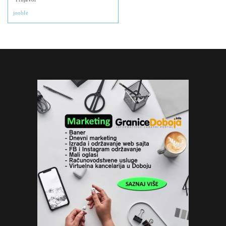
jooble