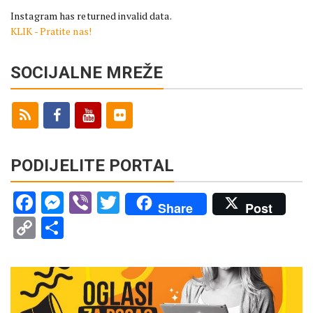
Instagram has returned invalid data.
KLIK - Pratite nas!
SOCIJALNE MREŽE
PODIJELITE PORTAL
Facebook
Messenger
Viber
Twitter
Share
Post
Copy
Share
Link