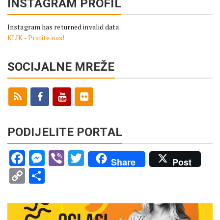
INSTAGRAM PROFIL
Instagram has returned invalid data.
KLIK - Pratite nas!
SOCIJALNE MREŽE
PODIJELITE PORTAL
Facebook
Messenger
Viber
Twitter
Share
Post
Copy
Share
Link