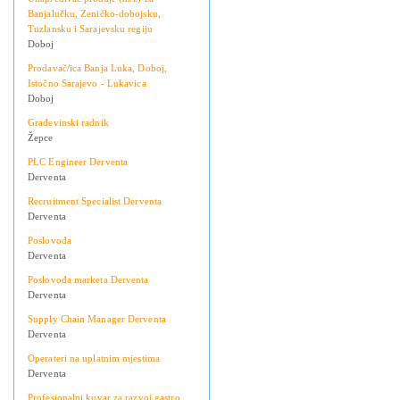
Banjalučku, Zeničko-dobojsku,
Tuzlansku i Sarajevsku regiju
Doboj
Prodavač/ica Banja Luka, Doboj,
Istočno Sarajevo - Lukavica
Doboj
Građevinski radnik
Žepce
PLC Engineer Derventa
Derventa
Recruitment Specialist Derventa
Derventa
Poslovođa
Derventa
Poslovođa marketa Derventa
Derventa
Supply Chain Manager Derventa
Derventa
Operateri na uplatnim mjestima
Derventa
Profesionalni kuvar za razvoj gastro