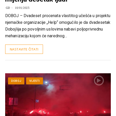
GD
10/01/2023
DOBOJ – Dvadeset procenata vlastitog učešća u projektu
njemačke organizacije „Help“ omogućilo je da dvadesetak
Dobojlija po povoljnim uslovima nabavi poljoprivrednu
mehanizaciju kojom će narednog…
NASTAVITE ČITATI
DOBOJ
VIJESTI