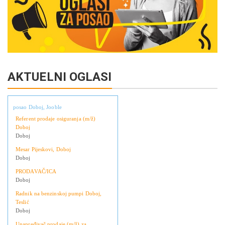
AKTUELNI OGLASI
posao Doboj, Jooble
Referent prodaje osiguranja (m/ž)
Doboj
Doboj
Mesar Pijeskovi, Doboj
Doboj
PRODAVAČ/ICA
Doboj
Radnik na benzinskoj pumpi Doboj,
Teslić
Doboj
Unapređivač prodaje (m/ž) za