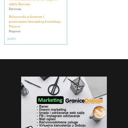
odjela Derventa
Derventa
Računovođa sa licencom i
poznavanjem finansijskog kontrolinga
Prnjavor
Prnjavor
jooble