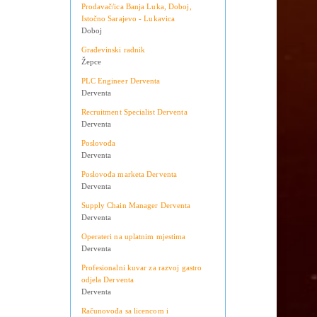
Teslić
Doboj
Prodavač/ica Banja Luka, Doboj,
Istočno Sarajevo - Lukavica
Doboj
Građevinski radnik
Žepce
PLC Engineer Derventa
Derventa
Recruitment Specialist Derventa
Derventa
Poslovođa
Derventa
Poslovođa marketa Derventa
Derventa
Supply Chain Manager Derventa
Derventa
Operateri na uplatnim mjestima
Derventa
Profesionalni kuvar za razvoj gastro
odjela Derventa