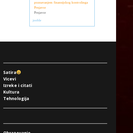
Derventa
Računovođa sa licencom i
poznavanjem finansijskog kontrolinga
Prnjavor
Prnjavor
jooble
Satira
Vicevi
Izreke i citati
Kultura
Tehnologija