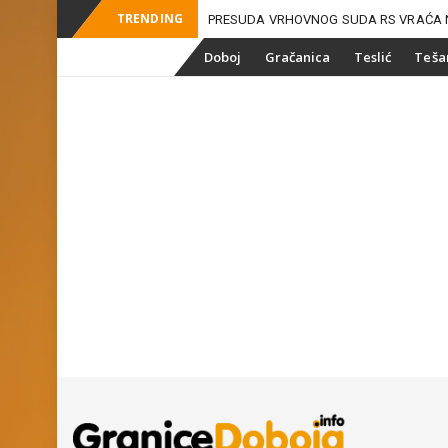
TRENDING
PRESUDA VRHOVNOG SUDA RS VRAĆA 
-
ZEMLJIŠNE
Skip
Doboj
Gračanica
Teslić
Teša
to
content