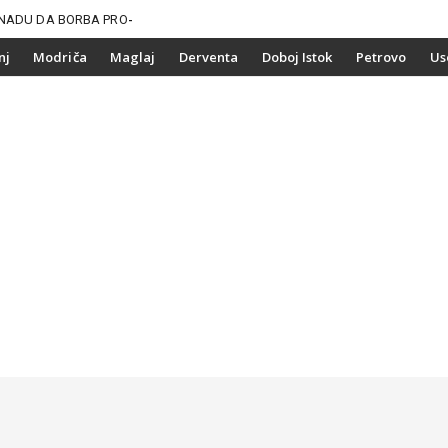
NADU DA BORBA PROTIV
nj
Modriča
Maglaj
Derventa
Doboj Istok
Petrovo
Us