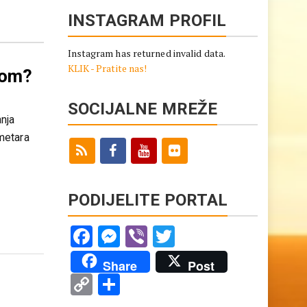
INSTAGRAM PROFIL
Instagram has returned invalid data.
KLIK - Pratite nas!
bom?
SOCIJALNE MREŽE
anja
metara
PODIJELITE PORTAL
Facebook
Messenger
Viber
Twitter
Share
Post