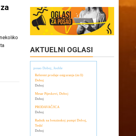
Copy
Share
Link
 za
 nekoliko
šta
AKTUELNI OGLASI
posao Doboj, Jooble
Referent prodaje osiguranja (m/ž)
Doboj
Doboj
Mesar Pijeskovi, Doboj
Doboj
PRODAVAČ/ICA
Doboj
Radnik na benzinskoj pumpi Doboj,