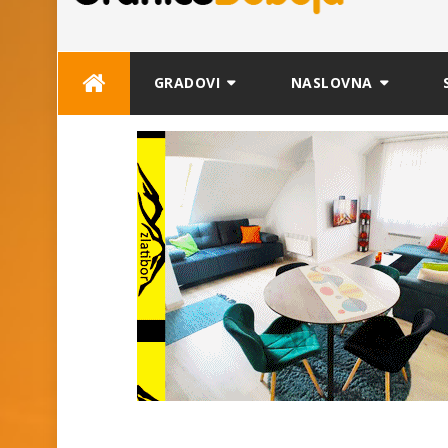
Skip
GRADOVI
NASLOVNA
to
content