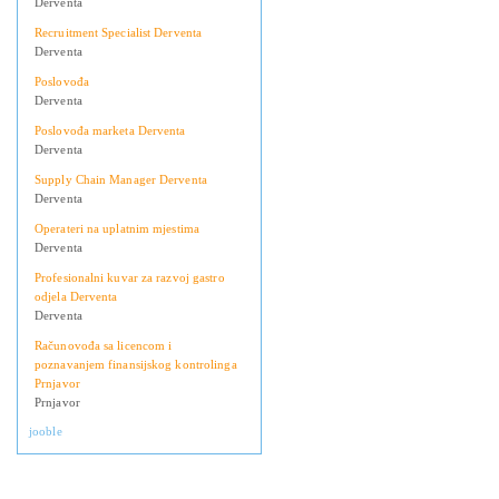
Derventa
Recruitment Specialist Derventa
Derventa
Poslovođa
Derventa
Poslovođa marketa Derventa
Derventa
Supply Chain Manager Derventa
Derventa
Operateri na uplatnim mjestima
Derventa
Profesionalni kuvar za razvoj gastro
odjela Derventa
Derventa
Računovođa sa licencom i
poznavanjem finansijskog kontrolinga
Prnjavor
Prnjavor
jooble