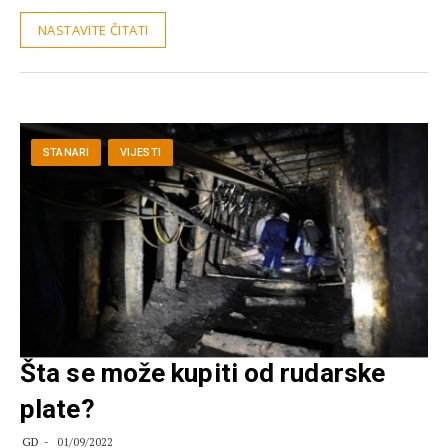
NASTAVITE ČITATI
STANARI
VIJESTI
Šta se može kupiti od rudarske
plate?
GD
01/09/2022