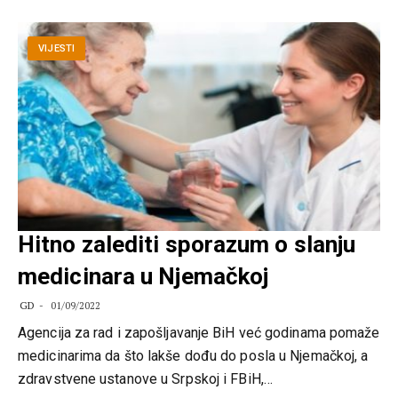
VIJESTI
Hitno zalediti sporazum o slanju
medicinara u Njemačkoj
GD
01/09/2022
Agencija za rad i zapošljavanje BiH već godinama pomaže
medicinarima da što lakše dođu do posla u Njemačkoj, a
zdravstvene ustanove u Srpskoj i FBiH,…