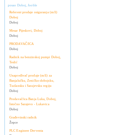
posao Doboj, Jooble
Referent prodaje osiguranja (m/ž)
Doboj
Doboj
Mesar Pijeskovi, Doboj
Doboj
PRODAVAČ/ICA
Doboj
Radnik na benzinskoj pumpi Doboj,
Teslić
Doboj
Unapređivač prodaje (m/ž) za
Banjalučku, Zeničko-dobojsku,
Tuzlansku i Sarajevsku regiju
Doboj
Prodavač/ica Banja Luka, Doboj,
Istočno Sarajevo - Lukavica
Doboj
Građevinski radnik
Žepce
PLC Engineer Derventa