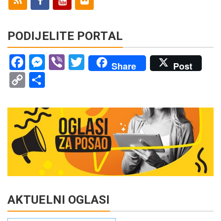
PODIJELITE PORTAL
Facebook
Messenger
Viber
Twitter
Share
Post
Copy
Share
Link
AKTUELNI OGLASI