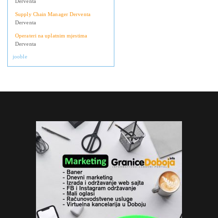
Derventa
Supply Chain Manager Derventa
Derventa
Operateri na uplatnim mjestima
Derventa
jooble