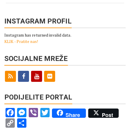
INSTAGRAM PROFIL
Instagram has returned invalid data.
KLIK - Pratite nas!
SOCIJALNE MREŽE
PODIJELITE PORTAL
Facebook
Messenger
Viber
Twitter
Share
Post
Copy
Share