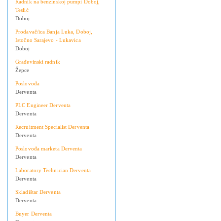
Radnik na benzinskoj pumpi Doboj,
Teslić
Doboj
Prodavač/ica Banja Luka, Doboj,
Istočno Sarajevo - Lukavica
Doboj
Građevinski radnik
Žepce
Poslovođa
Derventa
PLC Engineer Derventa
Derventa
Recruitment Specialist Derventa
Derventa
Poslovođa marketa Derventa
Derventa
Laboratory Technician Derventa
Derventa
Skladištar Derventa
Derventa
Buyer Derventa