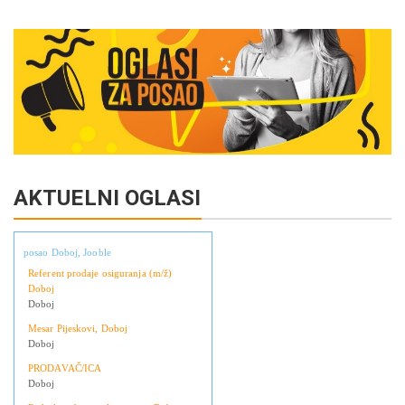
Link
AKTUELNI OGLASI
posao Doboj, Jooble
Referent prodaje osiguranja (m/ž)
Doboj
Doboj
Mesar Pijeskovi, Doboj
Doboj
PRODAVAČ/ICA
Doboj