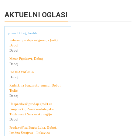
AKTUELNI OGLASI
posao Doboj, Jooble
Referent prodaje osiguranja (m/ž)
Doboj
Doboj
Mesar Pijeskovi, Doboj
Doboj
PRODAVAČ/ICA
Doboj
Radnik na benzinskoj pumpi Doboj,
Teslić
Doboj
Unapređivač prodaje (m/ž) za
Banjalučku, Zeničko-dobojsku,
Tuzlansku i Sarajevsku regiju
Doboj
Prodavač/ica Banja Luka, Doboj,
Istočno Sarajevo - Lukavica