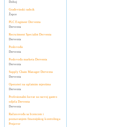
Doboj
Građevinski radnik
Žepce
PLC Engineer Derventa
Derventa
Recruitment Specialist Derventa
Derventa
Poslovođa
Derventa
Poslovođa marketa Derventa
Derventa
Supply Chain Manager Derventa
Derventa
Operateri na uplatnim mjestima
Derventa
Profesionalni kuvar za razvoj gastro
odjela Derventa
Derventa
Računovođa sa licencom i
poznavanjem finansijskog kontrolinga
Prnjavor