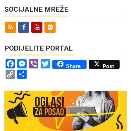
SOCIJALNE MREŽE
PODIJELITE PORTAL
Facebook
Messenger
Viber
Twitter
Share
Post
Copy
Share
Link