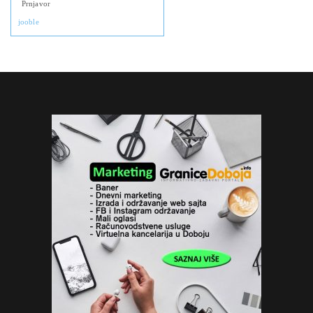
Prnjavor
jooble