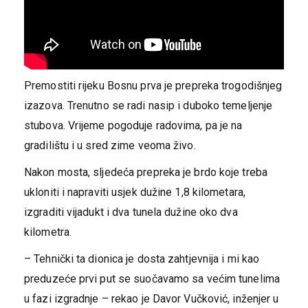
Premostiti rijeku Bosnu prva je prepreka trogodišnjeg
izazova. Trenutno se radi nasip i duboko temeljenje
stubova. Vrijeme pogoduje radovima, pa je na
gradilištu i u sred zime veoma živo.
Nakon mosta, sljedeća prepreka je brdo koje treba
ukloniti i napraviti usjek dužine 1,8 kilometara,
izgraditi vijadukt i dva tunela dužine oko dva
kilometra.
– Tehnički ta dionica je dosta zahtjevnija i mi kao
preduzeće prvi put se suočavamo sa većim tunelima
u fazi izgradnje – rekao je Davor Vučković, inženjer u