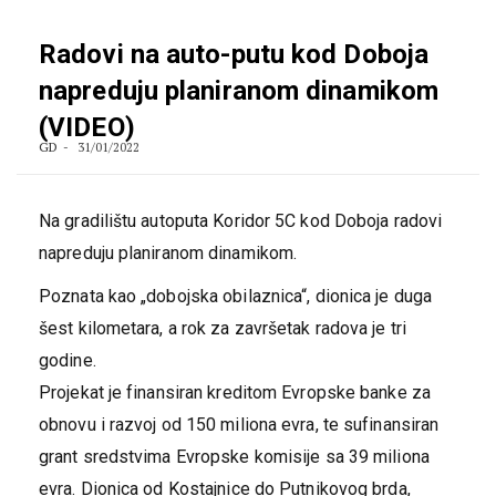
Radovi na auto-putu kod Doboja
napreduju planiranom dinamikom
(VIDEO)
GD
31/01/2022
Na gradilištu autoputa Koridor 5C kod Doboja radovi
napreduju planiranom dinamikom.
Poznata kao „dobojska obilaznica“, dionica je duga
šest kilometara, a rok za završetak radova je tri
godine.
Projekat je finansiran kreditom Evropske banke za
obnovu i razvoj od 150 miliona evra, te sufinansiran
grant sredstvima Evropske komisije sa 39 miliona
evra. Dionica od Kostajnice do Putnikovog brda,