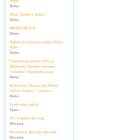
Doboj
Doboj
Mesar Pijeskovi, Doboj
Doboj
PRODAVAČ/ICA
Doboj
Radnik na benzinskoj pumpi Doboj,
Teslić
Doboj
Unapređivač prodaje (m/ž) za
Banjalučku, Zeničko-dobojsku,
Tuzlansku i Sarajevsku regiju
Doboj
Prodavač/ica Banja Luka, Doboj,
Istočno Sarajevo - Lukavica
Doboj
Građevinski radnik
Žepce
PLC Engineer Derventa
Derventa
Recruitment Specialist Derventa
Derventa