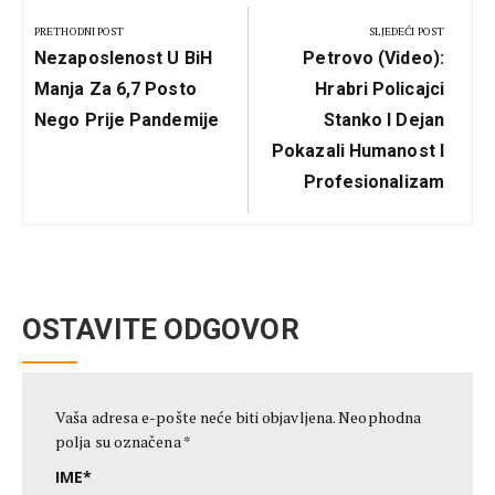
članka
PRETHODNI POST
SLJEDEĆI POST
Previous
Next
Nezaposlenost U BiH
Petrovo (Video):
Post:
Post:
Manja Za 6,7 Posto
Hrabri Policajci
Nego Prije Pandemije
Stanko I Dejan
Pokazali Humanost I
Profesionalizam
OSTAVITE ODGOVOR
Vaša adresa e-pošte neće biti objavljena.
Neophodna
polja su označena
*
IME
*