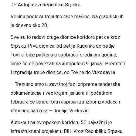
ЈP Autoputevi Republike Srpske.
Većinu poslova trenutno rade mašine. Na gradilištu ih
je dnevno oko 20.
Sve su to radovi druge dionice koridora pet ce kroz
Srpsku. Prva dionica, od petlje Rudanka do petlje
Tovira, biće puštena u saobraćaj sredinom godine,
čime će se povezati sa autoputem 9. januar. Predstoji
i izgradnja treće dionice, od Tovire do Vukosavlja.
– Trenutno smo u završnoj fazi pripreme tenderske
dokumentacije i već krajem januara ili početkom
februara će tender biti raspisan za izbor izvođača i
stručnog nadzora – dodaje Vučković.
Auto-put na evropskom koridoru 5C najvažniji je
infrastrukturni projekat u BiH. Kroz Republiku Srpsku