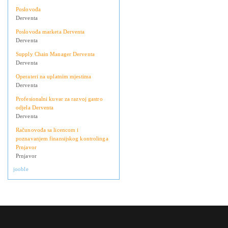
Poslovođa
Derventa
Poslovođa marketa Derventa
Derventa
Supply Chain Manager Derventa
Derventa
Operateri na uplatnim mjestima
Derventa
Profesionalni kuvar za razvoj gastro
odjela Derventa
Derventa
Računovođa sa licencom i
poznavanjem finansijskog kontrolinga
Prnjavor
Prnjavor
jooble