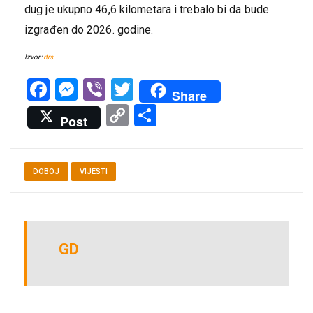
dug je ukupno 46,6 kilometara i trebalo bi da bude
izgrađen do 2026. godine.
Izvor:
rtrs
Facebook
Messenger
Viber
Twitter
Share
Copy
Share
Post
Link
DOBOJ
VIJESTI
GD