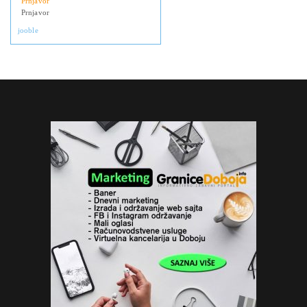
Prnjavor
Prnjavor
jooble