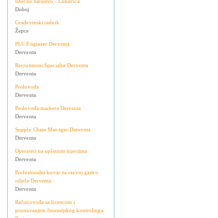
Istočno Sarajevo - Lukavica
Doboj
Građevinski radnik
Žepce
PLC Engineer Derventa
Derventa
Recruitment Specialist Derventa
Derventa
Poslovođa
Derventa
Poslovođa marketa Derventa
Derventa
Supply Chain Manager Derventa
Derventa
Operateri na uplatnim mjestima
Derventa
Profesionalni kuvar za razvoj gastro
odjela Derventa
Derventa
Računovođa sa licencom i
poznavanjem finansijskog kontrolinga