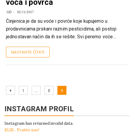
voća i povrća
GD
02/11/2017
Činjenica je da su voće i povrće koje kupujemo u
prodavnicama prskani raznim pesticidima, ali postoji
jednostavan način da ih se rešite. Svi peremo voće…
NASTAVITE ČITATI
Kretanje
Previous
Page
Page
Page
1
…
8
9
članaka
page
INSTAGRAM PROFIL
Instagram has returned invalid data.
KLIK - Pratite nas!