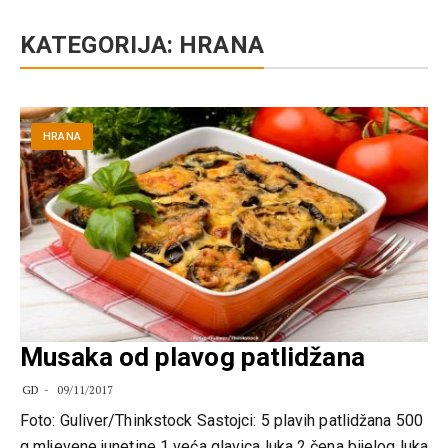
KATEGORIJA:
HRANA
HRANA
Musaka od plavog patlidžana
GD
09/11/2017
Foto: Guliver/Thinkstock Sastojci: 5 plavih patlidžana 500
g mljevene junetine 1 veća glavica luka 2 čena bijelog luka