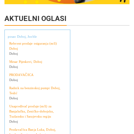
AKTUELNI OGLASI
posao Doboj, Jooble
Referent prodaje osiguranja (m/ž)
Doboj
Doboj
Mesar Pijeskovi, Doboj
Doboj
PRODAVAČ/ICA
Doboj
Radnik na benzinskoj pumpi Doboj,
Teslić
Doboj
Unapređivač prodaje (m/ž) za
Banjalučku, Zeničko-dobojsku,
Tuzlansku i Sarajevsku regiju
Doboj
Prodavač/ica Banja Luka, Doboj,