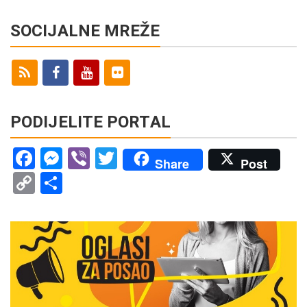
SOCIJALNE MREŽE
PODIJELITE PORTAL
Facebook
Messenger
Viber
Twitter
Share
Post
Copy
Share
Link