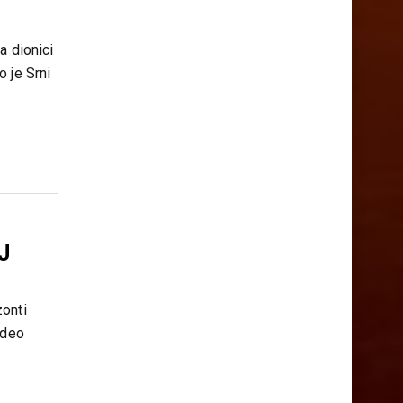
a dionici
 je Srni
J
zonti
ideo