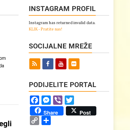
INSTAGRAM PROFIL
Instagram has returned invalid data.
KLIK - Pratite nas!
SOCIJALNE MREŽE
dom
da
PODIJELITE PORTAL
Facebook
Messenger
Viber
Twitter
Share
Post