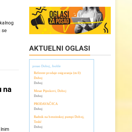
Copy
Share
egli
Link
okalnog
j se
AKTUELNI OGLASI
posao Doboj, Jooble
Referent prodaje osiguranja (m/ž)
Doboj
Doboj
u na
Mesar Pijeskovi, Doboj
Doboj
PRODAVAČ/ICA
Doboj
Radnik na benzinskoj pumpi Doboj,