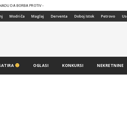
NADU DA BORBA PROTIV
nj
Modriča
Maglaj
Derventa
Doboj Istok
Petrovo
Us
SATIRA
OGLASI
KONKURSI
NEKRETNINE