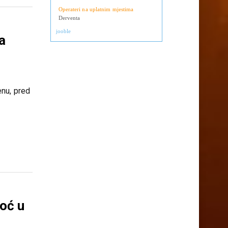
Supply Chain Manager Derventa
Derventa
Operateri na uplatnim mjestima
Derventa
jooble
a
nu, pred
e
noć u