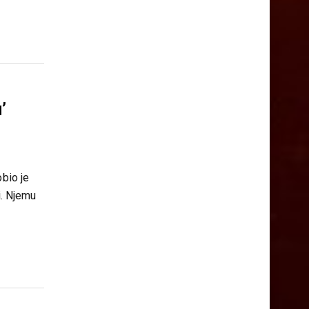
’
obio je
i. Njemu