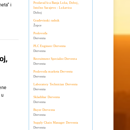
Teslić
Doboj
alnim
Prodavač/ica Banja Luka, Doboj,
eta“ i
Istočno Sarajevo - Lukavica
Doboj
Građevinski radnik
Žepce
Poslovođa
Derventa
PLC Engineer Derventa
Derventa
oj,
Recruitment Specialist Derventa
Derventa
Poslovođa marketa Derventa
Derventa
Laboratory Technician Derventa
bene
Derventa
 u
Skladištar Derventa
Derventa
Buyer Derventa
Derventa