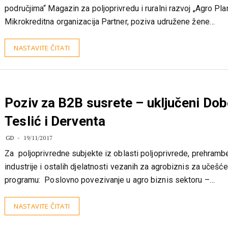
„Najbolji poslovni plan za razvoj ženskog preduzetništva u rur
područjima“ Magazin za poljoprivredu i ruralni razvoj „Agro Plan
Mikrokreditna organizacija Partner, poziva udružene žene…
NASTAVITE ČITATI
Poziv za B2B susrete – uključeni Dob
Teslić i Derventa
GD
19/11/2017
Za poljoprivredne subjekte iz oblasti poljoprivrede, prehram
industrije i ostalih djelatnosti vezanih za agrobiznis za učešće
programu: Poslovno povezivanje u agro biznis sektoru –…
NASTAVITE ČITATI