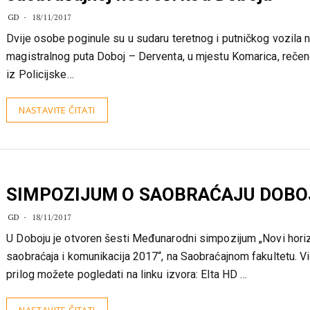
saobraćajnoj nesreći kod Doboja
GD
18/11/2017
Dvije osobe poginule su u sudaru teretnog i putničkog vozila n
magistralnog puta Doboj – Derventa, u mjestu Komarica, rečeno
iz Policijske…
NASTAVITE ČITATI
SIMPOZIJUM O SAOBRAĆAJU DOBO
GD
18/11/2017
U Doboju je otvoren šesti Međunarodni simpozijum „Novi hori
saobraćaja i komunikacija 2017“, na Saobraćajnom fakultetu. V
prilog možete pogledati na linku izvora: Elta HD …