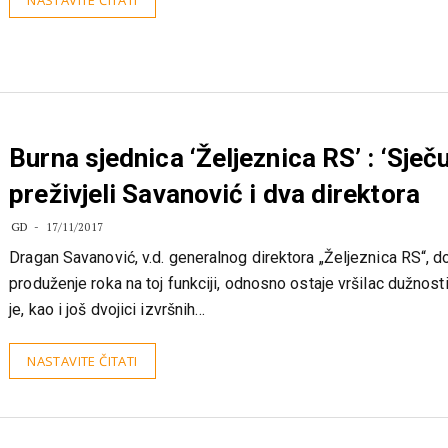
NASTAVITE ČITATI
Burna sjednica ‘Željeznica RS’ : ‘Sječu
preživjeli Savanović i dva direktora
GD
17/11/2017
Dragan Savanović, v.d. generalnog direktora „Željeznica RS“, d
produženje roka na toj funkciji, odnosno ostaje vršilac dužnost
je, kao i još dvojici izvršnih…
NASTAVITE ČITATI