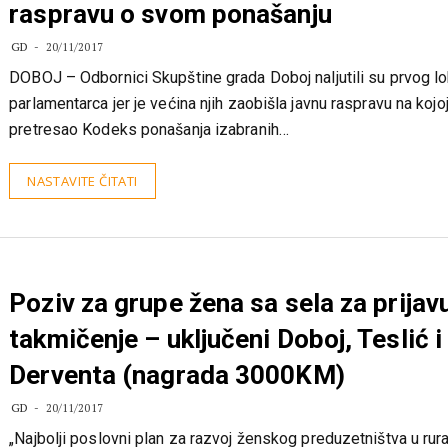
Odbornici Skupštine grada Doboj izbj
raspravu o svom ponašanju
GD
20/11/2017
DOBOJ – Odbornici Skupštine grada Doboj naljutili su prvog l
parlamentarca jer je većina njih zaobišla javnu raspravu na kojo
pretresao Kodeks ponašanja izabranih…
NASTAVITE ČITATI
Poziv za grupe žena sa sela za prijav
takmičenje – uključeni Doboj, Teslić i
Derventa (nagrada 3000KM)
GD
20/11/2017