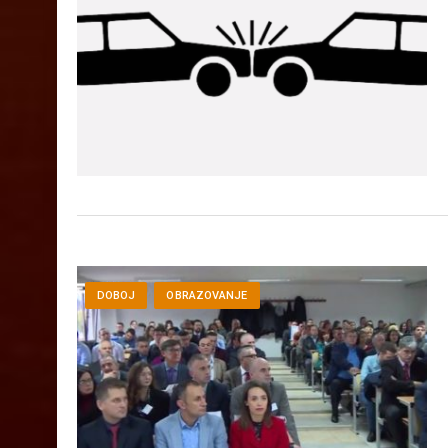
DERVENTA
DOBOJ
GRAČANICA
VIJESTI
DOBOJ
OBRAZOVANJE