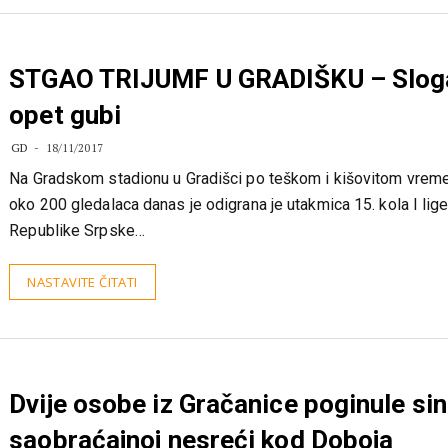
STGAO TRIJUMF U GRADIŠKU – Slog
opet gubi
GD
18/11/2017
Na Gradskom stadionu u Gradišci po teškom i kišovitom vreme
oko 200 gledalaca danas je odigrana je utakmica 15. kola I lig
Republike Srpske…
NASTAVITE ČITATI
Dvije osobe iz Gračanice poginule si