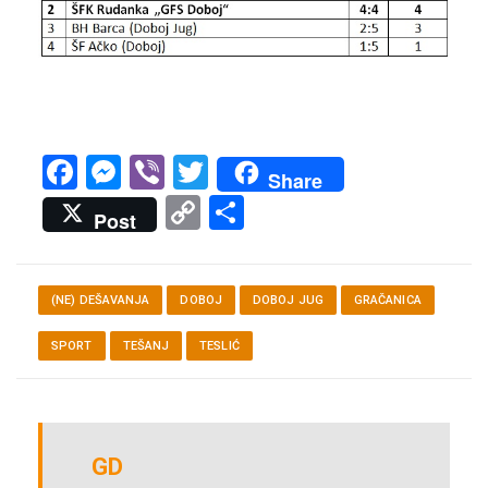
Facebook
Messenger
Viber
Twitter
Share
Copy
Share
Post
Link
(NE) DEŠAVANJA
DOBOJ
DOBOJ JUG
GRAČANICA
SPORT
TEŠANJ
TESLIĆ
GD