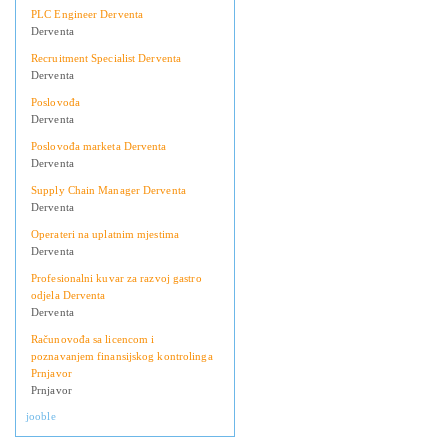
PLC Engineer Derventa
Derventa
Recruitment Specialist Derventa
Derventa
Poslovođa
Derventa
Poslovođa marketa Derventa
Derventa
Supply Chain Manager Derventa
Derventa
Operateri na uplatnim mjestima
Derventa
Profesionalni kuvar za razvoj gastro
odjela Derventa
Derventa
Računovođa sa licencom i
poznavanjem finansijskog kontrolinga
Prnjavor
Prnjavor
jooble