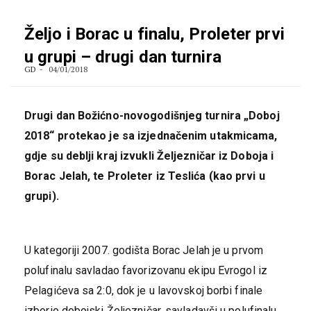
Željo i Borac u finalu, Proleter prvi
u grupi – drugi dan turnira
GD
04/01/2018
Drugi dan Božićno-novogodišnjeg turnira „Doboj
2018“ protekao je sa izjednačenim utakmicama,
gdje su deblji kraj izvukli Željezničar iz Doboja i
Borac Jelah, te Proleter iz Teslića (kao prvi u
grupi).
U kategoriji 2007. godišta Borac Jelah je u prvom
polufinalu savladao favorizovanu ekipu Evrogol iz
Pelagićeva sa 2:0, dok je u lavovskoj borbi finale
izborio dobojski Željezničar, savladavši u polufinalu