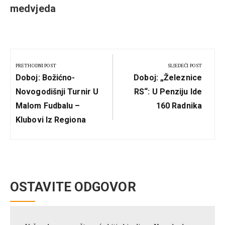
medvjeda
Kretanje
članka
PRETHODNI POST
SLJEDEĆI POST
Previous
Next
Doboj: Božićno-
Doboj: „Železnice
Post:
Post:
Novogodišnji Turnir U
RS“: U Penziju Ide
Malom Fudbalu –
160 Radnika
Klubovi Iz Regiona
OSTAVITE ODGOVOR