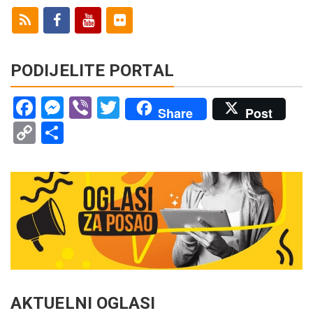
PODIJELITE PORTAL
Facebook
Messenger
Viber
Twitter
Share
Post
Copy
Share
Link
AKTUELNI OGLASI