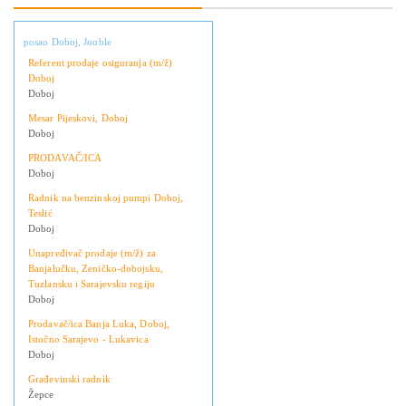
posao Doboj, Jooble
Referent prodaje osiguranja (m/ž)
Doboj
Doboj
Mesar Pijeskovi, Doboj
Doboj
PRODAVAČ/ICA
Doboj
Radnik na benzinskoj pumpi Doboj,
Teslić
Doboj
Unapređivač prodaje (m/ž) za
Banjalučku, Zeničko-dobojsku,
Tuzlansku i Sarajevsku regiju
Doboj
Prodavač/ica Banja Luka, Doboj,
Istočno Sarajevo - Lukavica
Doboj
Građevinski radnik
Žepce