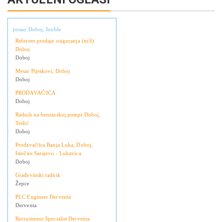
posao Doboj, Jooble
Referent prodaje osiguranja (m/ž)
Doboj
Doboj
Mesar Pijeskovi, Doboj
Doboj
PRODAVAČ/ICA
Doboj
Radnik na benzinskoj pumpi Doboj,
Teslić
Doboj
Prodavač/ica Banja Luka, Doboj,
Istočno Sarajevo - Lukavica
Doboj
Građevinski radnik
Žepce
PLC Engineer Derventa
Derventa
Recruitment Specialist Derventa