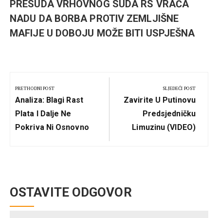
PRESUDA VRHOVNOG SUDA RS VRAĆA
NADU DA BORBA PROTIV ZEMLJIŠNE
MAFIJE U DOBOJU MOŽE BITI USPJEŠNA
Kretanje
članka
PRETHODNI POST
SLJEDEĆI POST
Previous
Next
Analiza: Blagi Rast
Zavirite U Putinovu
Post:
Post:
Plata I Dalje Ne
Predsjedničku
Pokriva Ni Osnovno
Limuzinu (VIDEO)
OSTAVITE ODGOVOR