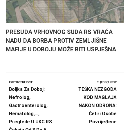
PRESUDA VRHOVNOG SUDA RS VRAĆA
NADU DA BORBA PROTIV ZEMLJIŠNE
MAFIJE U DOBOJU MOŽE BITI USPJEŠNA
Kretanje
članka
PRETHODNI POST
SLJEDEĆI POST
Previous
Next
Boljka Za Doboj:
TEŠKA NEZGODA
Post:
Post:
Nefrolog,
KOD MAGLAJA
Gastroenterolog,
NAKON ODRONA:
Hematolog,…,
Četiri Osobe
Preglede U UKC RS
Povrijeđene
Čekaju Od 3 Do 6