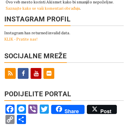
Ovo veb mesto koristi Akismet kako bi smanjilo nepoželjne.
Saznajte kako se vaši komentari obrađuju
.
INSTAGRAM PROFIL
Instagram has returned invalid data.
KLIK - Pratite nas!
SOCIJALNE MREŽE
PODIJELITE PORTAL
Facebook
Messenger
Viber
Twitter
Share
Post
Copy
Share