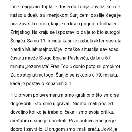
loše reagovao, lopta je došla do Tonija Jovića, koji se
našao u duelu sa imenjakom Šunjićem, poslije čega je
ona završila u golu, koji je na kraju pogodio fudbaler
Zrinjskog. Na kraju se ispostavilo da je to bio autogol
Šunjića. Samo 11. minuta kasnije najbolji akter susreta
Nardin Mulahusejnović je iz teške situacije savladao
čuvara mreže Sloge Bojana Pavlovića, da bi u 67.
minutu „rezervista“ Fran Topić donio potpuni preokret.
Za postignuti autogol Šunjić se iskupio u 79. minutu,
kada je postavio konačnih 3:1.
– U prvom poluvremenu nismo igrali ono što smo se
dogovorili i što smo uigravali. Nismo imali posjed
dovoljno koliko je trebalo, čekali smo svoju priliku,
međutim nismo je dočekali. Prvo poluvrijeme još je
dobro i završilo. U drugom smo imali sreću, Jović je