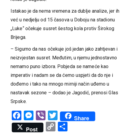
Istakao je da nema vremena za dublje analize, jer ih
već u nedjelju od 15 časova u Doboju na stadionu
„Luke“ očekuje susret šestog kola protiv Širokog
Brijega.
– Sigurno da nas očekuje još jedan jako zahtjevan i
neizvjestan susret. Međutim, u njemu jednostavno
nemamo puno izbora. Pobjeda se nameće kao
imperativ i nadam se da ćemo uspjeti da do nje i
dođemo i tako na mnogo mirniji način uđemo u
nastavak sezone – dodao je Jagodić, prenosi Glas
Srpske.
Facebook
Messenger
Viber
Twitter
Share
Copy
Share
Post