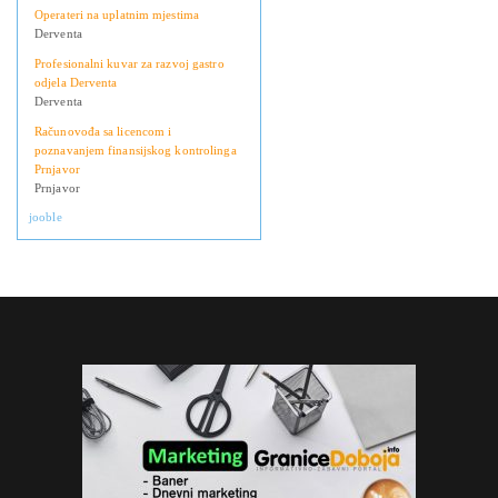
Operateri na uplatnim mjestima
Derventa
Profesionalni kuvar za razvoj gastro
odjela Derventa
Derventa
Računovođa sa licencom i
poznavanjem finansijskog kontrolinga
Prnjavor
Prnjavor
jooble