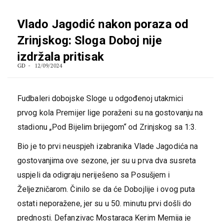
Vlado Jagodić nakon poraza od
Zrinjskog: Sloga Doboj nije
izdržala pritisak
GD
12/09/2024
Fudbaleri dobojske Sloge u odgođenoj utakmici
prvog kola Premijer lige poraženi su na gostovanju na
stadionu „Pod Bijelim brijegom“ od Zrinjskog sa 1:3.
Bio je to prvi neuspjeh izabranika Vlade Jagodića na
gostovanjima ove sezone, jer su u prva dva susreta
uspjeli da odigraju neriješeno sa Posušjem i
Željezničarom. Činilo se da će Dobojlije i ovog puta
ostati neporažene, jer su u 50. minutu prvi došli do
prednosti. Defanzivac Mostaraca Kerim Memija je