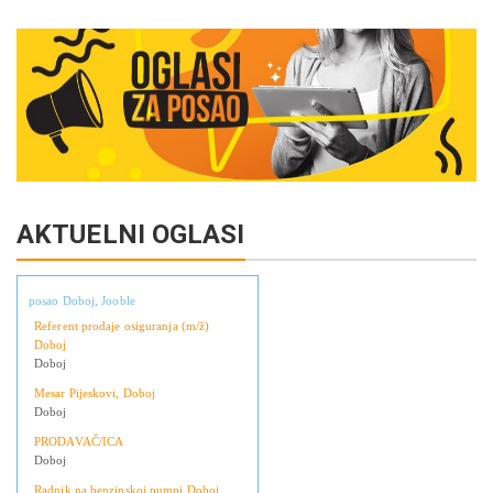
Link
AKTUELNI OGLASI
posao Doboj, Jooble
Referent prodaje osiguranja (m/ž)
Doboj
Doboj
Mesar Pijeskovi, Doboj
Doboj
PRODAVAČ/ICA
Doboj
Radnik na benzinskoj pumpi Doboj,