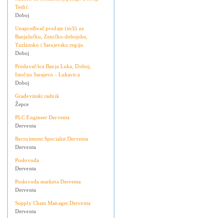
Teslić
Doboj
Unapređivač prodaje (m/ž) za
Banjalučku, Zeničko-dobojsku,
Tuzlansku i Sarajevsku regiju
Doboj
Prodavač/ica Banja Luka, Doboj,
Istočno Sarajevo - Lukavica
Doboj
Građevinski radnik
Žepce
PLC Engineer Derventa
Derventa
Recruitment Specialist Derventa
Derventa
Poslovođa
Derventa
Poslovođa marketa Derventa
Derventa
Supply Chain Manager Derventa
Derventa