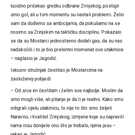
lucidno pričekao grešku odbrane Zrinjskog, postigli
smo gol, ali u tom momentu su nastali problemi. Želio
sam da dođemo sa ambicijama, da pokušamo na se
nosimo sa Zrinjskim na taktičku disciplinu. Pokazalo
se da su Mostarci jednostavno dodali gas, da su nas
nadskočili i to je bio prelomni momenat ove utakmice
– naglasio je Jagodić.
Iskusni stručnjak čestitao je Mostarcima na
zasluženoj pobjedi.
– Od srca im čestitam i želim sve najbolje. Mislim da
smo mogli više, ali pitanje je da li je realno. Kako smo
odigrali cijelu utakmicu, to nije to što smo željeli.
Naravno, i kvalitet Zrinjskog, izmjene koje su napravili
nama nisu donijele ono što je trebalo, njima jesu –
rekao je Jagodić.