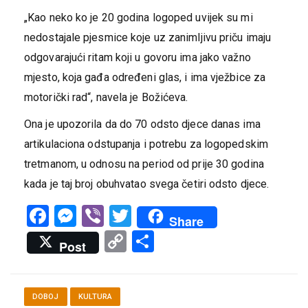
„Kao neko ko je 20 godina logoped uvijek su mi
nedostajale pjesmice koje uz zanimljivu priču imaju
odgovarajući ritam koji u govoru ima jako važno
mjesto, koja gađa određeni glas, i ima vježbice za
motorički rad“, navela je Božićeva.
Ona je upozorila da do 70 odsto d‌jece danas ima
artikulaciona odstupanja i potrebu za logopedskim
tretmanom, u odnosu na period od prije 30 godina
kada je taj broj obuhvatao svega četiri odsto d‌jece.
Facebook
Messenger
Viber
Twitter
Share
Copy
Share
Post
Link
DOBOJ
KULTURA