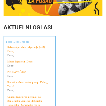
AKTUELNI OGLASI
posao Doboj, Jooble
Referent prodaje osiguranja (m/ž)
Doboj
Doboj
Mesar Pijeskovi, Doboj
Doboj
PRODAVAČ/ICA
Doboj
Radnik na benzinskoj pumpi Doboj,
Teslić
Doboj
Unapređivač prodaje (m/ž) za
Banjalučku, Zeničko-dobojsku,
Tuzlansku i Sarajevsku regiju