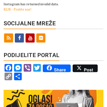
Instagram has returned invalid data.
KLIK - Pratite nas!
SOCIJALNE MREŽE
PODIJELITE PORTAL
Facebook
Messenger
Viber
Twitter
Share
Post
Copy
Share
Link