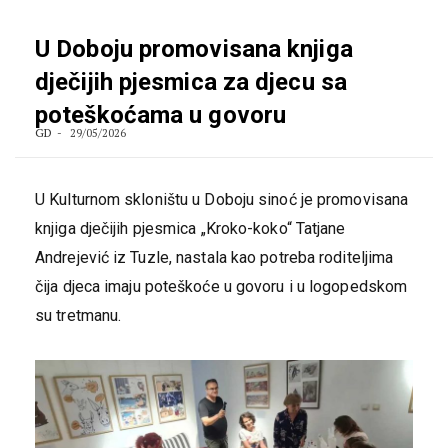
U Doboju promovisana knjiga
dječijih pjesmica za djecu sa
poteškoćama u govoru
GD
29/05/2026
U Kulturnom skloništu u Doboju sinoć je promovisana
knjiga d‌ječijih pjesmica „Kroko-koko“ Tatjane
Andrejević iz Tuzle, nastala kao potreba roditeljima
čija d‌jeca imaju poteškoće u govoru i u logopedskom
su tretmanu.