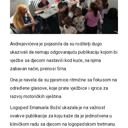
Andrejevićeva je pojasnila da su roditelji dugo
ukazivali da nemaju odgovarajuću publikaciju kojom bi
vježbe sa d‌jecom nastavili kod kuće, na njima
zabavan način, prenosi Srna.
Ona je navela da su pjesmice ritmične sa fokusom na
određene glasove, koje prate vježbice i igrice za
razvoj motoričkih vještina.
Logoped Emanuela Božić ukazala je na važnost
ovakve publikacije za koju kaže da je jedinstvena u
kliničkom radu sa d‌jecom na logopedskom tretmanu.