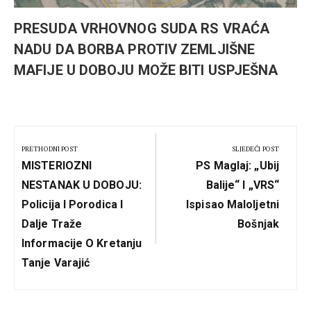
PRESUDA VRHOVNOG SUDA RS VRAĆA
NADU DA BORBA PROTIV ZEMLJIŠNE
MAFIJE U DOBOJU MOŽE BITI USPJEŠNA
Kretanje
članka
PRETHODNI POST
SLJEDEĆI POST
Previous
Next
MISTERIOZNI
PS Maglaj: „Ubij
Post:
Post:
NESTANAK U DOBOJU:
Balije“ I „VRS“
Policija I Porodica I
Ispisao Maloljetni
Dalje Traže
Bošnjak
Informacije O Kretanju
Tanje Varajić