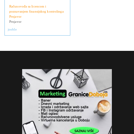
Računovođa sa licencom i
poznavanjem finansijskog kontrolinga
Prnjavor
Prnjavor
jooble