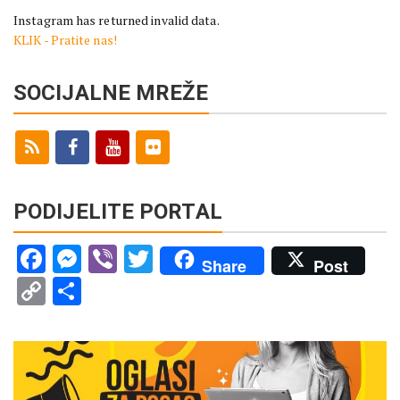
Instagram has returned invalid data.
KLIK - Pratite nas!
SOCIJALNE MREŽE
PODIJELITE PORTAL
Facebook
Messenger
Viber
Twitter
Share
Post
Copy
Share
Link