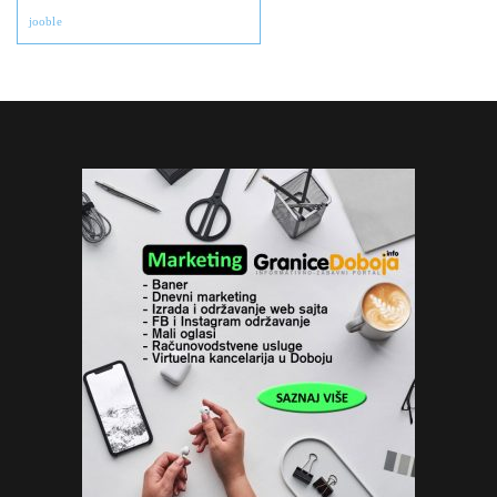
jooble