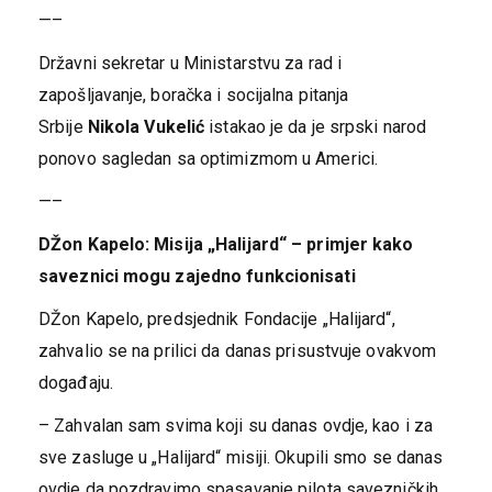
—–
Državni sekretar u Ministarstvu za rad i
zapošljavanje, boračka i socijalna pitanja
Srbije
Nikola Vukelić
istakao je da je srpski narod
ponovo sagledan sa optimizmom u Americi.
—–
DŽon Kapelo: Misija „Halijard“ – primjer kako
saveznici mogu zajedno funkcionisati
DŽon Kapelo, predsjednik Fondacije „Halijard“,
zahvalio se na prilici da danas prisustvuje ovakvom
događaju.
– Zahvalan sam svima koji su danas ovdje, kao i za
sve zasluge u „Halijard“ misiji. Okupili smo se danas
ovdje da pozdravimo spasavanje pilota savezničkih,