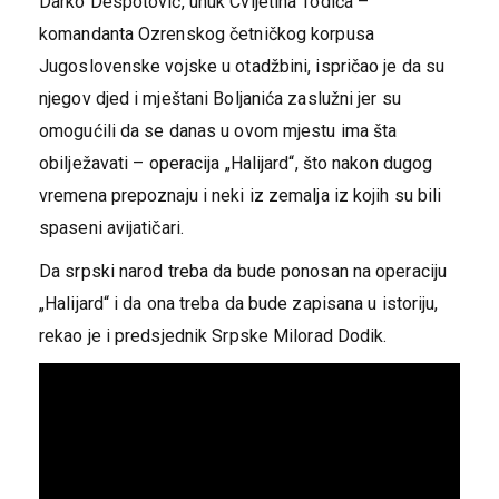
Darko Despotović, unuk Cvijetina Todića –
komandanta Ozrenskog četničkog korpusa
Јugoslovenske vojske u otadžbini, ispričao je da su
njegov djed i mještani Boljanića zaslužni jer su
omogućili da se danas u ovom mjestu ima šta
obilježavati – operacija „Halijard“, što nakon dugog
vremena prepoznaju i neki iz zemalja iz kojih su bili
spaseni avijatičari.
Da srpski narod treba da bude ponosan na operaciju
„Halijard“ i da ona treba da bude zapisana u istoriju,
rekao je i predsjednik Srpske Milorad Dodik.