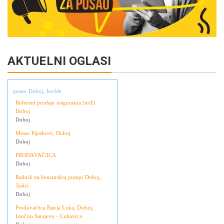
AKTUELNI OGLASI
posao Doboj, Jooble
Referent prodaje osiguranja (m/ž)
Doboj
Doboj
Mesar Pijeskovi, Doboj
Doboj
PRODAVAČ/ICA
Doboj
Radnik na benzinskoj pumpi Doboj,
Teslić
Doboj
Prodavač/ica Banja Luka, Doboj,
Istočno Sarajevo - Lukavica