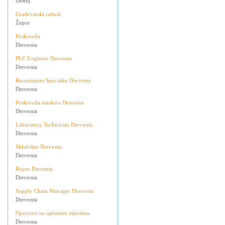
Doboj
Građevinski radnik
Žepce
Poslovođa
Derventa
PLC Engineer Derventa
Derventa
Recruitment Specialist Derventa
Derventa
Poslovođa marketa Derventa
Derventa
Laboratory Technician Derventa
Derventa
Skladištar Derventa
Derventa
Buyer Derventa
Derventa
Supply Chain Manager Derventa
Derventa
Operateri na uplatnim mjestima
Derventa