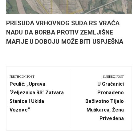
PRESUDA VRHOVNOG SUDA RS VRAĆA
NADU DA BORBA PROTIV ZEMLJIŠNE
MAFIJE U DOBOJU MOŽE BITI USPJEŠNA
Kretanje
članka
PRETHODNI POST
SLJEDEĆI POST
Previous
Next
Peulić: „Uprava
U Gračanici
Post:
Post:
‘Željeznica RS’ Zatvara
Pronađeno
Stanice I Ukida
Beživotno Tijelo
Vozove“
Muškarca, Žena
Privedena