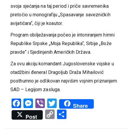
svoja sjećanja na taj period i priče savremenika
pretočio u monografiju „Spasavanje savezničkih
avijatičara“, čiji je koautor.
Program obilježavanja počeo je intoniranjem himni
Republike Srpske „Moja Republika“, Srbije „Bože
pravde“ i Sjedinjenih Američkih Država.
Za ovu akciju komandant Јugoslovenske vojske u
otadžbini đeneral Dragoljub Draža Mihailović
posthumno je odlikovan najvišim vojnim priznanjem
SAD – Legijom zasluga.
Facebook
Messenger
Viber
Twitter
Share
Copy
Share
Post
Link