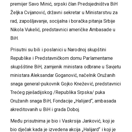
premijer Savo Minić, srpski član Predsjedništva BiH
Željka Cvijanović, državni sekretar u Ministarstvu za
rad, zapošljavanje, socijalna i boračka pitanja Srbije
Nikola Vukelić, predstavnici američke Ambasade u
BiH.
Prisutni su bili i poslanici u Narodnoj skupštini
Republike i Predstavničkom domu Parlamentarne
skupšštine BiH, zamjenik ministara odbrane u Savjetu
ministara Aleksandar Goganović, načelnik Oružanih
snaga general-pukovnik Gojko Knežević, predstavnici
Trećeg pješadijskog /Republika Srpska/ puka
Oružanih snaga BiH, Fondacije „Halijard“, ambasada
akreditovanih u BiH i grada Doboj.
Među prisutnima je bio i Vaskrsija Јanković, koji je
bio dječak kada je izvedena akcija „Halijard“ i koji je