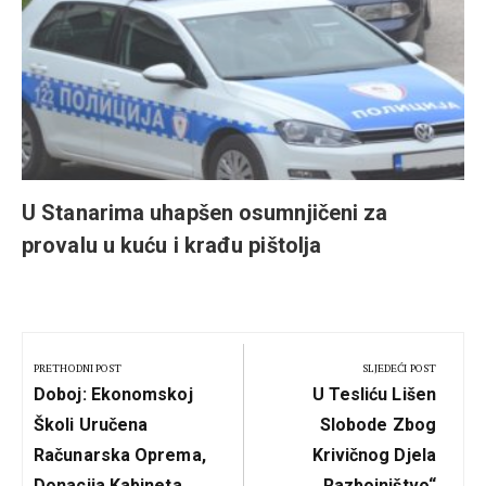
U Stanarima uhapšen osumnjičeni za
provalu u kuću i krađu pištolja
Kretanje
članka
PRETHODNI POST
SLJEDEĆI POST
Previous
Next
Doboj: Ekonomskoj
U Tesliću Lišen
Post:
Post:
Školi Uručena
Slobode Zbog
Računarska Oprema,
Krivičnog Djela
Donacija Kabineta
„Razbojništvo“