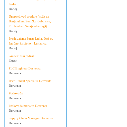
Teslić
Doboj
Unapređivač prodaje (m/ž) za
Banjalučku, Zeničko-dobojsku,
Tuzlansku i Sarajevsku regiju
Doboj
Prodavač/ica Banja Luka, Doboj,
Istočno Sarajevo - Lukavica
Doboj
Građevinski radnik
Žepce
PLC Engineer Derventa
Derventa
Recruitment Specialist Derventa
Derventa
Poslovođa
Derventa
Poslovođa marketa Derventa
Derventa
Supply Chain Manager Derventa
Derventa