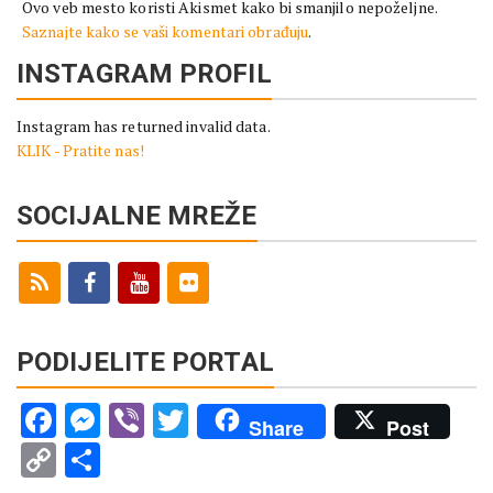
Ovo veb mesto koristi Akismet kako bi smanjilo nepoželjne.
Saznajte kako se vaši komentari obrađuju
.
INSTAGRAM PROFIL
Instagram has returned invalid data.
KLIK - Pratite nas!
SOCIJALNE MREŽE
PODIJELITE PORTAL
Facebook
Messenger
Viber
Twitter
Share
Post
Copy
Share