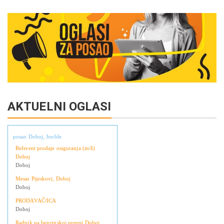
Link
AKTUELNI OGLASI
posao Doboj, Jooble
Referent prodaje osiguranja (m/ž)
Doboj
Doboj
Mesar Pijeskovi, Doboj
Doboj
PRODAVAČ/ICA
Doboj
Radnik na benzinskoj pumpi Doboj,