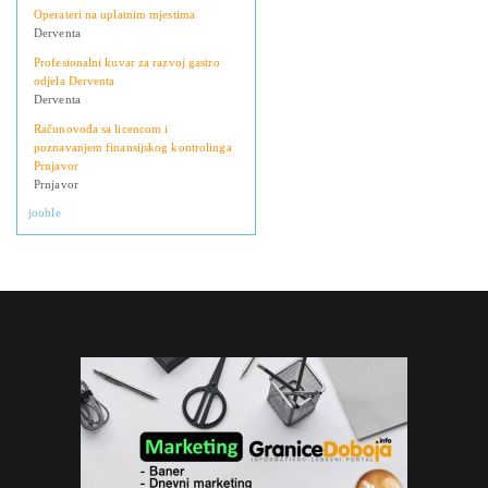
Operateri na uplatnim mjestima
Derventa
Profesionalni kuvar za razvoj gastro
odjela Derventa
Derventa
Računovođa sa licencom i
poznavanjem finansijskog kontrolinga
Prnjavor
Prnjavor
jooble