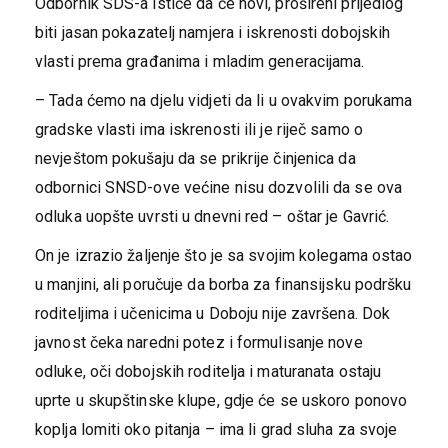
​Odbornik SDS-a ističe da će novi, prošireni prijedlog
biti jasan pokazatelj namjera i iskrenosti dobojskih
vlasti prema građanima i mladim generacijama.
​– Tada ćemo na djelu vidjeti da li u ovakvim porukama
gradske vlasti ima iskrenosti ili je riječ samo o
nevještom pokušaju da se prikrije činjenica da
odbornici SNSD-ove većine nisu dozvolili da se ova
odluka uopšte uvrsti u dnevni red – oštar je Gavrić.
​On je izrazio žaljenje što je sa svojim kolegama ostao
u manjini, ali poručuje da borba za finansijsku podršku
roditeljima i učenicima u Doboju nije završena. Dok
javnost čeka naredni potez i formulisanje nove
odluke, oči dobojskih roditelja i maturanata ostaju
uprte u skupštinske klupe, gdje će se uskoro ponovo
koplja lomiti oko pitanja – ima li grad sluha za svoje