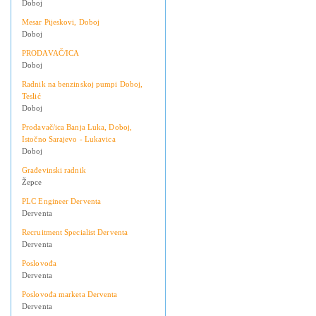
Doboj
Mesar Pijeskovi, Doboj
Doboj
PRODAVAČ/ICA
Doboj
Radnik na benzinskoj pumpi Doboj,
Teslić
Doboj
Prodavač/ica Banja Luka, Doboj,
Istočno Sarajevo - Lukavica
Doboj
Građevinski radnik
Žepce
PLC Engineer Derventa
Derventa
Recruitment Specialist Derventa
Derventa
Poslovođa
Derventa
Poslovođa marketa Derventa
Derventa