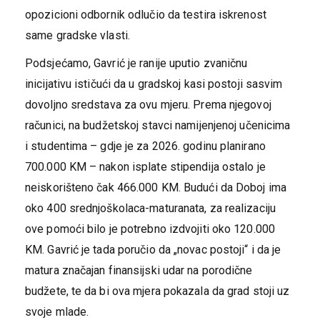
opozicioni odbornik odlučio da testira iskrenost
same gradske vlasti.
​Podsjećamo, Gavrić je ranije uputio zvaničnu
inicijativu ističući da u gradskoj kasi postoji sasvim
dovoljno sredstava za ovu mjeru. Prema njegovoj
računici, na budžetskoj stavci namijenjenoj učenicima
i studentima – gdje je za 2026. godinu planirano
700.000 KM – nakon isplate stipendija ostalo je
neiskorišteno čak 466.000 KM. Budući da Doboj ima
oko 400 srednjoškolaca-maturanata, za realizaciju
ove pomoći bilo je potrebno izdvojiti oko 120.000
KM. Gavrić je tada poručio da „novac postoji“ i da je
matura značajan finansijski udar na porodične
budžete, te da bi ova mjera pokazala da grad stoji uz
svoje mlade.