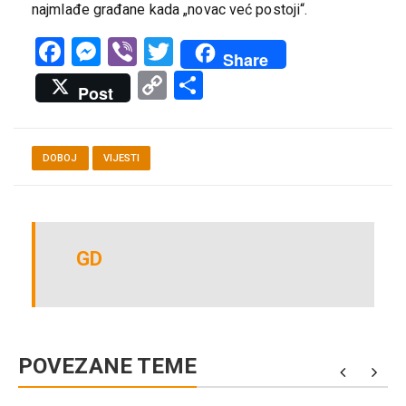
najmlađe građane kada „novac već postoji“.
Facebook
Messenger
Viber
Twitter
Share
Copy
Share
Post
Link
DOBOJ
VIJESTI
GD
POVEZANE TEME