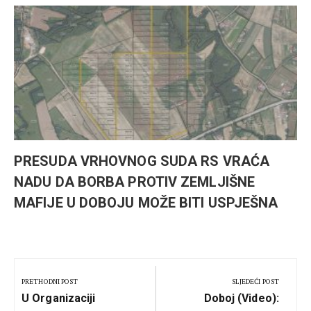
PRESUDA VRHOVNOG SUDA RS VRAĆA
NADU DA BORBA PROTIV ZEMLJIŠNE
MAFIJE U DOBOJU MOŽE BITI USPJEŠNA
Kretanje
članka
PRETHODNI POST
SLJEDEĆI POST
Previous
Next
U Organizaciji
Doboj (Video):