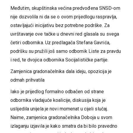
​Međutim, skupštinska većina predvođena SNSD-om
nije dozvolila ni da se o ovom prijedlogu raspravlja,
ostavljajući inicijativu bez potrebne podrške. Za
uvrštavanje ove tačke u dnevni red glasala su svega
četiri odbornika. Uz predlagača Stefana Gavrića,
podršku su pružili još samo odbornik Liste za pravdu
i red, te dvojica odbornika Socijalističke partije.
​Zamjenica gradonačelnika dala ideju, opozicija je
odmah prihvatila
​Iako je prijedlog formalno odbačen od strane
odbornika vladajuće koalicije, diskusija koja je
uslijedila unijela je novi momenat u cijeli slučaj.
Naime, zamjenica gradonačelnika Doboja u svom
izlaganju izjavila je kako smatra da bi bilo pravedno