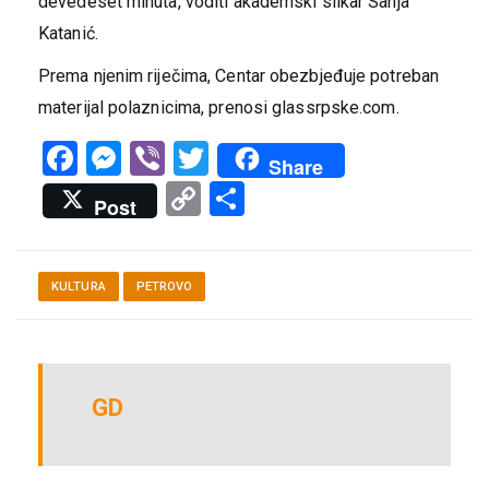
devedeset minuta, voditi akademski slikar Sanja
Katanić.
Prema njenim riječima, Centar obezbjeđuje potreban
materijal polaznicima, prenosi glassrpske.com.
Facebook
Messenger
Viber
Twitter
Share
Copy
Share
Post
Link
KULTURA
PETROVO
GD