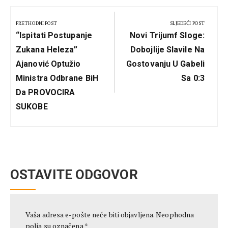
Kretanje
članka
PRETHODNI POST
SLJEDEĆI POST
Previous
Next
“Ispitati Postupanje
Novi Trijumf Sloge:
Post:
Post:
Zukana Heleza”
Dobojlije Slavile Na
Ajanović Optužio
Gostovanju U Gabeli
Ministra Odbrane BiH
Sa 0:3
Da PROVOCIRA
SUKOBE
OSTAVITE ODGOVOR
Vaša adresa e-pošte neće biti objavljena.
Neophodna
polja su označena
*