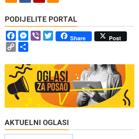
PODIJELITE PORTAL
Facebook
Messenger
Viber
Twitter
Share
Post
Copy
Share
Link
AKTUELNI OGLASI