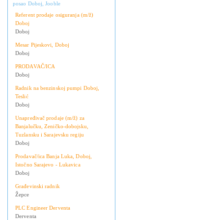
posao Doboj, Jooble
Referent prodaje osiguranja (m/ž)
Doboj
Doboj
Mesar Pijeskovi, Doboj
Doboj
PRODAVAČ/ICA
Doboj
Radnik na benzinskoj pumpi Doboj,
Teslić
Doboj
Unapređivač prodaje (m/ž) za
Banjalučku, Zeničko-dobojsku,
Tuzlansku i Sarajevsku regiju
Doboj
Prodavač/ica Banja Luka, Doboj,
Istočno Sarajevo - Lukavica
Doboj
Građevinski radnik
Žepce
PLC Engineer Derventa
Derventa