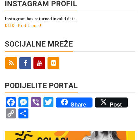
INSTAGRAM PROFIL
Instagram has returned invalid data.
KLIK - Pratite nas!
SOCIJALNE MREŽE
PODIJELITE PORTAL
Facebook
Messenger
Viber
Twitter
Share
Post
Copy
Share
Link