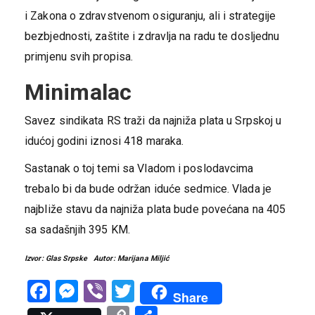
i Zakona o zdravstvenom osiguranju, ali i strategije
bezbjednosti, zaštite i zdravlja na radu te dosljednu
primjenu svih propisa.
Minimalac
Savez sindikata RS traži da najniža plata u Srpskoj u
idućoj godini iznosi 418 maraka.
Sastanak o toj temi sa Vladom i poslodavcima
trebalo bi da bude održan iduće sedmice. Vlada je
najbliže stavu da najniža plata bude povećana na 405
sa sadašnjih 395 KM.
Izvor: Glas Srpske Autor: Marijana Miljić
Facebook
Messenger
Viber
Twitter
Share