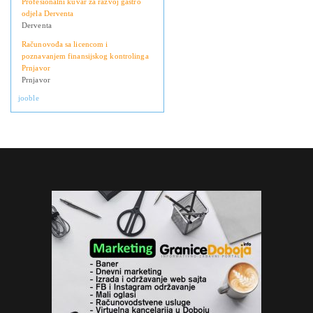
Profesionalni kuvar za razvoj gastro
odjela Derventa
Derventa
Računovođa sa licencom i
poznavanjem finansijskog kontrolinga
Prnjavor
Prnjavor
jooble