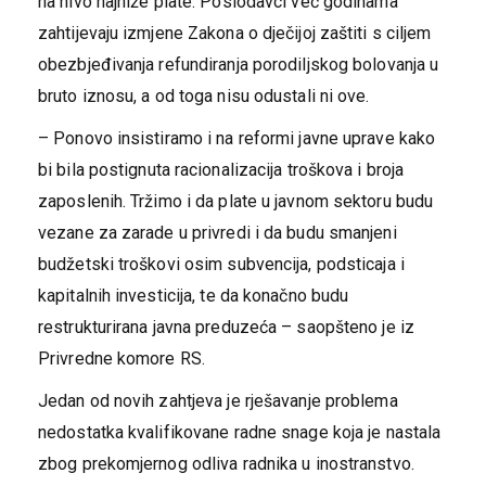
na nivo najniže plate. Poslodavci već godinama
zahtijevaju izmjene Zakona o dječijoj zaštiti s ciljem
obezbjeđivanja refundiranja porodiljskog bolovanja u
bruto iznosu, a od toga nisu odustali ni ove.
– Ponovo insistiramo i na reformi javne uprave kako
bi bila postignuta racionalizacija troškova i broja
zaposlenih. Tržimo i da plate u javnom sektoru budu
vezane za zarade u privredi i da budu smanjeni
budžetski troškovi osim subvencija, podsticaja i
kapitalnih investicija, te da konačno budu
restrukturirana javna preduzeća – saopšteno je iz
Privredne komore RS.
Jedan od novih zahtjeva je rješavanje problema
nedostatka kvalifikovane radne snage koja je nastala
zbog prekomjernog odliva radnika u inostranstvo.