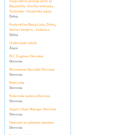
Unapređivač prodaje (m/ž) za
Banjalučku, Zeničko-dobojsku,
Tuzlansku i Sarajevsku regiju
Doboj
Prodavač/ica Banja Luka, Doboj,
Istočno Sarajevo - Lukavica
Doboj
Građevinski radnik
Žepce
PLC Engineer Derventa
Derventa
Recruitment Specialist Derventa
Derventa
Poslovođa
Derventa
Poslovođa marketa Derventa
Derventa
Supply Chain Manager Derventa
Derventa
Operateri na uplatnim mjestima
Derventa