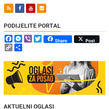
PODIJELITE PORTAL
Facebook
Messenger
Viber
Twitter
Share
Post
Copy
Share
Link
AKTUELNI OGLASI