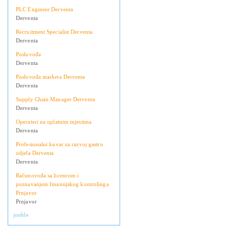
PLC Engineer Derventa
Derventa
Recruitment Specialist Derventa
Derventa
Poslovođa
Derventa
Poslovođa marketa Derventa
Derventa
Supply Chain Manager Derventa
Derventa
Operateri na uplatnim mjestima
Derventa
Profesionalni kuvar za razvoj gastro
odjela Derventa
Derventa
Računovođa sa licencom i
poznavanjem finansijskog kontrolinga
Prnjavor
Prnjavor
jooble