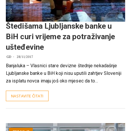
Štedišama Ljubljanske banke u
BiH curi vrijeme za potraživanje
ušteđevine
GD
28/11/2017
Banjaluka – Vlasnici stare devizne štednje nekadašnje
Ljubljanske banke u BiH koji nisu uputili zahtjev Sloveniji
za isplatu novca imaju još oko mjesec da to…
NASTAVITE ČITATI