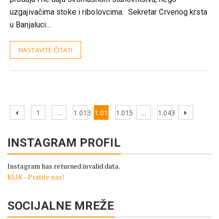
uzgajivačima stoke i ribolovcima. Sekretar Crvenog krsta
u Banjaluci…
NASTAVITE ČITATI
Kretanje
Previous
Page
Page
Page
Page
Page
Next
1
…
1.013
1.014
1.015
…
1.043
članaka
page
page
INSTAGRAM PROFIL
Instagram has returned invalid data.
KLIK - Pratite nas!
SOCIJALNE MREŽE