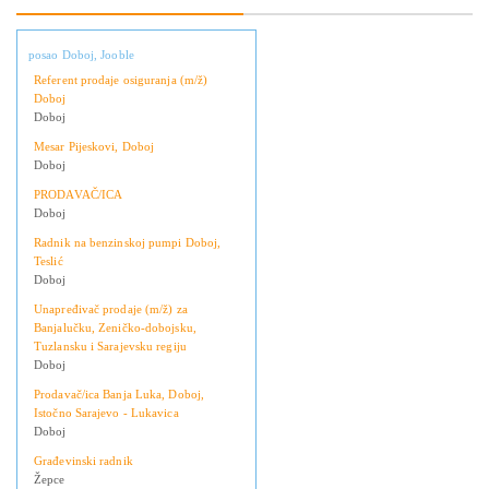
posao Doboj, Jooble
Referent prodaje osiguranja (m/ž)
Doboj
Doboj
Mesar Pijeskovi, Doboj
Doboj
PRODAVAČ/ICA
Doboj
Radnik na benzinskoj pumpi Doboj,
Teslić
Doboj
Unapređivač prodaje (m/ž) za
Banjalučku, Zeničko-dobojsku,
Tuzlansku i Sarajevsku regiju
Doboj
Prodavač/ica Banja Luka, Doboj,
Istočno Sarajevo - Lukavica
Doboj
Građevinski radnik
Žepce