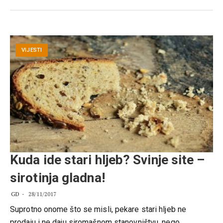
VIJESTI
Kuda ide stari hljeb? Svinje site –
sirotinja gladna!
GD
28/11/2017
Suprotno onome što se misli, pekare stari hljeb ne
prodaju i ne daju siromašnom stanovništvu, nego