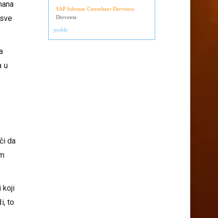
Operateri na uplatnim mjestima
Derventa
mana
SAP Inhouse Consultant Derventa
 sve
Derventa
jooble
a
a u
či da
em
 koji