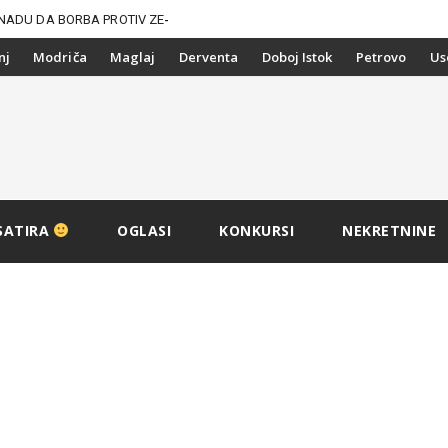
NADU DA BORBA PROTIV
nj
Modriča
Maglaj
Derventa
Doboj Istok
Petrovo
Us
SATIRA
OGLASI
KONKURSI
NEKRETNINE