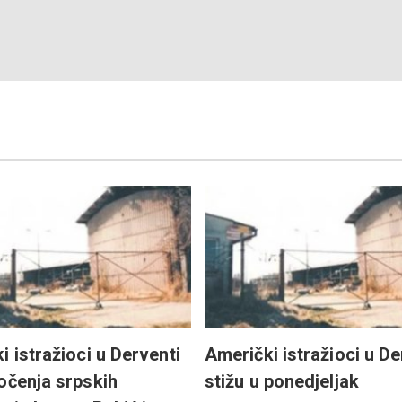
i istražioci u Derventi
Američki istražioci u D