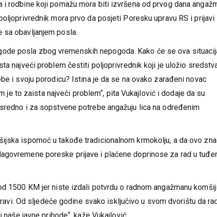
 i rodbine koji pomažu mora biti izvršena od prvog dana angaž
poljoprivrednik mora prvo da posjeti Poresku upravu RS i prijavi
 sa obavljanjem posla.
ode posla zbog vremenskih nepogoda. Kako će se ova situacij
ta najveći problem čestiti poljoprivrednik koji je uložio sredstv
ebe i svoju porodicu? Istina je da se na ovako zarađeni novac
am je to zaista najveći problem“, pita Vukajlović i dodaje da su
osredno i za sopstvene potrebe angažuju lica na određenim
ijska ispomoć u takođe tradicionalnom krmokolju, a da ovo zna
lagovremene poreske prijave i plaćene doprinose za rad u tuđ
od 1500 KM jer niste izdali potvrdu o radnom angažmanu komšiji