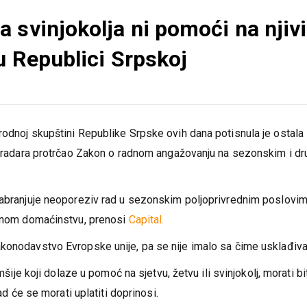
 svinjokolja ni pomoći na njivi
u Republici Srpskoj
rodnoj skupštini Republike Srpske ovih dana potisnula je ostala
od radara protrčao Zakon o radnom angažovanju na sezonskim i d
 zabranjuje neoporeziv rad u sezonskim poljoprivrednim poslovi
jednom domaćinstvu, prenosi
Capital.
konodavstvo Evropske unije, pa se nije imalo sa čime usklađivat
mšije koji dolaze u pomoć na sjetvu, žetvu ili svinjokolj, morati bi