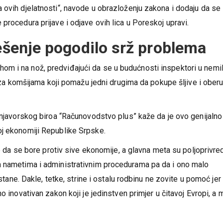
dok sa druge strane država ne uspijeva da naplati poreze i doprin
 ovih djelatnosti“, navode u obrazloženju zakona i dodaju da se
procedura prijave i odjave ovih lica u Poreskoj upravi.
ješenje pogodilo srž problema
m i na nož, predviđajući da se u budućnosti inspektori u nemil
i za komšijama koji pomažu jedni drugima da pokupe šljive i ober
prnjavorskog biroa “Računovodstvo plus” kaže da je ovo genijalno
oj ekonomiji Republike Srpske.
re da se bore protiv sive ekonomije, a glavna meta su poljoprivred
m nametima i administrativnim procedurama pa da i ono malo
ustane. Dakle, tetke, strine i ostalu rodbinu ne zovite u pomoć jer
o inovativan zakon koji je jedinstven primjer u čitavoj Evropi, a 