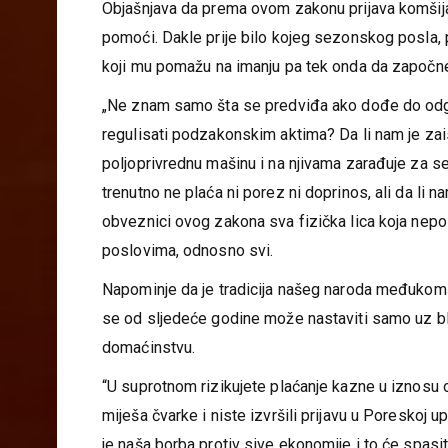
smo njegovi pioniri“, kaže Vukajlović.
Objašnjava da prema ovom zakonu prijava komšija
pomoći. Dakle prije bilo kojeg sezonskog posla, 
koji mu pomažu na imanju pa tek onda da započne
„Ne znam samo šta se predviđa ako dođe do odg
regulisati podzakonskim aktima? Da li nam je zais
poljoprivrednu mašinu i na njivama zarađuje za s
trenutno ne plaća ni porez ni doprinos, ali da li n
obveznici ovog zakona sva fizička lica koja nep
poslovima, odnosno svi.
Napominje da je tradicija našeg naroda međukomš
se od sljedeće godine može nastaviti samo uz b
domaćinstvu.
“U suprotnom rizikujete plaćanje kazne u iznosu 