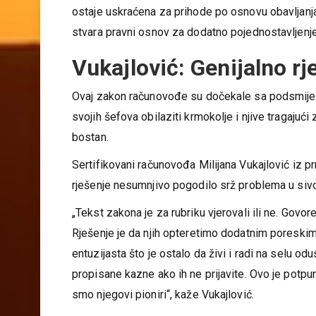
uplatu doprinosa i prava koja iz toga proizlaze, 
ostaje uskraćena za prihode po osnovu obavljanja
stvara pravni osnov za dodatno pojednostavljenje 
Vukajlović: Genijalno r
Ovaj zakon računovođe su dočekale sa podsmijeho
svojih šefova obilaziti krmokolje i njive tragajuć
bostan.
Sertifikovani računovođa Milijana Vukajlović iz 
rješenje nesumnjivo pogodilo srž problema u siv
„Tekst zakona je za rubriku vjerovali ili ne. Govo
Rješenje je da njih opteretimo dodatnim poreski
entuzijasta što je ostalo da živi i radi na selu od
propisane kazne ako ih ne prijavite. Ovo je potpun