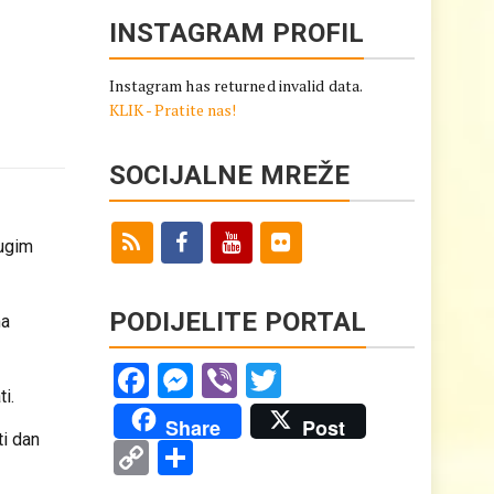
INSTAGRAM PROFIL
Instagram has returned invalid data.
KLIK - Pratite nas!
SOCIJALNE MREŽE
rugim
PODIJELITE PORTAL
ma
Facebook
Messenger
Viber
Twitter
i.
Share
Post
ti dan