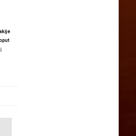
i, to
akije
poput
j