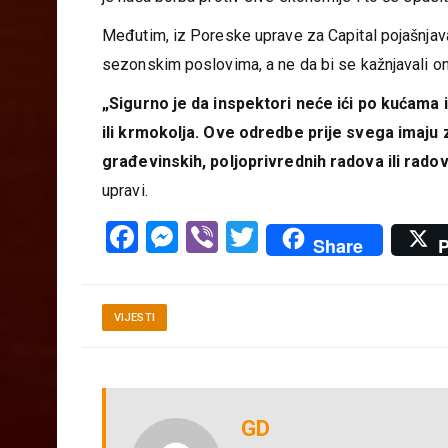
miješa čvarke i niste izvršili prijavu u Poreskoj 
je naša borba protiv sive ekonomije i to će spasit
Međutim, iz Poreske uprave za Capital pojašnjavaj
sezonskim poslovima, a ne da bi se kažnjavali on
„Sigurno je da inspektori neće ići po kućama
ili krmokolja. Ove odredbe prije svega imaju
građevinskih, poljoprivrednih radova ili radov
upravi.
Facebook
Messenger
Viber
Twitter
Share
P
VIJESTI