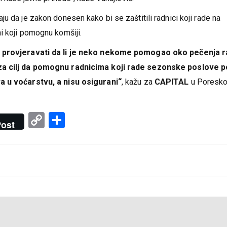
upravi. Od sljedeće godine svako isključivo u svom dvorištu da rad
i naše javne prihode“, kaže Vukajlović.
u da je zakon donesen kako bi se zaštitili radnici koji rade na
i koji pomognu komšiji.
 i provjeravati da li je neko nekome pomogao oko pečenja r
 za cilj da pomognu radnicima koji rade sezonske poslove 
a u voćarstvu, a nisu osigurani“
, kažu za
CAPITAL
u Poresko
Copy
Share
ost
Link