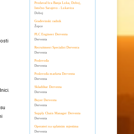
Teslić
Doboj
ose i
Prodavač/ica Banja Luka, Doboj,
Istočno Sarajevo - Lukavica
Doboj
Građevinski radnik
Žepce
PLC Engineer Derventa
Derventa
osti
Recruitment Specialist Derventa
u
Derventa
Poslovođa
Derventa
Poslovođa marketa Derventa
Derventa
Skladištar Derventa
nici.
Derventa
Buyer Derventa
Derventa
 su
Supply Chain Manager Derventa
mi
Derventa