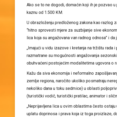
ranije prijavljeni u Poresku upravu RS i na njihov r
Ako se to ne dogodi, domaćin koji ih je pozvao 
kaznu od 1.500 KM.
U obrazloženju predloženog zakona kao razlog z
“hitno sprovesti mjere za suzbijanje sive ekonomi
lica koja su angažovana van radnog odnosa” i da 
„Imajući u vidu izazove i kretanja na tržištu rada
razmatrane su mogućnosti angažovanja sezonskih 
obuhvaćeni postojećim modalitetima ugovora o ra
Kažu da siva ekonomija i neformalno zapošljavan
zemlje regiona, naročito ukoliko posmatraju nere
nekoliko dana u toku sedmice) u oblasti poljoprivr
(turistički vodič, turistički pratilac, animator i slič
„Neprijavljena lica u ovim oblastima često ostaj