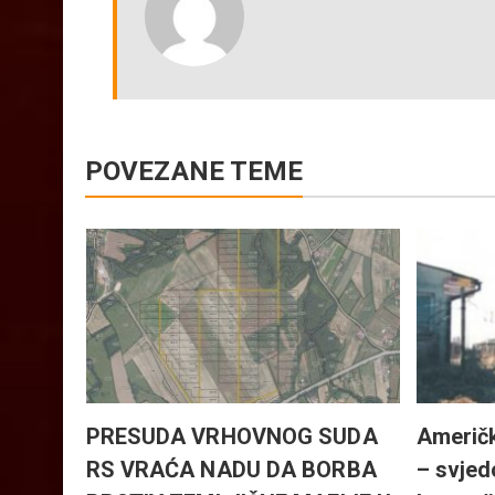
GD
POVEZANE TEME
nica
ičnih
vodnja
PRESUDA VRHOVNOG SUDA
Američk