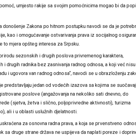
ad će se morati uplatiti doprinosi.
u pomoć, umjesto rakije sa svojim pomoćnicima mogao bi da popi
a donošenje Zakona po hitnom postupku navodi se da je potreb
je, kao i omogućavanje ostvarivanja prava iz socijalnog osigura
je to mjera opšteg interesa za Srpsku.
 i prirodu sezonskih i drugih poslova privremenog karaktera,
i drugih radnika bez zasnivanja radnog odnosa, a koji već nisu
du i ugovora van radnog odnosa“, navodi se u obrazloženju zak
je predstavljaju jedan od vodećih izazova sa kojima se suočava
gistrovane poslove (angažovanja na nekoliko sati dnevno, do
ede (sjetva, žetva i slično, poljoprivredne aktivnosti), turizma
no), ali i u oblasti uslužnih djelatnosti.
u uskraćena za osnovna radna prava, a koja se prvenstveno odno