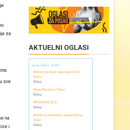
Copy
Share
Link
je
no
nja za
AKTUELNI OGLASI
posao Doboj, Jooble
ona.
Referent prodaje osiguranja (m/ž)
Doboj
ju sve
Doboj
Mesar Pijeskovi, Doboj
Doboj
PRODAVAČ/ICA
Doboj
Radnik na benzinskoj pumpi Doboj,
se na