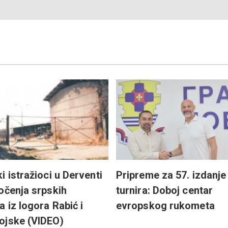
i istražioci u Derventi
Pripreme za 57. izdanje
očenja srpskih
turnira: Doboj centar
a iz logora Rabić i
evropskog rukometa
ojske (VIDEO)