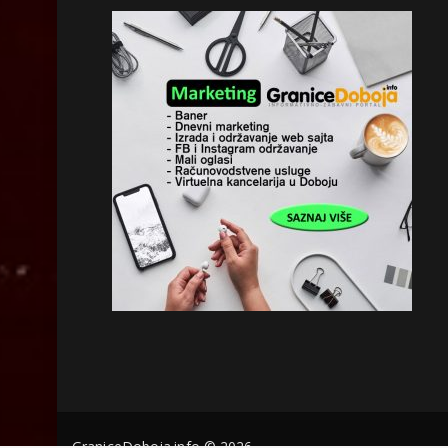
GraniceDoboja.info © 2026