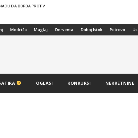
NADU DA BORBA PROTIV
nj
Modriča
Maglaj
Derventa
Doboj Istok
Petrovo
Us
SATIRA
OGLASI
KONKURSI
NEKRETNINE