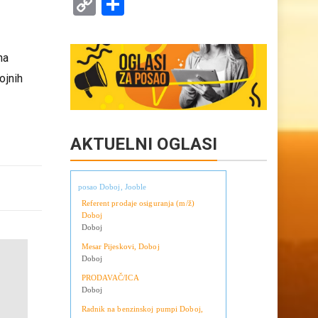
Copy
Share
Link
na
ojnih
AKTUELNI OGLASI
posao Doboj, Jooble
Referent prodaje osiguranja (m/ž)
Doboj
Doboj
Mesar Pijeskovi, Doboj
Doboj
PRODAVAČ/ICA
Doboj
Radnik na benzinskoj pumpi Doboj,