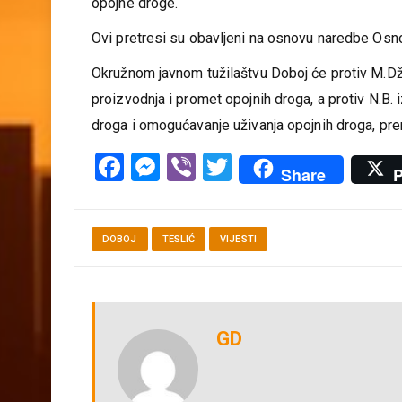
opojne droge.
Ovi pretresi su obavljeni na osnovu naredbe Osn
Okružnom javnom tužilaštvu Doboj će protiv M.Dž.
proizvodnja i promet opojnih droga, a protiv N.B. 
droga i omogućavanje uživanja opojnih droga, pre
Facebook
Messenger
Viber
Twitter
Share
P
DOBOJ
TESLIĆ
VIJESTI
GD