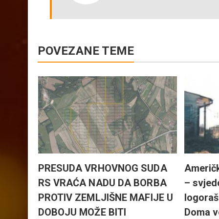
POVEZANE TEME
ANJE
RNE IZ
DA
vljanja
PRESUDA VRHOVNOG SUDA
Američk
RS VRAĆA NADU DA BORBA
– svjed
PROTIV ZEMLJIŠNE MAFIJE U
logoraš
DOBOJU MOŽE BITI
Doma v