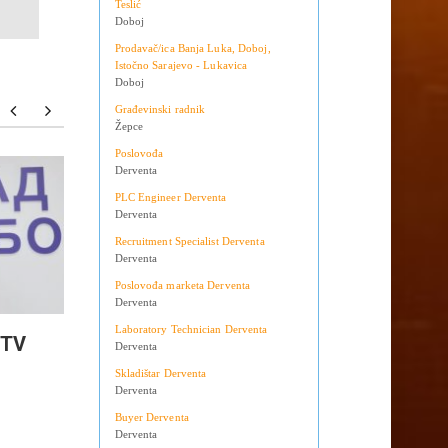
Teslić
Doboj
Prodavač/ica Banja Luka, Doboj,
Istočno Sarajevo - Lukavica
Doboj
Građevinski radnik
Žepce
Poslovođa
Derventa
Američki istražioci u Derventu
ZATRA
PLC Engineer Derventa
stižu u ponedjeljak
PRITV
Derventa
DOBOJ
Recruitment Specialist Derventa
Derventa
zbog op
Poslovođa marketa Derventa
кrivičn
Derventa
Laboratory Technician Derventa
 TV
Derventa
Skladištar Derventa
Derventa
Buyer Derventa
Derventa