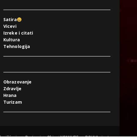
Satira
Vicevi
Izreke i citati
Kultura
Tehnologija
Obrazovanje
Zdravlje
Hrana
Turizam
 korišćenja
Partneri
Objavi KONKURS
DOJAVI vijest