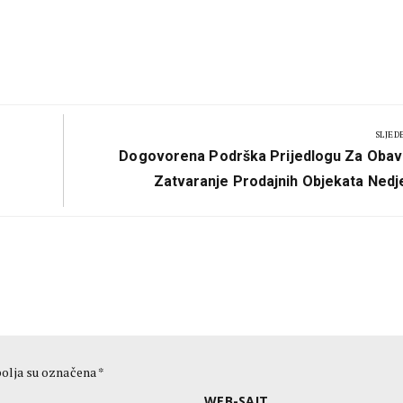
SLJED
Next
Dogovorena Podrška Prijedlogu Za Oba
Post:
Zatvaranje Prodajnih Objekata Nedj
olja su označena
*
WEB-SAJT