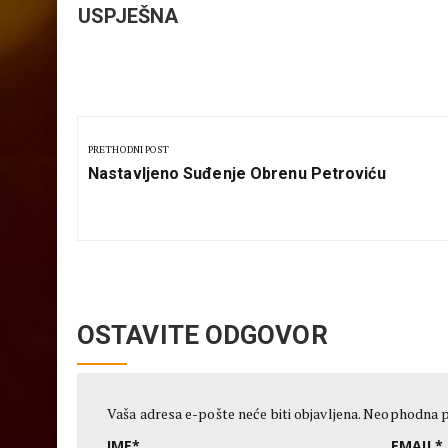
USPJEŠNA
Kretanje
članka
PRETHODNI POST
Previous
Nastavljeno Suđenje Obrenu Petroviću
Post:
OSTAVITE ODGOVOR
Vaša adresa e-pošte neće biti objavljena.
Neophodna p
IME
*
EMAIL
*