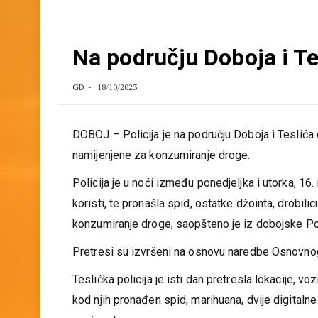
Na području Doboja i Te
GD
18/10/2023
DOBOJ – Policija je na području Doboja i Teslić
namijenjene za konzumiranje droge.
Policija je u noći između ponedjeljka i utorka, 16. i 
koristi, te pronašla spid, ostatke džointa, drobil
konzumiranje droge, saopšteno je iz dobojske Pol
Pretresi su izvršeni na osnovu naredbe Osnovno
Teslićka policija je isti dan pretresla lokacije, vozil
kod njih pronađen spid, marihuana, dvije digitaln