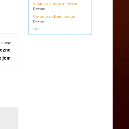
Supply Chain Manager Derventa
Derventa
Operateri na uplatnim mjestima
Derventa
jooble
EĆI POST
vezno
eljom