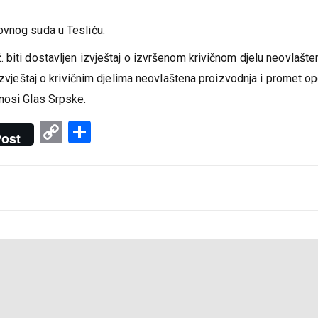
ovnog suda u Tesliću.
 biti dostavljen izvještaj o izvršenom krivičnom djelu neovlašte
izvještaj o krivičnim djelima neovlaštena proizvodnja i promet op
nosi Glas Srpske.
Copy
Share
ost
Link