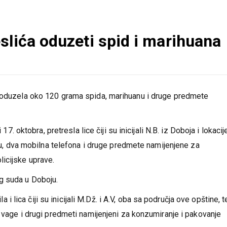
slića oduzeti spid i marihuana
a oduzela oko 120 grama spida, marihuanu i druge predmete
17. oktobra, pretresla lice čiji su inicijali N.B. iz Doboja i lokacij
icu, dva mobilna telefona i druge predmete namijenjene za
icijske uprave.
g suda u Doboju.
a i lica čiji su inicijali M.Dž. i A.V, oba sa područja ove opštine, te
e vage i drugi predmeti namijenjeni za konzumiranje i pakovanje