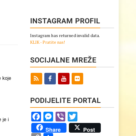
INSTAGRAM PROFIL
Instagram has returned invalid data.
KLIK - Pratite nas!
SOCIJALNE MREŽE
e koje
PODIJELITE PORTAL
Facebook
Messenger
Viber
Twitter
 je i
Share
Post