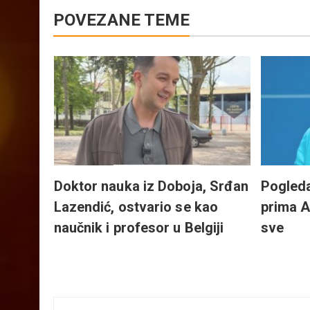
POVEZANE TEME
, I
ORO
da se
e, a
 po
ože!
Doktor nauka iz Doboja, Srđan
Pogleda
Lazendić, ostvario se kao
prima An
naučnik i profesor u Belgiji
sve
Kretanje