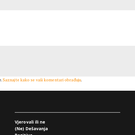
e.
Saznajte kako se vaši komentari obrađuju
.
Vjerovali ili ne
(Ne) Dešavanja