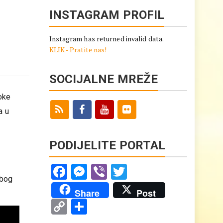
INSTAGRAM PROFIL
Instagram has returned invalid data.
KLIK - Pratite nas!
SOCIJALNE MREŽE
toke
a u
PODIJELITE PORTAL
Facebook
Messenger
Viber
Twitter
zbog
Share
Post
Copy
Share
Link