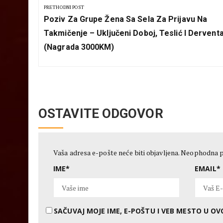
članka
PRETHODNI POST
Previous
Poziv Za Grupe Žena Sa Sela Za Prijavu Na
Post:
Takmičenje – Uključeni Doboj, Teslić I Dervent
(nagrada 3000KM)
OSTAVITE ODGOVOR
Vaša adresa e-pošte neće biti objavljena.
Neophodna p
IME
*
EMAIL
*
SAČUVAJ MOJE IME, E-POŠTU I VEB MESTO U 