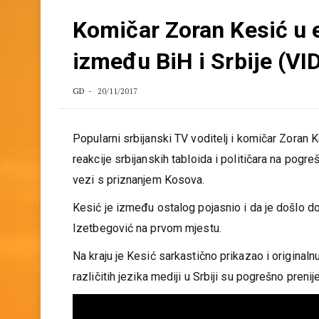
Komičar Zoran Kesić u e
između BiH i Srbije (VI
GD
20/11/2017
Popularni srbijanski TV voditelj i komičar Zoran 
reakcije srbijanskih tabloida i političara na pogr
vezi s priznanjem Kosova.
Kesić je između ostalog pojasnio i da je došlo do 
Izetbegović na prvom mjestu.
Na kraju je Kesić sarkastično prikazao i origina
različitih jezika mediji u Srbiji su pogrešno prenije