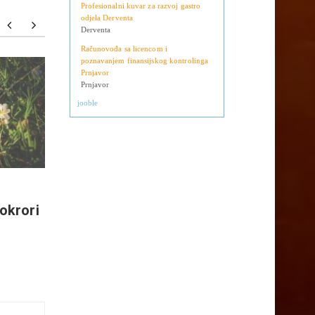
Profesionalni kuvar za razvoj gastro
odjela Derventa
Derventa
Računovođa sa licencom i
poznavanjem finansijskog kontrolinga
Prnjavor
Izračunali smo šta više troši
JEDE S
Prnjavor
struje zimi – INVERTER KLIMA
TAKO 
jooble
ili NORVEŠKI RADIJATOR?
100.000
Ušteda je ogromna!
penzion
ovo su
kojima 
okrori