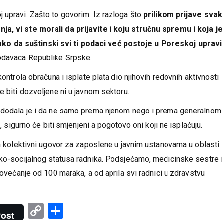
anje eventualnih manipulacija je na nadležnim inspekcijskim
 upravi. Zašto to govorim. Iz razloga što
prilikom prijave sva
a, vi ste morali da prijavite i koju stručnu spremu i koja j
o da suštinski svi ti podaci već postoje u Poreskoj upravi
lodavaca Republike Srpske.
ontrola obračuna i isplate plata dio njihovih redovnih aktivnosti 
e biti dozvoljene ni u javnom sektoru.
e dodala je i da ne samo prema njenom nego i prema generalnom
e, sigurno će biti smjenjeni a pogotovo oni koji ne isplaćuju.
an kolektivni ugovor za zaposlene u javnim ustanovama u oblasti
sko-socijalnog statusa radnika. Podsjećamo, medicinske sestre 
povećanje od 100 maraka, a od aprila svi radnici u zdravstvu