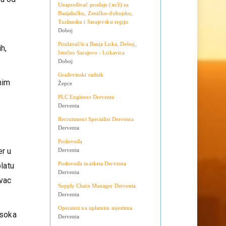
Teslić
Doboj
su od
Unapređivač prodaje (m/ž) za
Banjalučku, Zeničko-dobojsku,
Tuzlansku i Sarajevsku regiju
Doboj
Prodavač/ica Banja Luka, Doboj,
h,
Istočno Sarajevo - Lukavica
Doboj
Građevinski radnik
nim
Žepce
PLC Engineer Derventa
Derventa
Recruitment Specialist Derventa
Derventa
Poslovođa
er u
Derventa
Poslovođa marketa Derventa
latu
Derventa
avac
Supply Chain Manager Derventa
Derventa