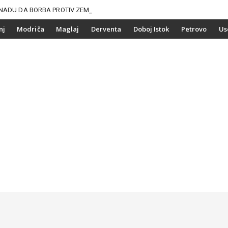
NADU DA BORBA PROTIV
nj
Modriča
Maglaj
Derventa
Doboj Istok
Petrovo
Us