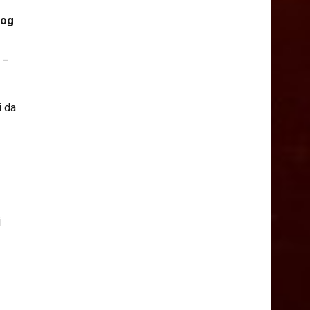
kog
e
–
i da
i