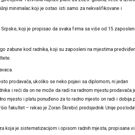
„presjekla“ i utvrdila najniže plate za 2025. godinu, veće u izno
nji minimalac koji je ostao isti samo za nekvalifikovane i
 Srpske, koji je propisao da svaka firma sa više od 15 zaposleni
mnogo zabune kod radnika, koji su zaposleni na mjestima predviđe
ltete.
davaca.
sto prodavača, ukoliko se neko pojavi sa diplomom, ni jedan
dnika i reći da on ne može da radi na radnom mjestu prodavača j
dno mjesto i platu ponuđeno za to radno mjesto on radi i dobija p
šio fakultet – rekao je Zoran Škrebić predsjednik Unije poslod