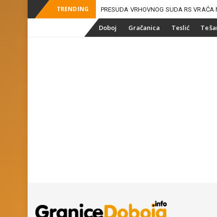
TRENDING
PRESUDA VRHOVNOG SUDA RS VRAĆA 
_
ZEMLJIŠNE MAFIJE U DOBO
Skip
Doboj
Gračanica
Teslić
Teša
to
content