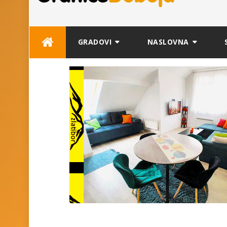
Skip
GRADOVI
NASLOVNA
to
content