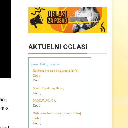
Copy
Share
Link
AKTUELNI OGLASI
posao Doboj, Jooble
Referent prodaje osiguranja (m/ž)
Doboj
Doboj
Mesar Pijeskovi, Doboj
Doboj
tiču
PRODAVAČ/ICA
Doboj
om o
Radnik na benzinskoj pumpi Doboj,