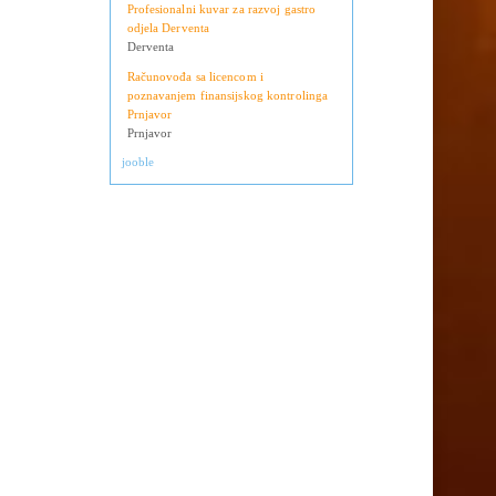
Operateri na uplatnim mjestima
isoka
Derventa
Profesionalni kuvar za razvoj gastro
odjela Derventa
Derventa
Računovođa sa licencom i
poznavanjem finansijskog kontrolinga
Prnjavor
Prnjavor
jooble