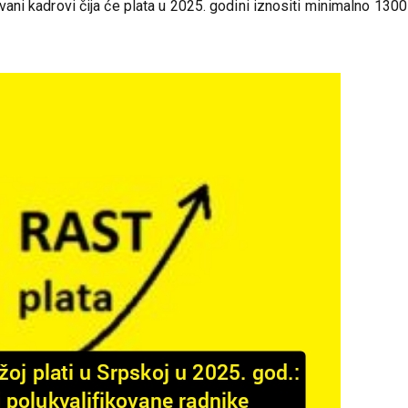
 za koja je sistematizacijom i opisom radnih mjesta, propisana v
ni kadrovi čija će plata u 2025. godini iznositi minimalno 1300