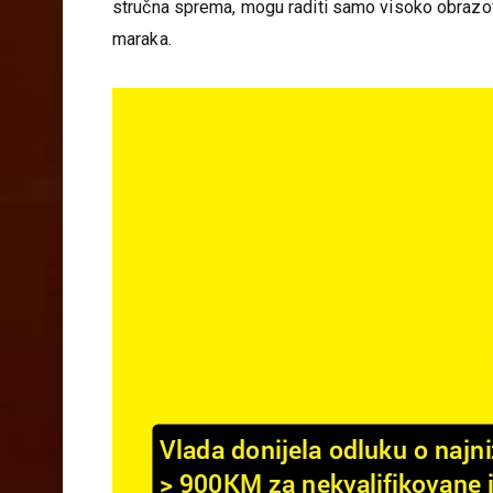
Za razliku od ovog primjera, na radnim mjestima,
stručna sprema, mogu raditi samo visoko obrazova
maraka.