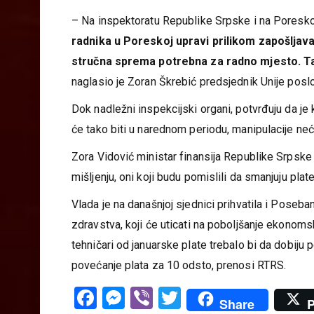
došlo do promjene tehnološkog procesa a sprečav
organima.
– Na inspektoratu Republike Srpske i na Poreskoj
radnika u Poreskoj upravi prilikom zapošljavanj
stručna sprema potrebna za radno mjesto. Tak
naglasio je Zoran Škrebić predsjednik Unije pos
Dok nadležni inspekcijski organi, potvrđuju da je k
će tako biti u narednom periodu, manipulacije neć
Zora Vidović ministar finansija Republike Srpsk
mišljenju, oni koji budu pomislili da smanjuju plat
Vlada je na današnjoj sjednici prihvatila i Poseb
zdravstva, koji će uticati na poboljšanje ekonom
tehničari od januarske plate trebalo bi da dobiju 
povećanje plata za 10 odsto, prenosi RTRS.