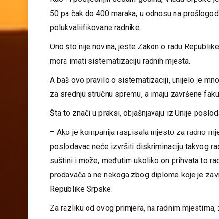
Kao i i posljednjih sedam godina, Vlada Srpske je 
50 pa čak do 400 maraka, u odnosu na prošlogodiš
polukvaliifikovane radnike.
Ono što nije novina, jeste Zakon o radu Republike
mora imati sistematizaciju radnih mjesta.
A baš ovo pravilo o sistematizaciji, unijelo je 
za srednju stručnu spremu, a imaju završene faku
Šta to znači u praksi, objašnjavaju iz Unije poslo
– Ako je kompanija raspisala mjesto za radno mje
poslodavac neće izvršiti diskriminaciju takvog ra
suštini i može, međutim ukoliko on prihvata to ra
prodavača a ne nekoga zbog diplome koje je zavr
Republike Srpske.