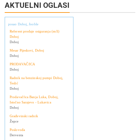
AKTUELNI OGLASI
posao Doboj, Jooble
Referent prodaje osiguranja (m/ž)
Doboj
Doboj
Mesar Pijeskovi, Doboj
Doboj
PRODAVAČ/ICA
Doboj
Radnik na benzinskoj pumpi Doboj,
Teslić
Doboj
Prodavač/ica Banja Luka, Doboj,
Istočno Sarajevo - Lukavica
Doboj
Građevinski radnik
Žepce
Poslovođa
Derventa