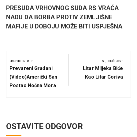
PRESUDA VRHOVNOG SUDA RS VRAĆA
NADU DA BORBA PROTIV ZEMLJIŠNE
MAFIJE U DOBOJU MOŽE BITI USPJEŠNA
Kretanje
članka
PRETHODNI POST
SLJEDEĆI POST
Previous
Next
Prevareni Građani
Litar Mlijeka Biće
Post:
Post:
(Video)Američki San
Kao Litar Goriva
Postao Noćna Mora
OSTAVITE ODGOVOR