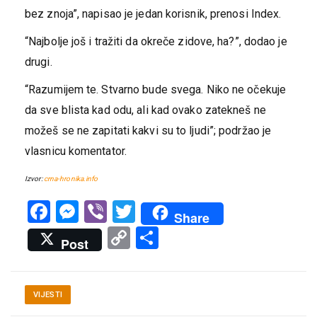
bez znoja”, napisao je jedan korisnik, prenosi Index.
“Najbolje još i tražiti da okreče zidove, ha?”, dodao je
drugi.
“Razumijem te. Stvarno bude svega. Niko ne očekuje
da sve blista kad odu, ali kad ovako zatekneš ne
možeš se ne zapitati kakvi su to ljudi”; podržao je
vlasnicu komentator.
Izvor:
crna-hronika.info
Facebook
Messenger
Viber
Twitter
Share
Copy
Share
Post
Link
VIJESTI