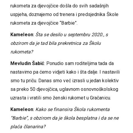
rukometa za djevojčice došla do svih sadašnjih
uspjeha, doznajemo od trenera i predsjednika Škole
rukometa za djevojčice “Barbie”.
Kameleon
:
Šta se desilo u septembru 2020., s
obzirom da je tad bila prekretnica za Školu
rukometa?
Mevludin Šabić
: Ponudio sam roditeljima tada da
nastavimo pa ćemo vidjeti kako i šta dalje. I nastavili
smo tu priču. Danas smo već izrasli u jedan kolektiv
sa preko 50 djevojčica, uglavnom osnovnoškolskog
uzrasta i vratili smo ženski rukomet u Gračanicu.
Kameleon
:
Kako se finansira Škola rukomenta
“Barbie”, s obzirom da je škola besplatna i da se ne
plaća članarina?