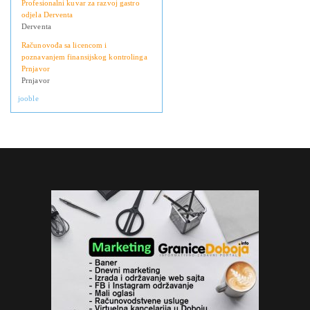
Profesionalni kuvar za razvoj gastro
odjela Derventa
Derventa
Računovođa sa licencom i
poznavanjem finansijskog kontrolinga
Prnjavor
Prnjavor
jooble