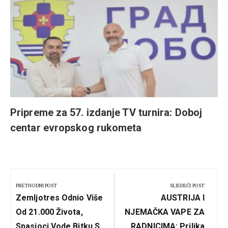
Pripreme za 57. izdanje TV turnira: Doboj
centar evropskog rukometa
Kretanje
članka
PRETHODNI POST
SLJEDEĆI POST
Previous
Next
Zemljotres Odnio Više
AUSTRIJA I
Post:
Post:
Od 21.000 Života,
NJEMAČKA VAPE ZA
Spasioci Vode Bitku S
RADNICIMA: Prilika