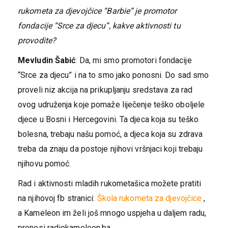
rukometa za djevojčice “Barbie” je promotor
fondacije “Srce za djecu”, kakve aktivnosti tu
provodite?
Mevludin Šabić
: Da, mi smo promotori fondacije
“Srce za djecu” i na to smo jako ponosni. Do sad smo
proveli niz akcija na prikupljanju sredstava za rad
ovog udruženja koje pomaže liječenje teško oboljele
djece u Bosni i Hercegovini. Ta djeca koja su teško
bolesna, trebaju našu pomoć, a djeca koja su zdrava
treba da znaju da postoje njihovi vršnjaci koji trebaju
njihovu pomoć.
Rad i aktivnosti mladih rukometašica možete pratiti
na njihovoj fb stranici:
Škola rukometa za djevojčice
,
a Kameleon im želi još mnogo uspjeha u daljem radu,
prenosi radiokameleon.ba.