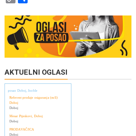
Link
AKTUELNI OGLASI
posao Doboj, Jooble
Referent prodaje osiguranja (m/ž)
Doboj
Doboj
Mesar Pijeskovi, Doboj
Doboj
PRODAVAČ/ICA
Doboj