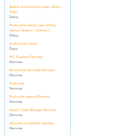
Radnik na benzinskoj pumpi Doboj,
Teslić
Doboj
Prodavač/ica Banja Luka, Doboj,
Istočno Sarajevo - Lukavica
Doboj
Građevinski radnik
Žepce
PLC Engineer Derventa
Derventa
Recruitment Specialist Derventa
Derventa
Poslovođa
Derventa
Poslovođa marketa Derventa
Derventa
Supply Chain Manager Derventa
Derventa
Operateri na uplatnim mjestima
Derventa