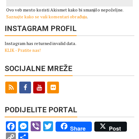
Ovo veb mesto koristi Akismet kako bi smanjilo nepoželjne.
Saznajte kako se vaši komentari obrađuju
.
INSTAGRAM PROFIL
Instagram has returned invalid data.
KLIK - Pratite nas!
SOCIJALNE MREŽE
PODIJELITE PORTAL
Facebook
Messenger
Viber
Twitter
Share
Post
Copy
Share