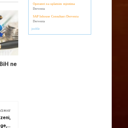
Operateri na uplatnim mjestima
Derventa
SAP Inhouse Consultant Derventa
(Video) Republika Srpska: Do
Regulac
Derventa
juna zakonska rješenja za 13.
stambe
jooble
neoporezivu platu
centar
 BiH ne
EĆI POST
zeni,
oge,…