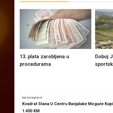
vno-
i
13. plata zarobljena u
Doboj Ju
procedurama
sportsk
Kretanje
članka
PRETHODNI POST
Previous
Kvadrat Stana U Centru Banjaluke Moguće Kupi
Post:
1.400 KM