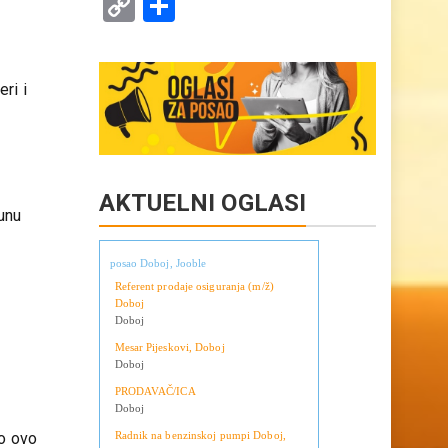
Copy
Share
Link
ri i
AKTUELNI OGLASI
punu
posao Doboj, Jooble
Referent prodaje osiguranja (m/ž)
Doboj
Doboj
Mesar Pijeskovi, Doboj
Doboj
PRODAVAČ/ICA
Doboj
Radnik na benzinskoj pumpi Doboj,
io ovo