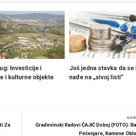
g: Investicije i
Još jedna stavka da se
e i kulturne objekte
nađe na „sivoj listi“
SLJED
Next
ti Za
Građevinski Radovi ČAJIĆ Doboj (FOTO): Ba
Post:
Pečenjare, Kamene Obl