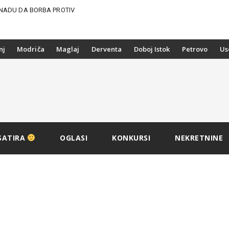
NADU DA BORBA PROTIV
nj
Modriča
Maglaj
Derventa
Doboj Istok
Petrovo
Us
SATIRA
OGLASI
KONKURSI
NEKRETNINE