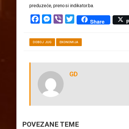
preduzeće, prenosi indikator.ba.
Facebook
Messenger
Viber
Twitter
Share
P
DOBOJ JUG
EKONOMIJA
GD
POVEZANE TEME