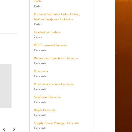
Teslić
Doboj
Prodavač/ica Banja Luka, Doboj,
Istočno Sarajevo - Lukavica
Doboj
Građevinski radnik
Žepce
PLC Engineer Derventa
Derventa
Recruitment Specialist Derventa
Derventa
Poslovođa
Derventa
Poslovođa marketa Derventa
Derventa
Skladištar Derventa
Derventa
Buyer Derventa
Derventa
Supply Chain Manager Derventa
Derventa