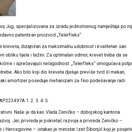
oj Jug, specijalizovana za izradu jedinstvenog namještaja po mje
nedavno patentiran proizvod „Telerfleks“
e kreveta, dizajniran za maksimalnu udobnost i kvalitetan san.
 obliku tijela i težini. Za optimalan odmor, krevet treba da se
aj kičme i sprečavajući nelagodnost. „Telerfleks“ omogućava pot
rebe. Ako bilo koji dio kreveta djeluje previše tvrd ili mekan,
Svaki amortizer poseduje mehanizam za fino podešavanje radi
AP223497A 1. 2. 3. 4. 5.
novativni. Naše je da kao Vlada Zeničko – dobojskog kantona
azvoj. Jer, privreda je pokretač razvoja a privreda Zeničko –
i Hercegovine – istakao je ministar Izet Šibonjić koji je psojet