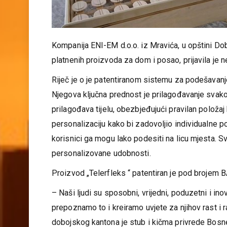
Kompanija ENI-EM d.o.o. iz Mravića, u opštini Dob
platnenih proizvoda za dom i posao, prijavila je 
Riječ je o je patentiranom sistemu za podešavanj
Njegova ključna prednost je prilagođavanje svakom
prilagođava tijelu, obezbjeđujući pravilan polož
personalizaciju kako bi zadovoljio individualne pot
korisnici ga mogu lako podesiti na licu mjesta. 
personalizovane udobnosti.
Proizvod „Telerfleks “ patentiran je pod brojem B
– Naši ljudi su sposobni, vrijedni, poduzetni i i
prepoznamo to i kreiramo uvjete za njihov rast i r
dobojskog kantona je stub i kičma privrede Bosne 