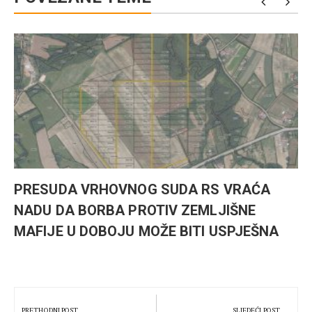
PRESUDA VRHOVNOG SUDA RS VRAĆA
NADU DA BORBA PROTIV ZEMLJIŠNE
MAFIJE U DOBOJU MOŽE BITI USPJEŠNA
Kretanje
članka
PRETHODNI POST
SLJEDEĆI POST