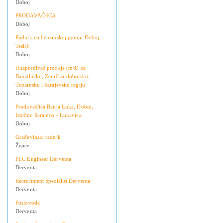
Doboj
PRODAVAČ/ICA
Doboj
Radnik na benzinskoj pumpi Doboj,
Teslić
Doboj
Unapređivač prodaje (m/ž) za
Banjalučku, Zeničko-dobojsku,
Tuzlansku i Sarajevsku regiju
Doboj
Prodavač/ica Banja Luka, Doboj,
Istočno Sarajevo - Lukavica
Doboj
Građevinski radnik
Žepce
PLC Engineer Derventa
Derventa
Recruitment Specialist Derventa
Derventa
Poslovođa
Derventa