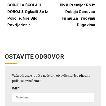
Previous
Next
GORJELA ŠKOLA U
Bivši Premijer RS Iz
Post:
Post:
DOBOJU: Oglasili Se Iz
Doboja Osnovao
Policije, Nije Bilo
Firmu Za Trgovinu
Povrijeđenih
Dugovima
OSTAVITE ODGOVOR
Vaša adresa e-pošte neće biti objavljena.
Neophodna
polja su označena
*
IME
*