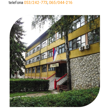
telefona
053/242-773
;
065/044-216