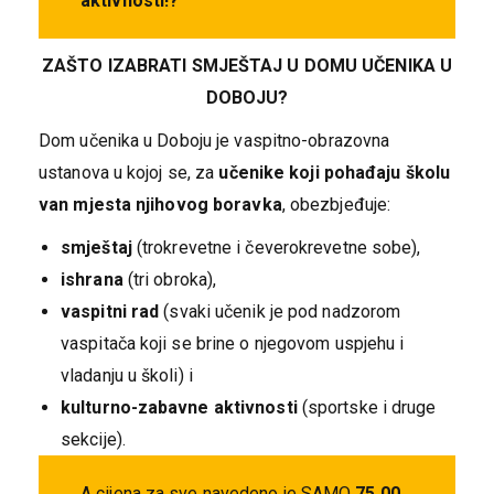
aktivnosti!?
ZAŠTO IZABRATI SMJEŠTAJ U DOMU UČENIKA U
DOBOJU?
Dom učenika u Doboju je vaspitno-obrazovna
ustanova u kojoj se, za
učenike koji pohađaju školu
van mjesta njihovog
boravka
, obezbjeđuje:
smještaj
(trokrevetne i čeverokrevetne sobe),
ishrana
(tri obroka),
vaspitni rad
(svaki učenik je pod nadzorom
vaspitača koji se brine o njegovom uspjehu i
vladanju u školi) i
kulturno-zabavne aktivnosti
(sportske i druge
sekcije).
A cijena za sve navedeno je SAMO
75,00