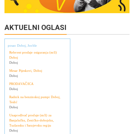
AKTUELNI OGLASI
posao Doboj, Jooble
Referent prodaje osiguranja (m/ž)
Doboj
Doboj
Mesar Pijeskovi, Doboj
Doboj
PRODAVAČ/ICA
Doboj
Radnik na benzinskoj pumpi Doboj,
Teslić
Doboj
Unapređivač prodaje (m/ž) za
Banjalučku, Zeničko-dobojsku,
Tuzlansku i Sarajevsku regiju
Doboj