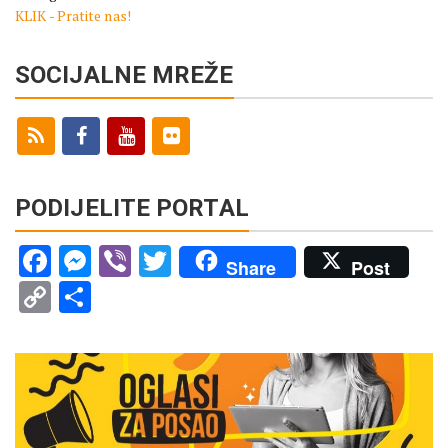
KLIK - Pratite nas!
SOCIJALNE MREŽE
PODIJELITE PORTAL
Facebook
Messenger
Viber
Twitter
Share
Post
Copy
Share
Link