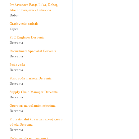
Prodavač/ica Banja Luka, Doboj,
Istočno Sarajevo - Lukavica
Doboj
Građevinski radnik
Žepce
PLC Engineer Derventa
Derventa
Recruitment Specialist Derventa
Derventa
Poslovođa
Derventa
Poslovođa marketa Derventa
Derventa
Supply Chain Manager Derventa
Derventa
Operateri na uplatnim mjestima
Derventa
Profesionalni kuvar za razvoj gastro
odjela Derventa
Derventa
Računovođa sa licencom i