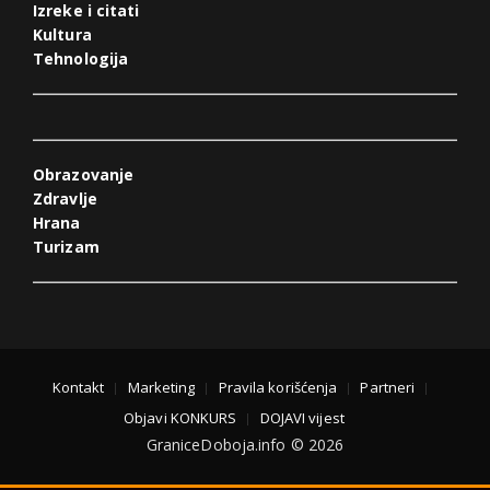
Izreke i citati
Kultura
Tehnologija
Obrazovanje
Zdravlje
Hrana
Turizam
Kontakt
Marketing
Pravila korišćenja
Partneri
Objavi KONKURS
DOJAVI vijest
GraniceDoboja.info © 2026