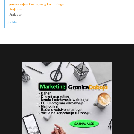
poznavanjem finansijskog kontrolinga
Prnjavor
Prnjavor
jooble