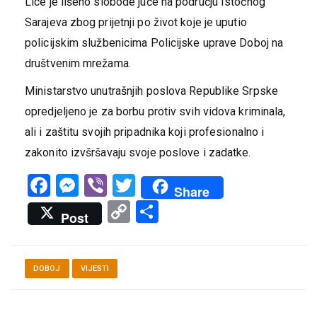
Lice je lišeno slobode juče na području Istočnog
Sarajeva zbog prijetnji po život koje je uputio
policijskim službenicima Policijske uprave Doboj na
društvenim mrežama.
Ministarstvo unutrašnjih poslova Republike Srpske
opredjeljeno je za borbu protiv svih vidova kriminala,
ali i zaštitu svojih pripadnika koji profesionalno i
zakonito izvšršavaju svoje poslove i zadatke.
Facebook
Messenger
Viber
Twitter
Share
Copy
Share
Post
Link
DOBOJ
VIJESTI