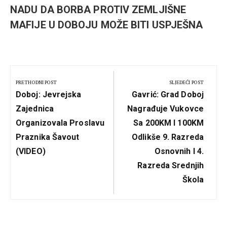
NADU DA BORBA PROTIV ZEMLJIŠNE
MAFIJE U DOBOJU MOŽE BITI USPJEŠNA
Kretanje
članka
PRETHODNI POST
SLJEDEĆI POST
Previous
Next
Doboj: Јevrejska
Gavrić: Grad Doboj
Post:
Post:
Zajednica
Nagrađuje Vukovce
Organizovala Proslavu
Sa 200KM I 100KM
Praznika Šavout
Odlikše 9. Razreda
(VIDEO)
Osnovnih I 4.
Razreda Srednjih
Škola