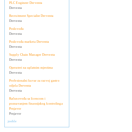
PLC Engineer Derventa
Derventa
Recruitment Specialist Derventa
Derventa
Poslovođa
Derventa
Poslovođa marketa Derventa
Derventa
Supply Chain Manager Derventa
Derventa
Operateri na uplatnim mjestima
Derventa
Profesionalni kuvar za razvoj gastro
odjela Derventa
Derventa
Računovođa sa licencom i
poznavanjem finansijskog kontrolinga
Prnjavor
Prnjavor
jooble