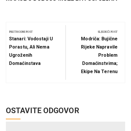
Kretanje
članka
PRETHODNI POST
SLJEDEĆI POST
Previous
Next
Stanari: Vodostaji U
Modriča: Bujične
Post:
Post:
Porastu, Ali Nema
Rijeke Napravile
Ugroženih
Problem
Domaćinstava
Domaćinstvima;
Ekipe Na Terenu
OSTAVITE ODGOVOR