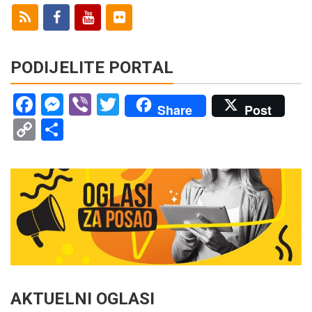
PODIJELITE PORTAL
Facebook
Messenger
Viber
Twitter
Share
Post
Copy
Share
Link
AKTUELNI OGLASI