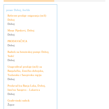
posao Doboj, Jooble
Referent prodaje osiguranja (m/ž)
Doboj
Doboj
Mesar Pijeskovi, Doboj
Doboj
PRODAVAČ/ICA
Doboj
Radnik na benzinskoj pumpi Doboj,
Teslić
Doboj
Unapređivač prodaje (m/ž) za
Banjalučku, Zeničko-dobojsku,
Tuzlansku i Sarajevsku regiju
Doboj
Prodavač/ica Banja Luka, Doboj,
Istočno Sarajevo - Lukavica
Doboj
Građevinski radnik
Žepce