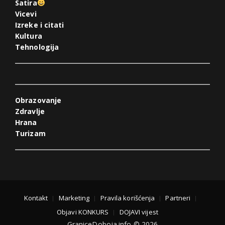
Satira
Vicevi
Izreke i citati
Kultura
Tehnologija
Obrazovanje
Zdravlje
Hrana
Turizam
Kontakt
Marketing
Pravila korišćenja
Partneri
Objavi KONKURS
DOJAVI vijest
GraniceDoboja.info © 2026