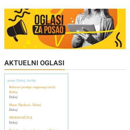
Link
AKTUELNI OGLASI
posao Doboj, Jooble
Referent prodaje osiguranja (m/ž)
Doboj
Doboj
Mesar Pijeskovi, Doboj
Doboj
PRODAVAČ/ICA
Doboj