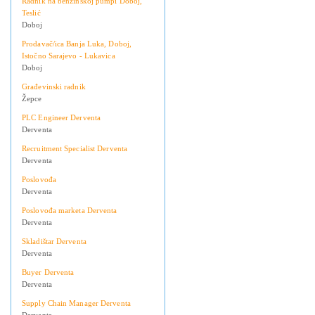
Radnik na benzinskoj pumpi Doboj,
Teslić
Doboj
Prodavač/ica Banja Luka, Doboj,
Istočno Sarajevo - Lukavica
Doboj
Građevinski radnik
Žepce
PLC Engineer Derventa
Derventa
Recruitment Specialist Derventa
Derventa
Poslovođa
Derventa
Poslovođa marketa Derventa
Derventa
Skladištar Derventa
Derventa
Buyer Derventa
Derventa
Supply Chain Manager Derventa