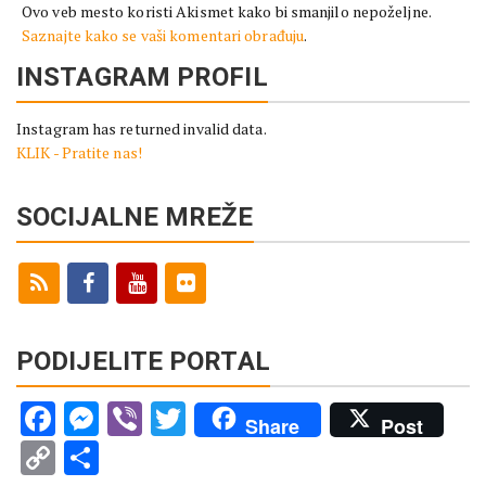
Ovo veb mesto koristi Akismet kako bi smanjilo nepoželjne.
Saznajte kako se vaši komentari obrađuju
.
INSTAGRAM PROFIL
Instagram has returned invalid data.
KLIK - Pratite nas!
SOCIJALNE MREŽE
PODIJELITE PORTAL
Facebook
Messenger
Viber
Twitter
Share
Post
Copy
Share