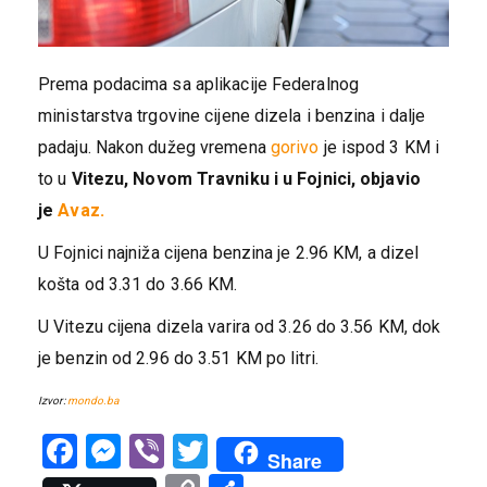
Prema podacima sa aplikacije Federalnog
ministarstva trgovine cijene dizela i benzina i dalje
padaju. Nakon dužeg vremena
gorivo
je ispod 3 KM i
to u
Vitezu, Novom Travniku i u Fojnici, objavio
je
Avaz.
U Fojnici najniža cijena benzina je 2.96 KM, a dizel
košta od 3.31 do 3.66 KM.
U Vitezu cijena dizela varira od 3.26 do 3.56 KM, dok
je benzin od 2.96 do 3.51 KM po litri.
Izvor:
mondo.ba
Facebook
Messenger
Viber
Twitter
Share