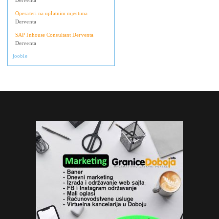
Derventa
Operateri na uplatnim mjestima
Derventa
SAP Inhouse Consultant Derventa
Derventa
jooble