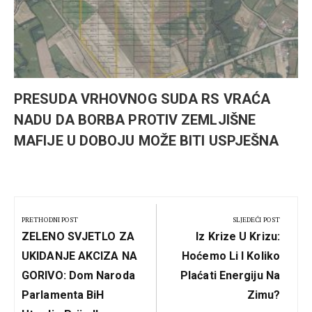
PRESUDA VRHOVNOG SUDA RS VRAĆA
NADU DA BORBA PROTIV ZEMLJIŠNE
MAFIJE U DOBOJU MOŽE BITI USPJEŠNA
Kretanje
članka
PRETHODNI POST
SLJEDEĆI POST
Previous
Next
ZELENO SVJETLO ZA
Iz Krize U Krizu:
Post:
Post:
UKIDANJE AKCIZA NA
Hoćemo Li I Koliko
GORIVO: Dom Naroda
Plaćati Energiju Na
Parlamenta BiH
Zimu?